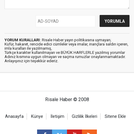
YORUM KURALLARI:
Risale Haber yayın politikasına uymayan;
Küfür, hakaret, rencide edici cümleler veya imalar, inançlara saldırı içeren,
imla kuralları ile yazılmamış,
Türkçe karakter kullanılmayan ve BÜYÜK HARFLERLE yazılmış yorumlar
Adınız kısmına uygun olmayan ve saçma rumuzlar onaylanmamaktadır.
Anlayışınız için teşekkür ederiz.
Risale Haber © 2008
Anasayfa
Künye
İletişim
Gizlilik İlkeleri
Sitene Ekle