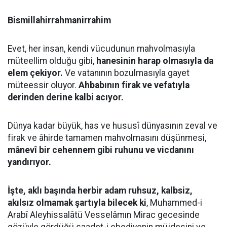
Bismillahirrahmanirrahim
Evet, her insan, kendi vücudunun mahvolmasıyla
müteellim olduğu gibi,
hanesinin harap olmasıyla da
elem çekiyor.
Ve vatanının bozulmasıyla gayet
müteessir oluyor.
Ahbabının firak ve vefatıyla
derinden derine kalbi acıyor.
Dünya kadar büyük, has ve hususî dünyasının zeval ve
firak ve âhirde tamamen mahvolmasını düşünmesi,
mânevî bir cehennem gibi ruhunu ve vicdanını
yandırıyor.
İşte, aklı başında herbir adam ruhsuz, kalbsiz,
akılsız olmamak şartıyla bilecek ki
, Muhammed-i
Arabî Aleyhissalâtü Vesselâmın Mirac gecesinde