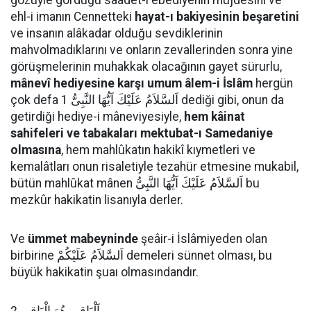
gözüyle gördüğü saadet-i ebediyenin müjdesini ve
ehl-i imanın Cennetteki
hayat-ı bakiyesinin beşaretini
ve insanın alâkadar olduğu sevdiklerinin
mahvolmadıklarını ve onların zevallerinden sonra yine
görüşmelerinin muhakkak olacağının gayet sürurlu,
mânevî hediyesine karşı umum âlem-i İslâm
hergün
çok defa اَلسَّلاَمُ عَلَيْكَ اَيُّهَا النَّبِىُّ 1 dediği gibi, onun da
getirdiği hediye-i mâneviyesiyle,
hem kâinat
sahifeleri ve tabakaları mektubat-ı Samedaniye
olmasına
, hem mahlûkatın hakikî kıymetleri ve
kemalâtları onun risaletiyle tezahür etmesine mukabil,
bütün mahlûkat mânen اَلسَّلاَمُ عَلَيْكَ اَيُّهَا النَّبِىُّ bu
mezkûr hakikatin lisanıyla derler.
Ve
ümmet mabeyninde
şeâir-i İslâmiyeden olan
birbirine اَلسَّلاَمُ عَلَيْكُمْ demeleri sünnet olması, bu
büyük hakikatin şuaı olmasındandır.