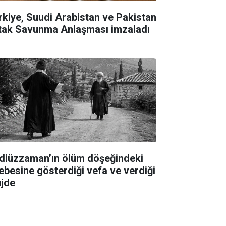
rkiye, Suudi Arabistan ve Pakistan
tak Savunma Anlaşması imzaladı
diüzzaman’ın ölüm döşeğindeki
lebesine gösterdiği vefa ve verdiği
jde