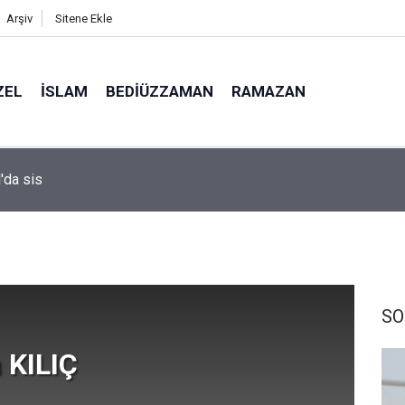
Arşiv
Sitene Ekle
ZEL
İSLAM
BEDIÜZZAMAN
RAMAZAN
i profesörünün parmağının ucunda niçin göz yok?
SO
 KILIÇ