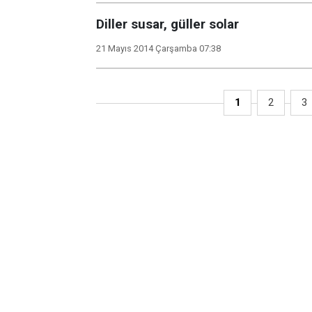
Diller susar, güller solar
21 Mayıs 2014 Çarşamba 07:38
1
2
3