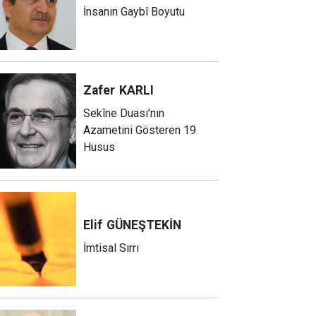
İnsanın Gaybî Boyutu
Zafer
KARLI
Sekîne Duası’nın
Azametini Gösteren 19
Husus
Elif
GÜNEŞTEKİN
İmtisal Sırrı