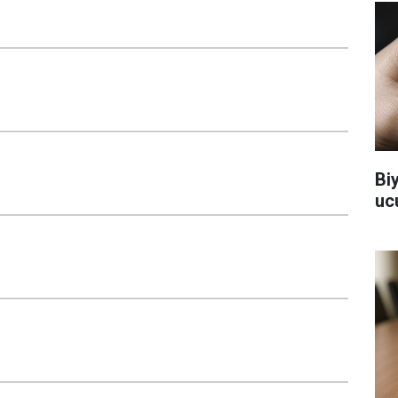
Bi
uc