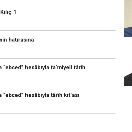
Kılıç-1
in hatırasına
a “ebced” hesâbıyla ta’miyeli târîh
a “ebced” hesâbıyla târîh kıt’ası