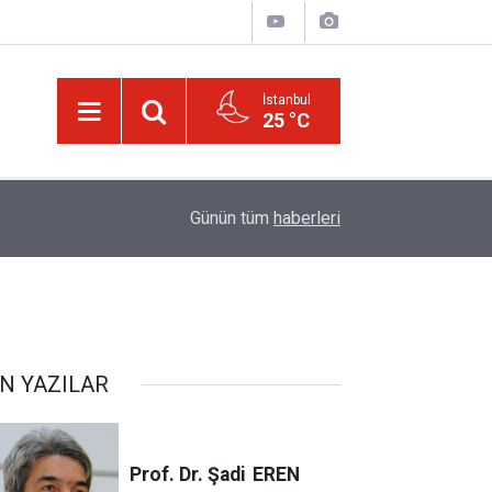
İstanbul
25 °C
20:11
Türkiye, Suudi Arabistan ve Pakistan Ortak Sa
Günün tüm
haberleri
N YAZILAR
Prof. Dr. Şadi
EREN