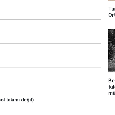
Tü
Or
Be
ta
mü
ol takımı değil)