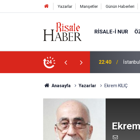
Yazarlar
Manşetler
Günün Haberleri
RISALE-I NUR
Ö
24
21:18
Biyoloj
Anasayfa
Yazarlar
Ekrem KILIÇ
Ekrem