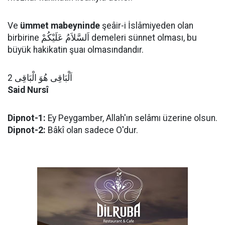
Ve
ümmet mabeyninde
şeâir-i İslâmiyeden olan
birbirine اَلسَّلاَمُ عَلَيْكُمْ demeleri sünnet olması, bu
büyük hakikatin şuaı olmasındandır.
اَلْبَاقِى هُوَ الْبَاقِى 2
Said Nursî
Dipnot-1:
Ey Peygamber, Allah'ın selâmı üzerine olsun.
Dipnot-2:
Bâkî olan sadece O'dur.