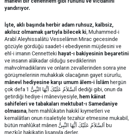
mânevî bir cehennem gibi ruhunu ve vicdanını
yandırıyor.
İşte, aklı başında herbir adam ruhsuz, kalbsiz,
akılsız olmamak şartıyla bilecek ki
, Muhammed-i
Arabî Aleyhissalâtü Vesselâmın Mirac gecesinde
gözüyle gördüğü saadet-i ebediyenin müjdesini ve
ehl-i imanın Cennetteki
hayat-ı bakiyesinin beşaretini
ve insanın alâkadar olduğu sevdiklerinin
mahvolmadıklarını ve onların zevallerinden sonra yine
görüşmelerinin muhakkak olacağının gayet sürurlu,
mânevî hediyesine karşı umum âlem-i İslâm
hergün
çok defa اَلسَّلاَمُ عَلَيْكَ اَيُّهَا النَّبِىُّ 1 dediği gibi, onun da
getirdiği hediye-i mâneviyesiyle,
hem kâinat
sahifeleri ve tabakaları mektubat-ı Samedaniye
olmasına
, hem mahlûkatın hakikî kıymetleri ve
kemalâtları onun risaletiyle tezahür etmesine mukabil,
bütün mahlûkat mânen اَلسَّلاَمُ عَلَيْكَ اَيُّهَا النَّبِىُّ bu
mezkûr hakikatin lisanıyla derler.