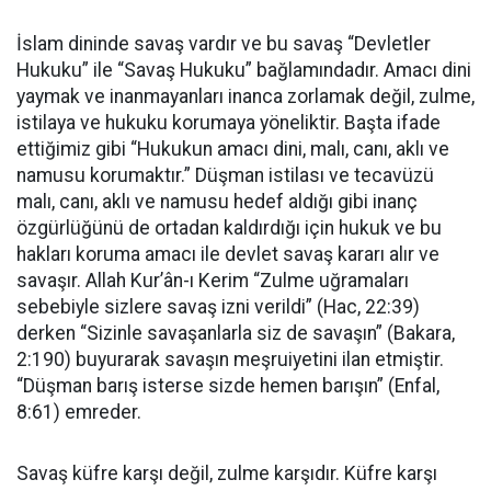
İslam dininde savaş vardır ve bu savaş “Devletler
Hukuku” ile “Savaş Hukuku” bağlamındadır. Amacı dini
yaymak ve inanmayanları inanca zorlamak değil, zulme,
istilaya ve hukuku korumaya yöneliktir. Başta ifade
ettiğimiz gibi “Hukukun amacı dini, malı, canı, aklı ve
namusu korumaktır.” Düşman istilası ve tecavüzü
malı, canı, aklı ve namusu hedef aldığı gibi inanç
özgürlüğünü de ortadan kaldırdığı için hukuk ve bu
hakları koruma amacı ile devlet savaş kararı alır ve
savaşır. Allah Kur’ân-ı Kerim “Zulme uğramaları
sebebiyle sizlere savaş izni verildi” (Hac, 22:39)
derken “Sizinle savaşanlarla siz de savaşın” (Bakara,
2:190) buyurarak savaşın meşruiyetini ilan etmiştir.
“Düşman barış isterse sizde hemen barışın” (Enfal,
8:61) emreder.
Savaş küfre karşı değil, zulme karşıdır. Küfre karşı