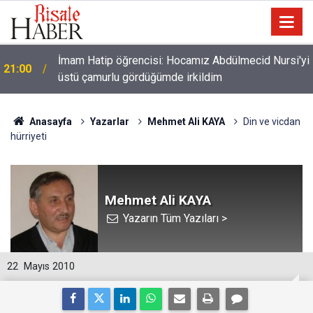
İmam Hatip öğrencisi: Hocamız Abdülmecid Nursi'yi
21:00
üstü çamurlu gördüğümde irkildim
Anasayfa
Yazarlar
Mehmet Ali KAYA
Din ve vicdan
hürriyeti
Mehmet Ali KAYA
Yazarın Tüm Yazıları >
22
Mayıs 2010