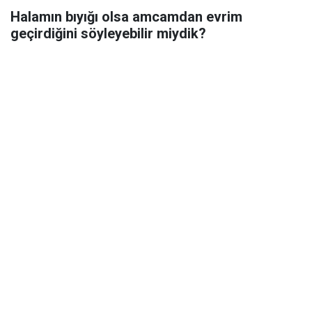
Halamın bıyığı olsa amcamdan evrim
geçirdiğini söyleyebilir miydik?