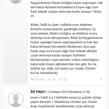
Peygamberinin haram kıldığını haram saymayan, hak
dini kabul etmeyen kimselerle ta boyun eğip size
İtaat ederek cizyeyi verinceye kadar savaşın.''Tevbe
29
Allahü Teâlâ bu âyet-i celllede iman edenlere
kimlerle savaşmalarının gerektiğini bildiriyor. Ey
iman edenler, Allah'ın birliğine ve öldükten sonra
dirilmeye iman etmeyenlerle, Allah ile Peygamberinin
haram saydığını haram saymayanlarla ve hak dini
kabul etmeyen kimselerle, Müslüman oluncaya
kadar veya size boyun eğip itaat ederek elleriyle
cizye verinceye kadar savaşın. Kafirlerin
Müslümanlara cizye vermesi, onların üstünlüğünü
kabul edip boyun eğmelerinden ileri gelir. Bu da,
kâfirler için zillet, mü'minler için izzettir. (Tefsiril
Kur'an Semerkandi)
Yanıtla
(0)
(0)
Ali Hayri
/ 24 Mayıs 2010 Pazartesi 21:02
Imam-ı Fakih (r.a.) kâfirlerle savaş üç şeyden dolayı
yapılır demiştir: l- Müslüman olmaları için, bunlar
Arap müşriklerdir, kendilerinden cizye alınmaz.