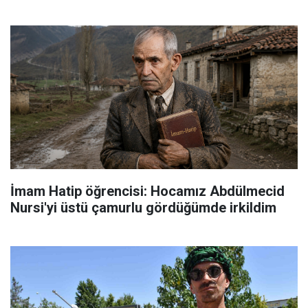
İmam Hatip öğrencisi: Hocamız Abdülmecid
Nursi'yi üstü çamurlu gördüğümde irkildim