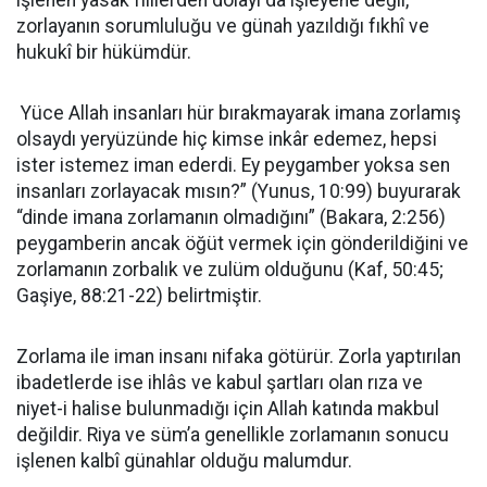
işlenen yasak fiillerden dolayı da işleyene değil,
zorlayanın sorumluluğu ve günah yazıldığı fıkhî ve
hukukî bir hükümdür.
Yüce Allah insanları hür bırakmayarak imana zorlamış
olsaydı yeryüzünde hiç kimse inkâr edemez, hepsi
ister istemez iman ederdi. Ey peygamber yoksa sen
insanları zorlayacak mısın?” (Yunus, 10:99) buyurarak
“dinde imana zorlamanın olmadığını” (Bakara, 2:256)
peygamberin ancak öğüt vermek için gönderildiğini ve
zorlamanın zorbalık ve zulüm olduğunu (Kaf, 50:45;
Gaşiye, 88:21-22) belirtmiştir.
Zorlama ile iman insanı nifaka götürür. Zorla yaptırılan
ibadetlerde ise ihlâs ve kabul şartları olan rıza ve
niyet-i halise bulunmadığı için Allah katında makbul
değildir. Riya ve süm’a genellikle zorlamanın sonucu
işlenen kalbî günahlar olduğu malumdur.