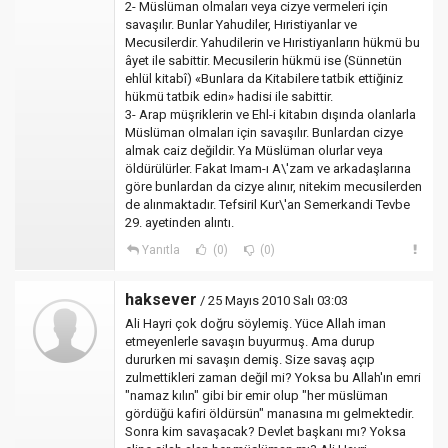
2- Müslüman olmaları veya cizye vermeleri için
savaşılır. Bunlar Yahudiler, Hıristiyanlar ve
Mecusilerdir. Yahudilerin ve Hıristiyanların hükmü bu
âyet ile sabittir. Mecusilerin hükmü ise (Sünnetün
ehlül kitabî) «Bunlara da Kitabilere tatbik ettiğiniz
hükmü tatbik edin» hadisi ile sabittir.
3- Arap müşriklerin ve Ehl-i kitabın dışında olanlarla
Müslüman olmaları için savaşılır. Bunlardan cizye
almak caiz değildir. Ya Müslüman olurlar veya
öldürülürler. Fakat Imam-ı A\'zam ve arkadaşlarına
göre bunlardan da cizye alınır, nitekim mecusilerden
de alınmaktadır. Tefsiril Kur\'an Semerkandi Tevbe
29. ayetinden alıntı.
Yanıtla
(0)
(0)
haksever
/ 25 Mayıs 2010 Salı 03:03
Ali Hayri çok doğru söylemiş. Yüce Allah iman
etmeyenlerle savaşın buyurmuş. Ama durup
dururken mi savaşın demiş. Size savaş açıp
zulmettikleri zaman değil mi? Yoksa bu Allah'ın emri
"namaz kılın" gibi bir emir olup "her müslüman
gördüğü kafiri öldürsün" manasına mı gelmektedir.
Sonra kim savaşacak? Devlet başkanı mı? Yoksa