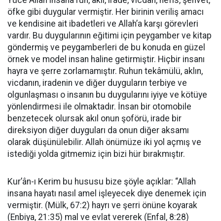
Yüce Allah insana ruh, akıl, irade, vicdan, nefis, şehvet,
öfke gibi duygular vermiştir. Her birinin veriliş amacı
ve kendisine ait ibadetleri ve Allah’a karşı görevleri
vardır. Bu duygularının eğitimi için peygamber ve kitap
göndermiş ve peygamberleri de bu konuda en güzel
örnek ve model insan haline getirmiştir. Hiçbir insanı
hayra ve şerre zorlamamıştır. Ruhun tekâmülü, aklın,
vicdanın, iradenin ve diğer duyguların terbiye ve
olgunlaşması o insanın bu duygularını iyiye ve kötüye
yönlendirmesi ile olmaktadır. İnsan bir otomobile
benzetecek olursak akıl onun şoförü, irade bir
direksiyon diğer duyguları da onun diğer aksamı
olarak düşünülebilir. Allah önümüze iki yol açmış ve
istediği yolda gitmemiz için bizi hür bırakmıştır.
Kur’ân-ı Kerim bu hususu bize şöyle açıklar: “Allah
insana hayatı nasıl amel işleyecek diye denemek için
vermiştir. (Mülk, 67:2) hayrı ve şerri önüne koyarak
(Enbiya, 21:35) mal ve evlat vererek (Enfal, 8:28)