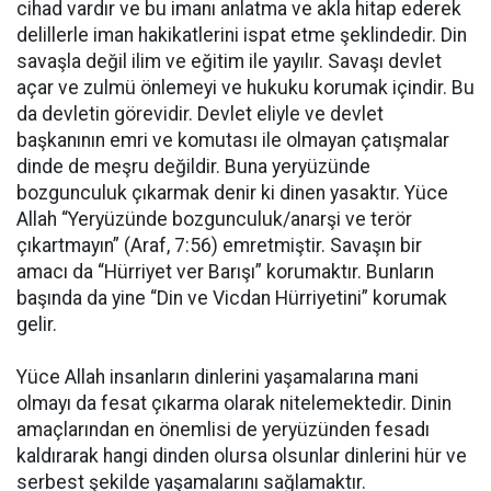
cihad vardır ve bu imanı anlatma ve akla hitap ederek
delillerle iman hakikatlerini ispat etme şeklindedir. Din
savaşla değil ilim ve eğitim ile yayılır. Savaşı devlet
açar ve zulmü önlemeyi ve hukuku korumak içindir. Bu
da devletin görevidir. Devlet eliyle ve devlet
başkanının emri ve komutası ile olmayan çatışmalar
dinde de meşru değildir. Buna yeryüzünde
bozgunculuk çıkarmak denir ki dinen yasaktır. Yüce
Allah “Yeryüzünde bozgunculuk/anarşi ve terör
çıkartmayın” (Araf, 7:56) emretmiştir. Savaşın bir
amacı da “Hürriyet ver Barışı” korumaktır. Bunların
başında da yine “Din ve Vicdan Hürriyetini” korumak
gelir.
Yüce Allah insanların dinlerini yaşamalarına mani
olmayı da fesat çıkarma olarak nitelemektedir. Dinin
amaçlarından en önemlisi de yeryüzünden fesadı
kaldırarak hangi dinden olursa olsunlar dinlerini hür ve
serbest şekilde yaşamalarını sağlamaktır.