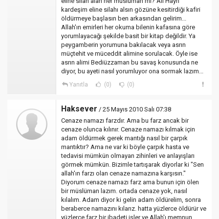
eline silah alan her müslüman mı? Ali Hayri
kardeşim eline silahı alsın gözüne kesitirdiği kafiri
öldürmeye başlasın ben arkasından gelirim...
Allah'ın emirleri her okuma bilenin kafasına göre
yorumlayacağı şekilde basit bir kitap değildir. Ya
peygamberin yorumuna bakılacak veya asrın
müçtehit ve müceddit alimine sorulacak. Öyle ise
asrın alimi Bediüzzaman bu savaş konusunda ne
diyor, bu ayeti nasıl yorumluyor ona sormak lazım...
Yanıtla
(0)
(0)
Haksever
/ 25 Mayıs 2010 Salı 07:38
Cenaze namazı farzdır. Ama bu farz ancak bir
cenaze olunca kılınır. Cenaze namazı kılmak için
adam öldürmek gerek mantığı nasıl bir çarpık
mantıktır? Ama ne var ki böyle çarpık hasta ve
tedavisi mümkün olmayan zihinleri ve anlayışları
görmek mümkün. Bizimle tartışarak diyorlar ki "Sen
allah'ın farzı olan cenaze namazına karşısın."
Diyorum cenaze namazı farz ama bunun için ölen
bir müslüman lazım. ortada cenaze yok, nasıl
kılalım. Adam diyor ki gelin adam öldürelim, sonra
beraberce namazını kılarız. hatta yüzlerce öldürür ve
yüzlerce farz bir ibadeti işler ve Allah'ı memnun