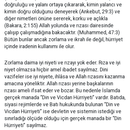
doğruluğu ve yalanı ortaya çıkararak, kimin yalancı ve
kimin doğru olduğunu deneyerek (Ankebut, 29:3) ve
diğer nimetleri önüne sererek, korku ve açlıkla
(Bakara, 2:155) Allah yolunda ve rızası dairesinde
çalışıp çalışmadığına bakacaktır. (Muhammed, 47:3)
Bütün bunlar ancak zorlama ve ikrah ile değil, hürriyet
içinde iradenin kullanımı ile olur.
Zorlama daima iyi niyeti ve rızayı yok eder. Rıza ve iyi
niyet olmazsa hiçbir amel ibadet sayılmaz. Dini
vazifeler ise iyi niyete, ihlâsa ve Allah rızasını kazanma
amacına yöneliktir. Allah rızası yerine başkalarının
rızası ameli ifsat eder ve bozar. Bu nedenle İslamda
gerçek manada “Din ve Vicdan Hürriyeti” vardır. Batıda,
siyasi rejimlerde ve Batı hukukunda bulunan “Din ve
Vicdan Hürriyeti” ise devletin ve sistemin istediği ve
sınırladığı ölçüde olduğu için gerçek manada bir “Din
Hürriyeti” sayılmaz.