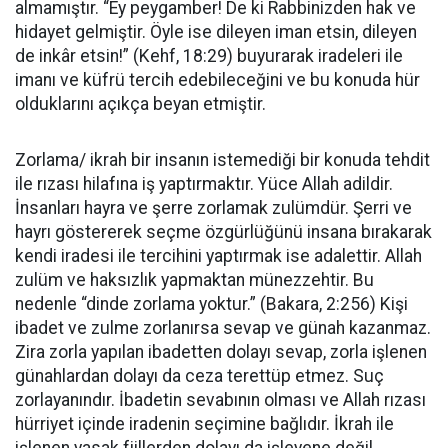
almamıştır. “Ey peygamber! De ki Rabbinizden hak ve
hidayet gelmiştir. Öyle ise dileyen iman etsin, dileyen
de inkâr etsin!” (Kehf, 18:29) buyurarak iradeleri ile
imanı ve küfrü tercih edebileceğini ve bu konuda hür
olduklarını açıkça beyan etmiştir.
Zorlama/ ikrah bir insanın istemediği bir konuda tehdit
ile rızası hilafına iş yaptırmaktır. Yüce Allah adildir.
İnsanları hayra ve şerre zorlamak zulümdür. Şerri ve
hayrı göstererek seçme özgürlüğünü insana bırakarak
kendi iradesi ile tercihini yaptırmak ise adalettir. Allah
zulüm ve haksızlık yapmaktan münezzehtir. Bu
nedenle “dinde zorlama yoktur.” (Bakara, 2:256) Kişi
ibadet ve zulme zorlanırsa sevap ve günah kazanmaz.
Zira zorla yapılan ibadetten dolayı sevap, zorla işlenen
günahlardan dolayı da ceza terettüp etmez. Suç
zorlayanındır. İbadetin sevabının olması ve Allah rızası
hürriyet içinde iradenin seçimine bağlıdır. İkrah ile