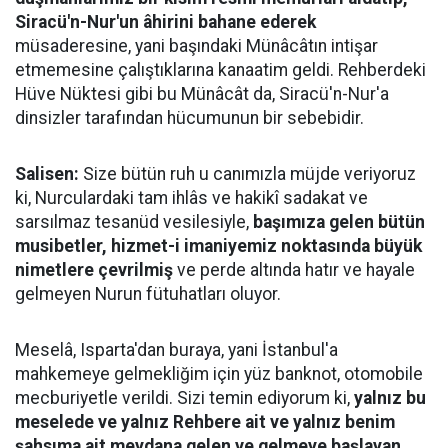
Siracü'n-Nur'un âhirini bahane ederek
müsaderesine, yani başındaki Münâcâtın intişar
etmemesine çalıştıklarına kanaatim geldi. Rehberdeki
Hüve Nüktesi gibi bu Münâcât da, Siracü'n-Nur'a
dinsizler tarafından hücumunun bir sebebidir.
Salisen:
Size bütün ruh u canımızla müjde veriyoruz
ki, Nurculardaki tam ihlâs ve hakikî sadakat ve
sarsılmaz tesanüd vesilesiyle,
başımıza gelen bütün
musibetler, hizmet-i imaniyemiz noktasında büyük
nimetlere çevrilmiş
ve perde altında hatır ve hayale
gelmeyen Nurun fütuhatları oluyor.
Meselâ, Isparta'dan buraya, yani İstanbul'a
mahkemeye gelmekliğim için yüz banknot, otomobile
mecburiyetle verildi. Sizi temin ediyorum ki,
yalnız bu
meselede ve yalnız Rehbere ait ve yalnız benim
şahsıma ait meydana gelen ve gelmeye başlayan