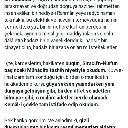
bırakmayan ve doğrudan doğruya hazine-i rahmetten
ihsan edilen bir hediye-i Rahmâniyeye radyo namını
takmakla, bu elektrik ve havanın temevvücatı namını
vermekle, o yüz bin nimetlere küfran perdesini
çekmek, aynen o misal gibi, maddiyunların ve ehl-i
dalâletin hadsiz bir divanelikleridir ki, hadsiz bir
cinayet olup, hadsiz bir azaba onları müstehak eder.
İşte, kardeşlerim, hakikaten
bugün, Siracü'n-Nur'un
başındaki Münâcâtı tashih niyetiyle okudum.
Kuvve-
i hafızam tam söndüğü için, birden o münâcâtın
hakikatlerine karşı,
güya seksen yaşında iken yeni
dünyaya gelmişim gibi, birden ülfet ve âdetleri
bilmiyor gibi, o malûm âdetler perde olamadı.
Kemâl-i şevkle tam istifade edip okudum.
Pek harika gördüm. Ve anladım ki,
gizli
düşmanlarımız bir kısım resmî memurları aldatıp,