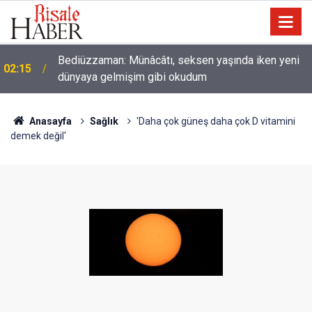
Nice binilen hayvan vardır ki, binicisinden daha
01:45
hayırlıdır
Anasayfa
Sağlık
'Daha çok güneş daha çok D vitamini
demek değil'