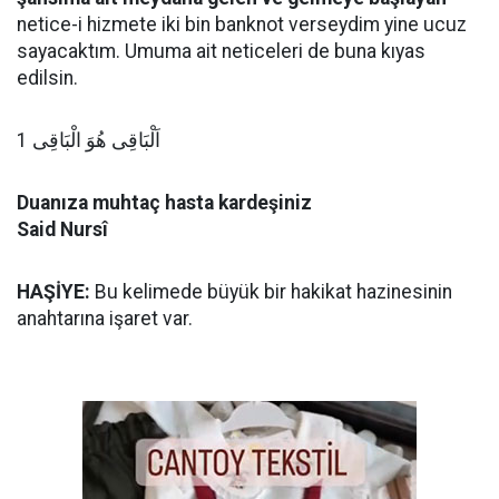
netice-i hizmete iki bin banknot verseydim yine ucuz
sayacaktım. Umuma ait neticeleri de buna kıyas
edilsin.
اَلْبَاقِى هُوَ الْبَاقِى 1
Duanıza muhtaç hasta kardeşiniz
Said Nursî
HAŞİYE:
Bu kelimede büyük bir hakikat hazinesinin
anahtarına işaret var.