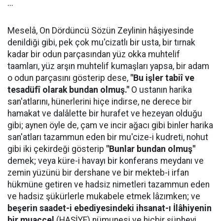
...
Meselâ, On Dördüncü Sözün Zeylinin hâşiyesinde
denildiği gibi, pek çok mu'cizatlı bir usta, bir tırnak
kadar bir odun parçasından yüz okka muhtelif
taamları, yüz arşın muhtelif kumaşları yapsa, bir adam
o odun parçasını gösterip dese,
"Bu işler tabiî ve
tesadüfî olarak bundan olmuş."
O ustanın harika
san'atlarını, hünerlerini hiçe indirse, ne derece bir
hamakat ve dalâlette bir hurafet ve hezeyan olduğu
gibi; aynen öyle de, çam ve incir ağacı gibi binler harika
san'atları tazammun eden bir mu'cize-i kudreti, nohut
gibi iki çekirdeği gösterip
"Bunlar bundan olmuş"
demek; veya küre-i havayı bir konferans meydanı ve
zemin yüzünü bir dershane ve bir mekteb-i irfan
hükmüne getiren ve hadsiz nimetleri tazammun eden
ve hadsiz şükürlerle mukabele etmek lâzımken; ve
beşerin saadet-i ebediyesindeki ihsanat-ı İlâhiyenin
bir muaccel
(HAŞİYE) nümunesi ve hiçbir şüpheyi