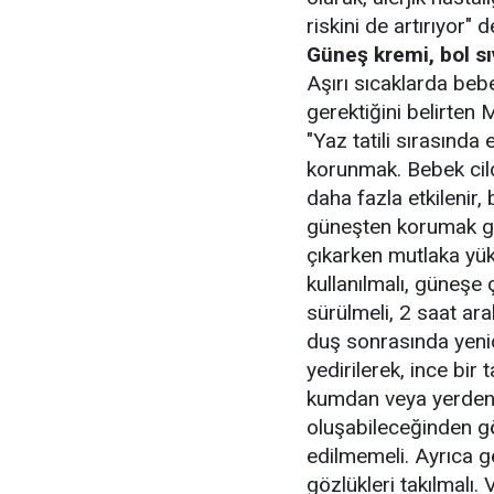
riskini de artırıyor" d
Güneş kremi, bol sı
Aşırı sıcaklarda beb
gerektiğini belirten 
"Yaz tatili sırasınd
korunmak. Bebek cild
daha fazla etkilenir
güneşten korumak ge
çıkarken mutlaka yü
kullanılmalı, güneş
sürülmeli, 2 saat ara
duş sonrasında yenid
yedirilerek, ince bir
kumdan veya yerden y
oluşabileceğinden g
edilmemeli. Ayrıca g
gözlükleri takılmalı. 