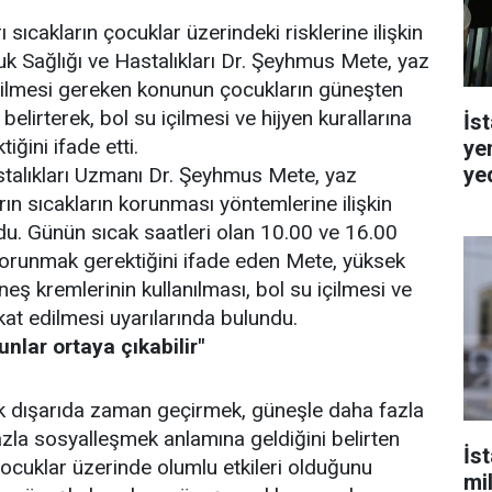
sıcakların çocuklar üzerindeki risklerine ilişkin
 Sağlığı ve Hastalıkları Dr. Şeyhmus Mete, yaz
edilmesi gereken konunun çocukların güneşten
lirterek, bol su içilmesi ve hijyen kurallarına
İst
iğini ifade etti.
ye
ye
stalıkları Uzmanı Dr. Şeyhmus Mete, yaz
n sıcakların korunması yöntemlerine ilişkin
u. Günün sıcak saatleri olan 10.00 ve 16.00
orunmak gerektiğini ifade eden Mete, yüksek
ş kremlerinin kullanılması, bol su içilmesi ve
kkat edilmesi uyarılarında bulundu.
unlar ortaya çıkabilir"
ok dışarıda zaman geçirmek, güneşle daha fazla
la sosyalleşmek anlamına geldiğini belirten
İs
ocuklar üzerinde olumlu etkileri olduğunu
mi