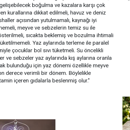
gelişebilecek boğulma ve kazalara karşı çok
jyen kurallarına dikkat edilmeli, havuz ve deniz
ishaller açısından yutulmamalı, kaynağı iyi
lmemeli, meyve ve sebzelerin temiz su ile
terilmeli, sıcakta beklemiş ve bozulma ihtimali
üketilmemeli. Yaz aylarında terleme ile paralel
niyle çocuklar bol sıvı tüketmeli. Su öncelikli
er ve sebzeler yaz aylarında kış aylarına oranla
rak bulunduğu için yaz dönemi özellikle meyve
on derece verimli bir dönem. Böylelikle
amin içeren gıdalarla beslenmiş olur."