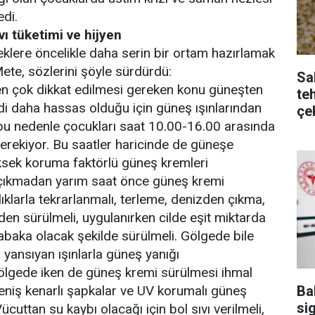
edi.
vı tüketimi ve hijyen
eklere öncelikle daha serin bir ortam hazırlamak
Mete, sözlerini şöyle sürdürdü:
Sa
a en çok dikkat edilmesi gereken konu güneşten
te
i daha hassas olduğu için güneş ışınlarından
çe
, bu nedenle çocukları saat 10.00-16.00 arasında
rekiyor. Bu saatler haricinde de güneşe
ksek koruma faktörlü güneş kremleri
e çıkmadan yarım saat önce güneş kremi
lıklarla tekrarlanmalı, terleme, denizden çıkma,
en sürülmeli, uygulanırken cilde eşit miktarda
 tabaka olacak şekilde sürülmeli. Gölgede bile
ansıyan ışınlarla güneş yanığı
ölgede iken de güneş kremi sürülmesi ihmal
Ba
eniş kenarlı şapkalar ve UV korumalı güneş
sig
Vücuttan su kaybı olacağı için bol sıvı verilmeli,