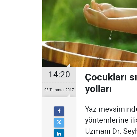
14:20
Çocukları s
yolları
08 Temmuz 2017
Yaz mevsiminde
yöntemlerine ili
Uzmanı Dr. Şey