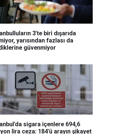
anbulluların 3'te biri dışarıda
miyor, yarısından fazlası da
diklerine güvenmiyor
tanbul'da sigara içenlere 694,6
lyon lira ceza: 184'ü arayın şikayet