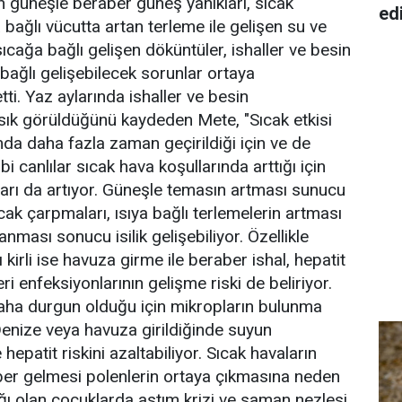
n güneşle beraber güneş yanıkları, sıcak
ed
a bağlı vücutta artan terleme ile gelişen su ve
 sıcağa bağlı gelişen döküntüler, ishaller ve besin
bağlı gelişebilecek sorunlar ortaya
tti. Yaz aylarında ishaller ve besin
sık görüldüğünü kaydeden Mete, "Sıcak etkisi
mda daha fazla zaman geçirildiği için ve de
i canlılar sıcak hava koşullarında arttığı için
ları da artıyor. Güneşle temasın artması sunucu
cak çarpmaları, ısıya bağlı terlemelerin artması
kanması sonucu isilik gelişebiliyor. Özellikle
 kirli ise havuza girme ile beraber ishal, hepatit
ri enfeksiyonlarının gelişme riski de beliriyor.
ha durgun olduğu için mikropların bulunma
 Denize veya havuza girildiğinde suyun
hepatit riskini azaltabiliyor. Sıcak havaların
ber gelmesi polenlerin ortaya çıkmasına neden
lığı olan çocuklarda astım krizi ve saman nezlesi