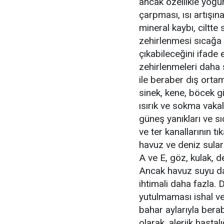
ancak özellikle yoğu
çarpması, ısı artışın
mineral kaybı, ciltte
zehirlenmesi sıcağa 
çıkabileceğini ifade e
zehirlenmeleri daha 
ile beraber dış orta
sinek, kene, böcek gib
ısırık ve sokma vaka
güneş yanıkları ve sı
ve ter kanallarının tı
havuz ve deniz suları
A ve E, göz, kulak, de
Ancak havuz suyu da
ihtimali daha fazla.
yutulmaması ishal ve 
bahar aylarıyla bera
olarak, alerjik hasta