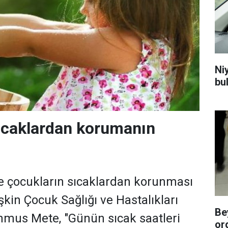
Niy
bu
ıcaklardan korumanın
 çocukların sıcaklardan korunması
şkin Çocuk Sağlığı ve Hastalıkları
Be
hmus Mete, "Günün sıcak saatleri
or