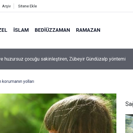
Arşiv
Sitene Ekle
ZEL
İSLAM
BEDIÜZZAMAN
RAMAZAN
ilimin ucunda' demek zorunda kalıyoruz?
n korumanın yolları
Sa