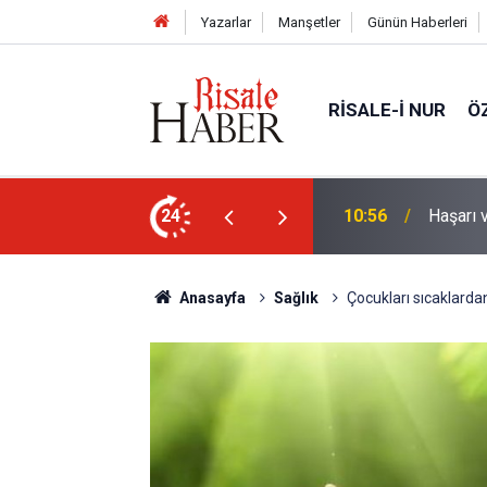
Yazarlar
Manşetler
Günün Haberleri
RISALE-I NUR
Ö
nleştiren, Zübeyir Gündüzalp yöntemi
24
10:00
Niye 'd
Anasayfa
Sağlık
Çocukları sıcaklarda