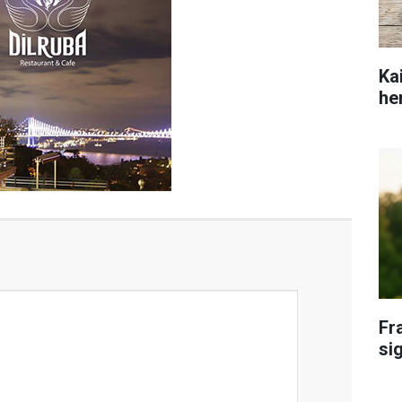
Ka
he
Fr
si