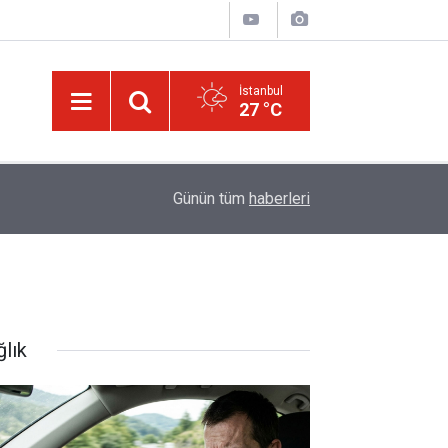
İstanbul
27 °C
09:45
Okullarında yapay zeka ile kopyaya karşı sözlü s
Günün tüm
haberleri
ğlık