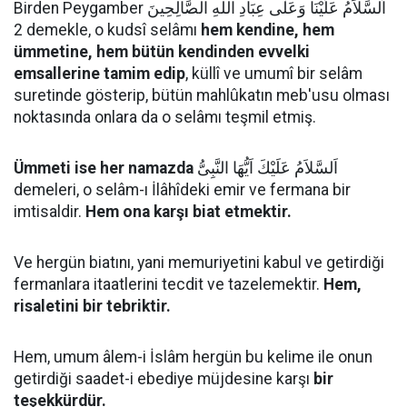
Birden Peygamber اَلسَّلاَمُ عَلَيْنَا وَعَلٰى عِبَادِ اللهِ الصَّالِحِينَ
2 demekle, o kudsî selâmı
hem kendine, hem
ümmetine, hem bütün kendinden evvelki
emsallerine tamim edip
, küllî ve umumî bir selâm
suretinde gösterip, bütün mahlûkatın meb'usu olması
noktasında onlara da o selâmı teşmil etmiş.
Ümmeti ise her namazda
اَلسَّلاَمُ عَلَيْكَ اَيُّهَا النَّبِىُّ
demeleri, o selâm-ı İlâhîdeki emir ve fermana bir
imtisaldir.
Hem ona karşı biat etmektir.
Ve hergün biatını, yani memuriyetini kabul ve getirdiği
fermanlara itaatlerini tecdit ve tazelemektir.
Hem,
risaletini bir tebriktir.
Hem, umum âlem-i İslâm hergün bu kelime ile onun
getirdiği saadet-i ebediye müjdesine karşı
bir
teşekkürdür.