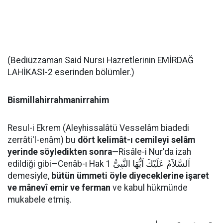
(Bediüzzaman Said Nursi Hazretlerinin EMİRDAĞ
LAHİKASI-2 eserinden bölümler.)
Bismillahirrahmanirrahim
Resul-i Ekrem (Aleyhissalâtü Vesselâm biadedi
zerrâti'l-enâm) bu
dört kelimât-ı cemileyi selâm
yerinde söyledikten sonra
—Risâle-i Nur'da izah
edildiği gibi—Cenâb-ı Hak اَلسَّلاَمُ عَلَيْكَ اَيُّهَا النَّبِىُّ 1
demesiyle,
bütün ümmeti öyle diyeceklerine işaret
ve mânevî emir ve ferman
ve kabul hükmünde
mukabele etmiş.