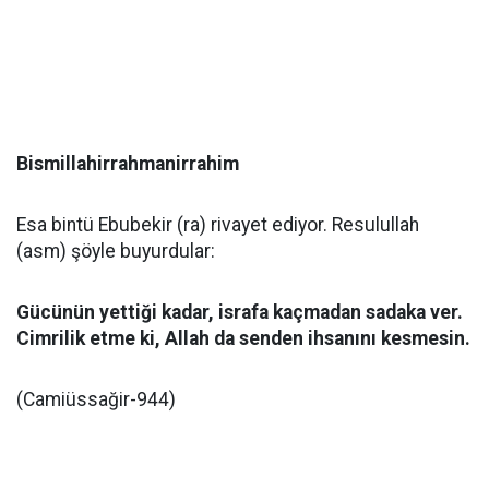
Bismillahirrahmanirrahim
Esa bintü Ebubekir (ra) rivayet ediyor. Resulullah
(asm) şöyle buyurdular:
Gücünün yettiği kadar, israfa kaçmadan sadaka ver.
Cimrilik etme ki, Allah da senden ihsanını kesmesin.
(Camiüssağir-944)