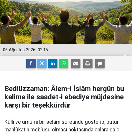
06 Ağustos 2026
02:15
Bediüzzaman: Âlem-i İslâm hergün bu
kelime ile saadet-i ebediye müjdesine
karşı bir teşekkürdür
Küllî ve umumî bir selâm suretinde gösterip, bütün
mahlûkatın meb'usu olması noktasında onlara da o