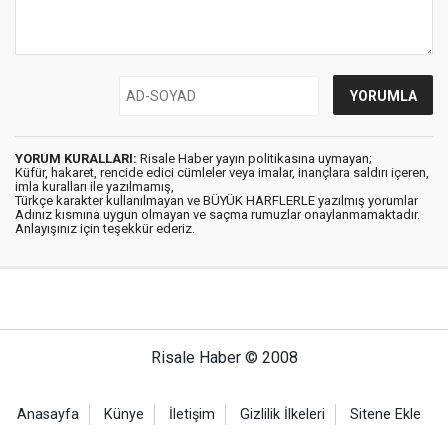
YORUM KURALLARI:
Risale Haber yayın politikasına uymayan;
Küfür, hakaret, rencide edici cümleler veya imalar, inançlara saldırı içeren,
imla kuralları ile yazılmamış,
Türkçe karakter kullanılmayan ve BÜYÜK HARFLERLE yazılmış yorumlar
Adınız kısmına uygun olmayan ve saçma rumuzlar onaylanmamaktadır.
Anlayışınız için teşekkür ederiz.
Risale Haber © 2008
Anasayfa
Künye
İletişim
Gizlilik İlkeleri
Sitene Ekle