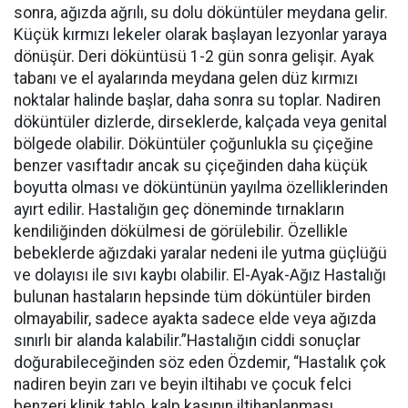
sonra, ağızda ağrılı, su dolu döküntüler meydana gelir.
Küçük kırmızı lekeler olarak başlayan lezyonlar yaraya
dönüşür. Deri döküntüsü 1-2 gün sonra gelişir. Ayak
tabanı ve el ayalarında meydana gelen düz kırmızı
noktalar halinde başlar, daha sonra su toplar. Nadiren
döküntüler dizlerde, dirseklerde, kalçada veya genital
bölgede olabilir. Döküntüler çoğunlukla su çiçeğine
benzer vasıftadır ancak su çiçeğinden daha küçük
boyutta olması ve döküntünün yayılma özelliklerinden
ayırt edilir. Hastalığın geç döneminde tırnakların
kendiliğinden dökülmesi de görülebilir. Özellikle
bebeklerde ağızdaki yaralar nedeni ile yutma güçlüğü
ve dolayısı ile sıvı kaybı olabilir. El-Ayak-Ağız Hastalığı
bulunan hastaların hepsinde tüm döküntüler birden
olmayabilir, sadece ayakta sadece elde veya ağızda
sınırlı bir alanda kalabilir.”Hastalığın ciddi sonuçlar
doğurabileceğinden söz eden Özdemir, “Hastalık çok
nadiren beyin zarı ve beyin iltihabı ve çocuk felci
benzeri klinik tablo, kalp kasının iltihaplanması,