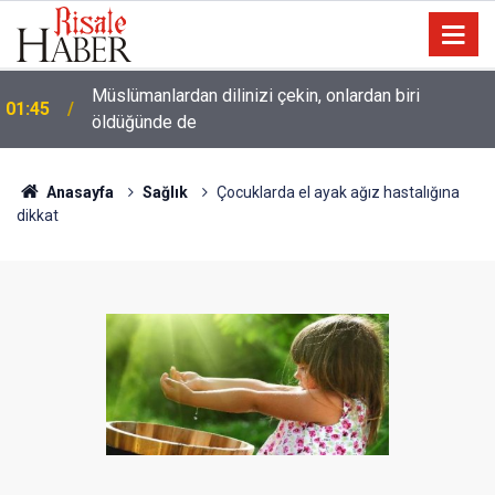
Lût kavmine âid o alt-üst olan şehirleri de kaldırıp
01:15
yere çaldı
Anasayfa
Sağlık
Çocuklarda el ayak ağız hastalığına
dikkat