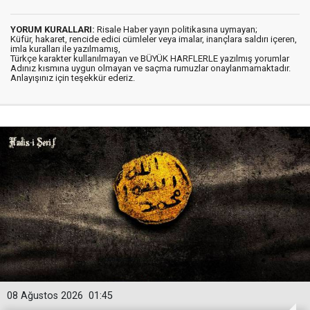
YORUM KURALLARI:
Risale Haber yayın politikasına uymayan;
Küfür, hakaret, rencide edici cümleler veya imalar, inançlara saldırı içeren,
imla kuralları ile yazılmamış,
Türkçe karakter kullanılmayan ve BÜYÜK HARFLERLE yazılmış yorumlar
Adınız kısmına uygun olmayan ve saçma rumuzlar onaylanmamaktadır.
Anlayışınız için teşekkür ederiz.
08 Ağustos 2026
01:45