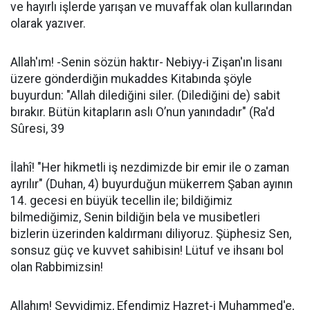
ve hayır­lı işlerde yarışan ve muvaffak olan kullarından
olarak yazıver.
Allah'ım! -Senin sözün haktır- Nebiyy-i Zişan'ın lisanı
üzere gönderdiğin mukaddes Kitabında şöyle
buyurdun: "Allah diledi­ğini siler. (Dilediğini de) sabit
bırakır. Bütün kitapların aslı O’nun yanındadır" (Ra'd
Sûresi, 39
İlahî! "Her hikmetli iş nezdimizde bir emir ile o zaman
ayrılır" (Duhan, 4) buyurduğun mükerrem Şaban ayının
14. gece­si en büyük tecellin ile; bildiğimiz
bilmediğimiz, Senin bildiğin be­la ve musibetleri
bizlerin üzerinden kaldırmanı diliyoruz. Şüphe­siz Sen,
sonsuz güç ve kuvvet sahibisin! Lütuf ve ihsanı bol
olan Rabbimizsin!
Allahım! Seyyidimiz, Efendimiz Hazret-i Muhammed'e,