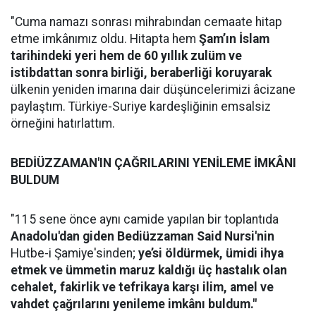
"Cuma namazı sonrası mihrabından cemaate hitap
etme imkânımız oldu. Hitapta hem
Şam’ın İslam
tarihindeki yeri hem de 60 yıllık zulüm ve
istibdattan sonra birliği, beraberliği koruyarak
ülkenin yeniden imarına dair düşüncelerimizi âcizane
paylaştım. Türkiye-Suriye kardeşliğinin emsalsiz
örneğini hatırlattım.
BEDİÜZZAMAN'IN ÇAĞRILARINI YENİLEME İMKÂNI
BULDUM
"115 sene önce aynı camide yapılan bir toplantıda
Anadolu'dan giden Bediüzzaman Said Nursi'nin
Hutbe-i Şamiye'sinden;
ye’si öldürmek, ümidi ihya
etmek ve ümmetin maruz kaldığı üç hastalık olan
cehalet, fakirlik ve tefrikaya karşı ilim, amel ve
vahdet çağrılarını
yenileme imkânı buldum."