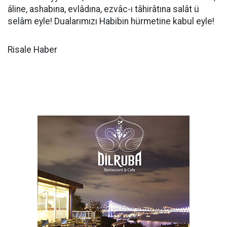
âli­ne, ashabına, evlâdına, ezvâc-ı tâhirâtına salât ü
selâm eyle! Du­alarımızı Habibin hürmetine kabul eyle!
Risale Haber