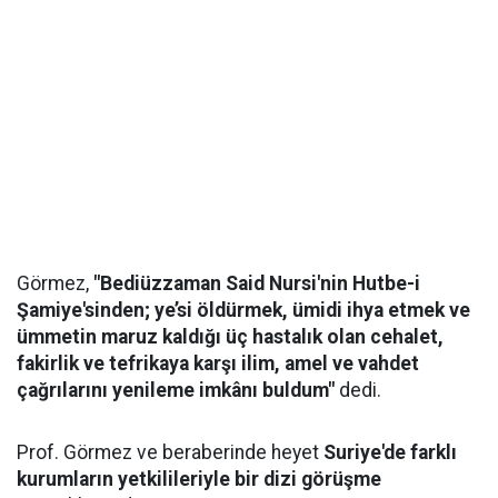
Görmez,
"Bediüzzaman Said Nursi'nin Hutbe-i
Şamiye'sinden; ye’si öldürmek, ümidi ihya etmek ve
ümmetin maruz kaldığı üç hastalık olan cehalet,
fakirlik ve tefrikaya karşı ilim, amel ve vahdet
çağrılarını yenileme imkânı buldum"
dedi.
Prof. Görmez ve beraberinde heyet
Suriye'de farklı
kurumların yetkilileriyle bir dizi görüşme