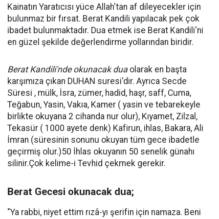
Kainatın Yaratıcısı yüce Allah'tan af dileyecekler için
bulunmaz bir fırsat. Berat Kandili yapılacak pek çok
ibadet bulunmaktadır. Dua etmek ise Berat Kandili'ni
en güzel şekilde değerlendirme yollarından biridir.
Berat Kandili'nde okunacak dua
olarak en başta
karşımıza çıkan DUHAN suresi'dir. Ayrıca Secde
Süresi , mülk, İsra, zümer, hadid, haşr, saff, Cuma,
Teğabun, Yasin, Vakıa, Kamer ( yasin ve tebarekeyle
birlikte okuyana 2 cihanda nur olur), Kıyamet, Zilzal,
Tekasür ( 1000 ayete denk) Kafirun, ihlas, Bakara, Ali
İmran (süresinin sonunu okuyan tüm gece ibadetle
geçirmiş olur.)50 İhlas okuyanın 50 senelik günahı
silinir.Çok kelime-i Tevhid çekmek gerekir.
Berat Gecesi okunacak dua;
"Ya rabbi, niyet ettim rızâ-yı şerifin için namaza. Beni