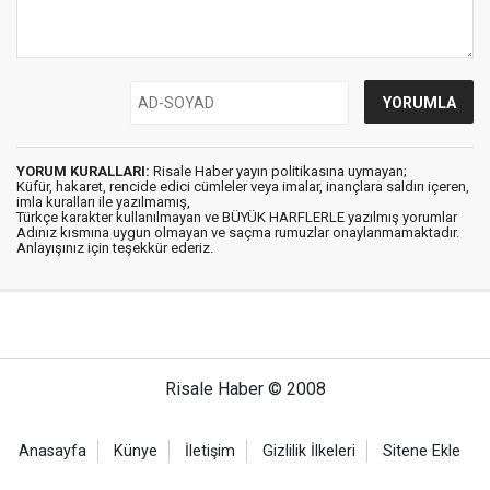
YORUM KURALLARI:
Risale Haber yayın politikasına uymayan;
Küfür, hakaret, rencide edici cümleler veya imalar, inançlara saldırı içeren,
imla kuralları ile yazılmamış,
Türkçe karakter kullanılmayan ve BÜYÜK HARFLERLE yazılmış yorumlar
Adınız kısmına uygun olmayan ve saçma rumuzlar onaylanmamaktadır.
Anlayışınız için teşekkür ederiz.
Risale Haber © 2008
Anasayfa
Künye
İletişim
Gizlilik İlkeleri
Sitene Ekle