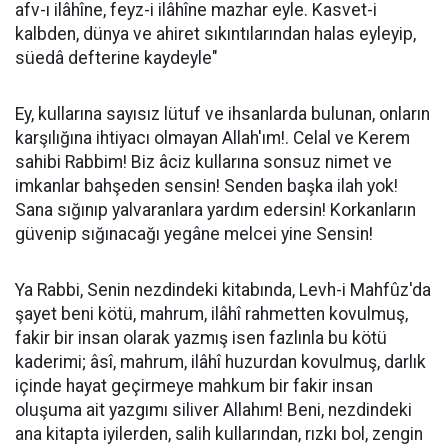
afv-ı ilâhîne, feyz-i ilâhîne mazhar eyle. Kasvet-i
kalbden, dünya ve ahiret sıkıntılarından halas eyleyip,
süedâ defterine kaydeyle"
Ey, kullarına sayısız lütuf ve ihsanlarda bulunan, onların
kar­şılığına ihtiyacı olmayan Allah'ım!. Celal ve Kerem
sahibi Rabbim! Biz âciz kullarına sonsuz nimet ve
imkanlar bahşeden sen­sin! Senden başka ilah yok!
Sana sığınıp yalvaranlara yardım edersin! Korkanların
güvenip sığınacağı yegâne melcei yine Sensin!
Ya Rabbi, Senin nezdindeki kitabında, Levh-i Mahfûz'da
şa­yet beni kötü, mahrum, ilâhî rahmetten kovulmuş,
fakir bir insan olarak yazmış isen fazlınla bu kötü
kaderimi; âsî, mahrum, ilâhî huzurdan kovulmuş, darlık
içinde hayat geçirmeye mahkum bir fakir insan
oluşuma ait yazgımı siliver Allahım! Beni, nezdindeki
ana kitapta iyilerden, salih kullarından, rızkı bol, zengin