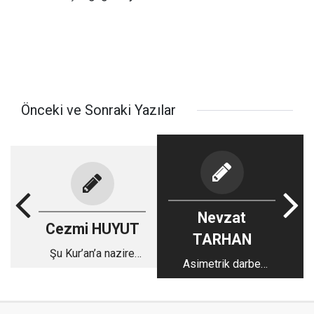
Önceki ve Sonraki Yazılar
Nevzat
Cezmi HUYUT
TARHAN
Şu Kur’an’a nazire
Asimetrik darbe
yapın!-1
süreci hâlâ işliyor...