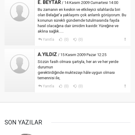
E. BEYTAR
/ 14 Kasım 2009 Cumartesi 14:00
Bu zamanın en keskin ve etkileyici silahlarda biri
olan Belağat'a yaklaşımı çok anlamlı görüyorum. Bu
konunun sürekli gündemde tutulmasında fayda
hasıl olacağına dair ümidim kavidir. Yüreğine ve
aklına sağlık.....
Yanıtla
(0)
(0)
A.YILDIZ
/ 15 Kasım 2009 Pazar 12:25
Sözün fasih olması şartıyla, her an ve her yerde
durumun
gerektirdiğinde muktezayı hâle uygun olması
temennisi ile,
Yanıtla
(0)
(0)
SON YAZILAR