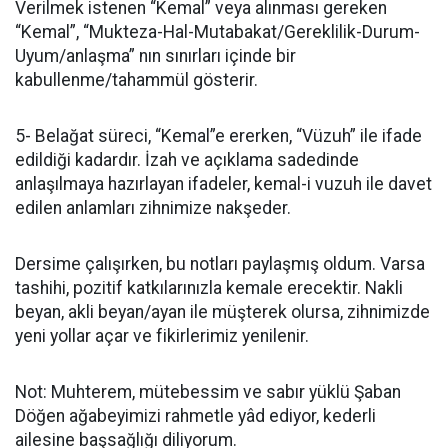
Verilmek istenen “Kemal” veya alınması gereken
“Kemal”, “Mukteza-Hal-Mutabakat/Gereklilik-Durum-
Uyum/anlaşma” nın sınırları içinde bir
kabullenme/tahammül gösterir.
5- Belağat süreci, “Kemal”e ererken, “Vüzuh” ile ifade
edildiği kadardır. İzah ve açıklama sadedinde
anlaşılmaya hazırlayan ifadeler, kemal-i vuzuh ile davet
edilen anlamları zihnimize nakşeder.
Dersime çalışırken, bu notları paylaşmış oldum. Varsa
tashihi, pozitif katkılarınızla kemale erecektir. Nakli
beyan, akli beyan/ayan ile müşterek olursa, zihnimizde
yeni yollar açar ve fikirlerimiz yenilenir.
Not: Muhterem, mütebessim ve sabır yüklü Şaban
Döğen ağabeyimizi rahmetle yâd ediyor, kederli
ailesine başsağlığı diliyorum.