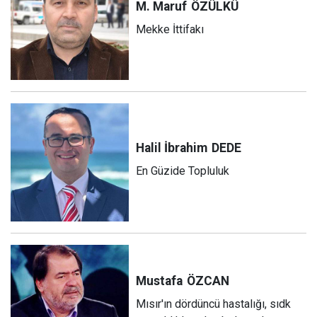
M. Maruf
ÖZÜLKÜ
Mekke İttifakı
Halil İbrahim
DEDE
En Güzide Topluluk
Mustafa
ÖZCAN
Mısır'ın dördüncü hastalığı, sıdk