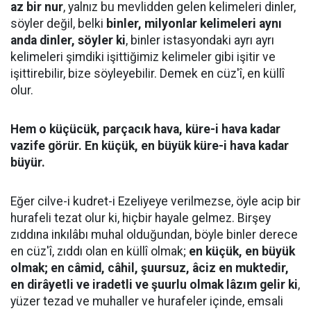
az bir nur
, yalnız bu mevlidden gelen kelimeleri dinler,
söyler değil, belki
binler, milyonlar kelimeleri aynı
anda dinler, söyler ki
, binler istasyondaki ayrı ayrı
kelimeleri şimdiki işittiğimiz kelimeler gibi işitir ve
işittirebilir, bize söyleyebilir. Demek en cüz'î, en küllî
olur.
Hem o küçücük, parçacık hava, küre-i hava kadar
vazife görür. En küçük, en büyük küre-i hava kadar
büyür.
Eğer cilve-i kudret-i Ezeliyeye verilmezse, öyle acip bir
hurafeli tezat olur ki, hiçbir hayale gelmez. Birşey
zıddına inkılâbı muhal olduğundan, böyle binler derece
en cüz'î, zıddı olan en küllî olmak;
en küçük, en büyük
olmak; en câmid, câhil, şuursuz, âciz en muktedir,
en dirâyetli ve iradetli ve şuurlu olmak lâzım gelir ki
,
yüzer tezad ve muhaller ve hurafeler içinde, emsali