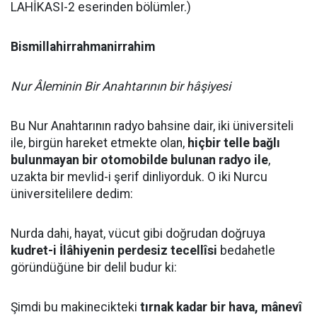
LAHİKASI-2 eserinden bölümler.)
Bismillahirrahmanirrahim
Nur Âleminin Bir Anahtarının bir hâşiyesi
Bu Nur Anahtarının radyo bahsine dair, iki üniversiteli
ile, birgün hareket etmekte olan,
hiçbir telle bağlı
bulunmayan bir otomobilde bulunan radyo ile
,
uzakta bir mevlid-i şerif dinliyorduk. O iki Nurcu
üniversitelilere dedim:
Nurda dahi, hayat, vücut gibi doğrudan doğruya
kudret-i İlâhiyenin perdesiz tecellîsi
bedahetle
göründüğüne bir delil budur ki:
Şimdi bu makinecikteki
tırnak kadar bir hava, mânevî