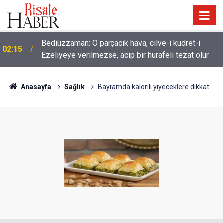
01:45
Dünyaya önem verme ki, Allah seni sevsin
Anasayfa
Sağlık
Bayramda kalorili yiyeceklere dikkat