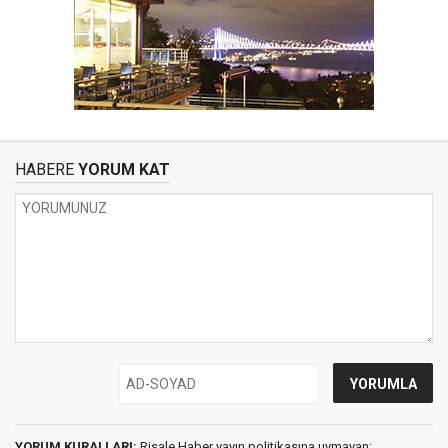
HABERE
YORUM KAT
YORUM KURALLARI:
Risale Haber yayın politikasına uymayan;