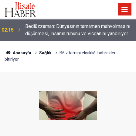
01:45
Paçalarını yerde sürünmeyecek şekilde yukarıda tut
Anasayfa
Sağlık
B6 vitamini eksikliği böbrekleri
bitiriyor