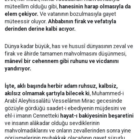
müteellim olduğu gibi,
hanesinin harap olmasıyla da
elem çekiyor.
Ve vatanının bozulmasıyla gayet
müteessir oluyor.
Ahbabının firak ve vefatıyla
derinden derine kalbi acıyor.
Dünya kadar büyük, has ve hususî dünyasının zeval ve
firak ve âhirde tamamen mahvolmasını düşünmesi,
mânevî bir cehennem gibi ruhunu ve vicdanını
yandırıyor.
İşte, aklı başında herbir adam ruhsuz, kalbsiz,
akılsız olmamak şartıyla bilecek ki
, Muhammed-i
Arabî Aleyhissalâtü Vesselâmın Mirac gecesinde
gözüyle gördüğü saadet-i ebediyenin müjdesini ve
ehl-i imanın Cennetteki
hayat-ı bakiyesinin beşaretini
ve insanın alâkadar olduğu sevdiklerinin
mahvolmadıklarını ve onların zevallerinden sonra yine
görüşmelerinin muhakkak olacağının gayet sürurlu,