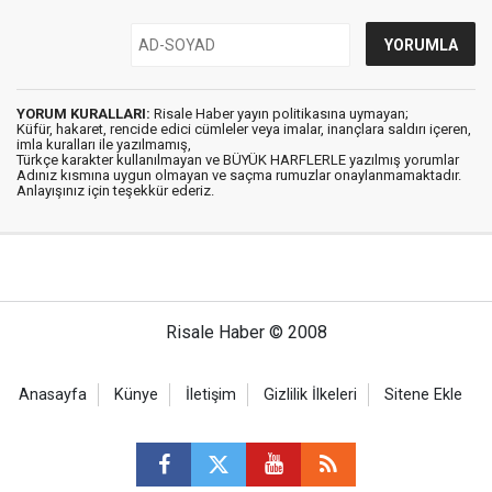
YORUM KURALLARI:
Risale Haber yayın politikasına uymayan;
Küfür, hakaret, rencide edici cümleler veya imalar, inançlara saldırı içeren,
imla kuralları ile yazılmamış,
Türkçe karakter kullanılmayan ve BÜYÜK HARFLERLE yazılmış yorumlar
Adınız kısmına uygun olmayan ve saçma rumuzlar onaylanmamaktadır.
Anlayışınız için teşekkür ederiz.
Risale Haber © 2008
Anasayfa
Künye
İletişim
Gizlilik İlkeleri
Sitene Ekle