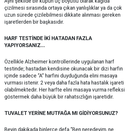
Aynı şekilde bir küpün üç boyutlu olarak kağıda
çizilmesi sırasında ortaya çıkan yanlışlıklar ya da çok
uzun sürede çizilebilmesi dikkate alınması gereken
işaretlerden bir başkasıdır.
HARF TESTİNDE İKİ HATADAN FAZLA
YAPIYORSANIZ...
Özellikle Alzheimer kontrollerinde uygulanan harf
testinde; hastadan kendisine okunacak bir dizi harfin
içinde sadece “A” harfini duyduğunda elini masaya
vurması istenir. 2 veya daha fazla hata hastalık işareti
olabilmektedir. Her harfte elini masaya vurma refleksi
göstermek daha büyük bir rahatsızlığın işaretidir.
TUVALET YERİNE MUTFAĞA MI GİDİYORSUNUZ?
Beyin dakikada binlerce defa “Ben neredeyim, ne