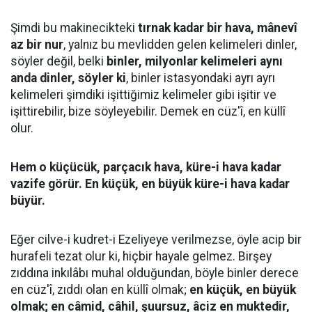
Şimdi bu makinecikteki
tırnak kadar bir hava, mânevî
az bir nur
, yalnız bu mevlidden gelen kelimeleri dinler,
söyler değil, belki
binler, milyonlar kelimeleri aynı
anda dinler, söyler ki
, binler istasyondaki ayrı ayrı
kelimeleri şimdiki işittiğimiz kelimeler gibi işitir ve
işittirebilir, bize söyleyebilir. Demek en cüz'î, en küllî
olur.
Hem o küçücük, parçacık hava, küre-i hava kadar
vazife görür. En küçük, en büyük küre-i hava kadar
büyür.
Eğer cilve-i kudret-i Ezeliyeye verilmezse, öyle acip bir
hurafeli tezat olur ki, hiçbir hayale gelmez. Birşey
zıddına inkılâbı muhal olduğundan, böyle binler derece
en cüz'î, zıddı olan en küllî olmak;
en küçük, en büyük
olmak; en câmid, câhil, şuursuz, âciz en muktedir,