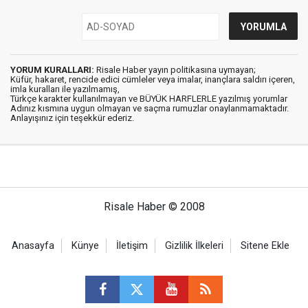
YORUM KURALLARI:
Risale Haber yayın politikasına uymayan;
Küfür, hakaret, rencide edici cümleler veya imalar, inançlara saldırı içeren,
imla kuralları ile yazılmamış,
Türkçe karakter kullanılmayan ve BÜYÜK HARFLERLE yazılmış yorumlar
Adınız kısmına uygun olmayan ve saçma rumuzlar onaylanmamaktadır.
Anlayışınız için teşekkür ederiz.
Risale Haber © 2008
Anasayfa
Künye
İletişim
Gizlilik İlkeleri
Sitene Ekle