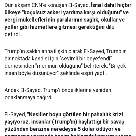
Dün akşam CNN'e konuşan El-Sayed,
İsrail dahil hiçbir
ülkeye "koşulsuz askeri yardıma karşı olduğunu" ve
vergi mükelleflerinin paralarının sağlık, okullar ve
yollar gibi hizmetlere gitmesi gerektiğini
dile
getirdi.
Trump'ın saldırılarına ilişkin olarak El-Sayed, Trump'ın
bir noktada kendisi için "sevimli bir beyefendi"
demesinden "memnun olduğunu" belirterek, "Birçok
insan böyle düşünüyor" şeklinde espri yaptı.
Ancak El-Sayed, Trump'ı önceliklerine yeniden
odaklanmaya çağırdı.
El-Sayed,
"Nesiller boyu görülen bir pahalılık krizi
yaşıyoruz, insanlar (Trump'ın) başlattığı bir savaş
yüzünden benzine neredeyse 5 dolar ödüyor ve