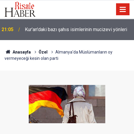
21:05
Kur’an'daki bazı şahıs isimlerinin mucizevi yönleri
Trump, Amerika'da seçim kazanan Müslüman adaya
20:02
kin kustu
Anasayfa
Özel
Almanya'da Müslümanların oy
vermeyeceği kesin olan parti