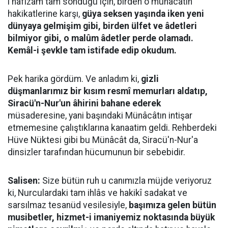
i hafızam tam söndüğü için, birden o münâcâtın
hakikatlerine karşı,
güya seksen yaşında iken yeni
dünyaya gelmişim gibi, birden ülfet ve âdetleri
bilmiyor gibi, o malûm âdetler perde olamadı.
Kemâl-i şevkle tam istifade edip okudum.
Pek harika gördüm. Ve anladım ki,
gizli
düşmanlarımız bir kısım resmî memurları aldatıp,
Siracü'n-Nur'un âhirini bahane ederek
müsaderesine, yani başındaki Münâcâtın intişar
etmemesine çalıştıklarına kanaatim geldi. Rehberdeki
Hüve Nüktesi gibi bu Münâcât da, Siracü'n-Nur'a
dinsizler tarafından hücumunun bir sebebidir.
Salisen:
Size bütün ruh u canımızla müjde veriyoruz
ki, Nurculardaki tam ihlâs ve hakikî sadakat ve
sarsılmaz tesanüd vesilesiyle,
başımıza gelen bütün
musibetler, hizmet-i imaniyemiz noktasında büyük