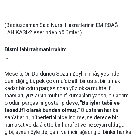
(Bediüzzaman Said Nursi Hazretlerinin EMİRDAĞ
LAHİKASI-2 eserinden bölümler.)
Bismillahirrahmanirrahim
...
Meselâ, On Dördüncü Sözün Zeylinin hâşiyesinde
denildiği gibi, pek çok mu'cizatlı bir usta, bir tırnak
kadar bir odun parçasından yüz okka muhtelif
taamları, yüz arşın muhtelif kumaşları yapsa, bir adam
o odun parçasını gösterip dese,
"Bu işler tabiî ve
tesadüfî olarak bundan olmuş."
O ustanın harika
san'atlarını, hünerlerini hiçe indirse, ne derece bir
hamakat ve dalâlette bir hurafet ve hezeyan olduğu
gibi; aynen öyle de, çam ve incir ağacı gibi binler harika