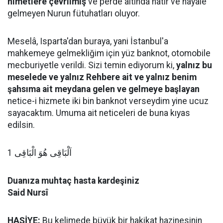
nimetlere çevrilmiş
ve perde altında hatır ve hayale
gelmeyen Nurun fütuhatları oluyor.
Meselâ, Isparta'dan buraya, yani İstanbul'a
mahkemeye gelmekliğim için yüz banknot, otomobile
mecburiyetle verildi. Sizi temin ediyorum ki,
yalnız bu
meselede ve yalnız Rehbere ait ve yalnız benim
şahsıma ait meydana gelen ve gelmeye başlayan
netice-i hizmete iki bin banknot verseydim yine ucuz
sayacaktım. Umuma ait neticeleri de buna kıyas
edilsin.
اَلْبَاقِى هُوَ الْبَاقِى 1
Duanıza muhtaç hasta kardeşiniz
Said Nursî
HAŞİYE:
Bu kelimede büyük bir hakikat hazinesinin