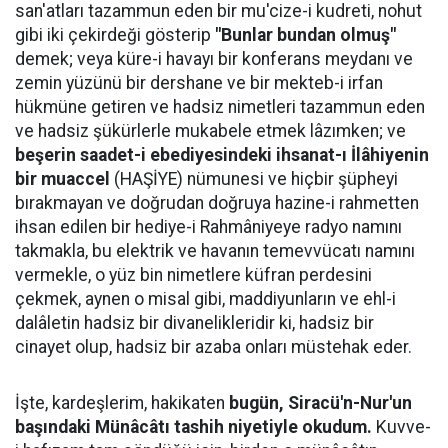
san'atları tazammun eden bir mu'cize-i kudreti, nohut
gibi iki çekirdeği gösterip
"Bunlar bundan olmuş"
demek; veya küre-i havayı bir konferans meydanı ve
zemin yüzünü bir dershane ve bir mekteb-i irfan
hükmüne getiren ve hadsiz nimetleri tazammun eden
ve hadsiz şükürlerle mukabele etmek lâzımken; ve
beşerin saadet-i ebediyesindeki ihsanat-ı İlâhiyenin
bir muaccel
(HAŞİYE) nümunesi ve hiçbir şüpheyi
bırakmayan ve doğrudan doğruya hazine-i rahmetten
ihsan edilen bir hediye-i Rahmâniyeye radyo namını
takmakla, bu elektrik ve havanın temevvücatı namını
vermekle, o yüz bin nimetlere küfran perdesini
çekmek, aynen o misal gibi, maddiyunların ve ehl-i
dalâletin hadsiz bir divanelikleridir ki, hadsiz bir
cinayet olup, hadsiz bir azaba onları müstehak eder.
İşte, kardeşlerim, hakikaten
bugün, Siracü'n-Nur'un
başındaki Münâcâtı tashih niyetiyle okudum.
Kuvve-