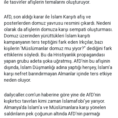
ile tasvirler afişlerin temalarını oluşturuyor.
AfD, son aldığı karar ile İslam Karşıtı afiş ve
posterlerden domuz yavrusu resmini çıkardı. Nedeni
olarak da afişlerin domuza karşı sempati oluşturması.
Domuz üzerinden yürüttükleri İslam karşıtı
kampanyanın ters teptiğini fark eden Irkçılar, bazı
kişilerin 'Müslümanlar domuz mu yiyor?" dediğini fark
ettiklerini söyledi. Bu da Hristiyanlık propagandası
yapan grubu adeta şoka uğratmış. AfD'nin bu afişinin
dışında, İslam Düşmanlığı adına yaptığı herşey, İslam'a
karşı nefret barındırmayan Almanlar içinde ters etkiye
neden oluyor.
dailycaller.com'un haberine göre yine de AfD'nin
kışkırtıcı tavırları kimi zaman İslamafobi'ye yarıyor.
Almanya'da İslam'a ve Müslümanlara karşı yönelen
saldırıların pek çoğunun altında AfD'nin parmağı