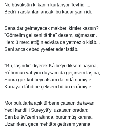
Ne büyüksün ki kanın kurtarıyor Tevhîd'i...
Bedr'in arslanları ancak, bu kadar şanlı idi.
Sana dar gelmeyecek makberi kimler kazsın?
"Gömelim gel seni târîhe" desem, sığmazsın.
Herc ü merc ettiğin edvâra da yetmez o kitâb...
Seni ancak ebediyyetler eder istîâb.
"Bu, taşındır" diyerek Kâ'be'yi diksem başına;
Rûhumun vahyini duysam da geçirsem taşına;
Sonra gök kubbeyi alsam da, ridâ namıyle,
Kanayan lâhdine çeksem bütün ecrâmıyle;
Mor bulutlarla açık türbene çatsam da tavan,
Yedi kandilli Süreyyâ'yı uzatsam oradan;
Sen bu âvîzenin altında, bürünmüş kanına,
Uzanırken, gece mehtâbı getirsem yanına,