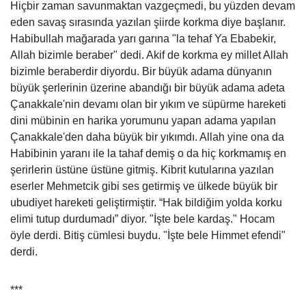
Hiçbir zaman savunmaktan vazgeçmedi, bu yüzden devam
eden savaş sırasında yazılan şiirde korkma diye başlanır.
Habibullah mağarada yarı garına "la tehaf Ya Ebabekir,
Allah bizimle beraber" dedi. Akif de korkma ey millet Allah
bizimle beraberdir diyordu. Bir büyük adama dünyanın
büyük şerlerinin üzerine abandığı bir büyük adama adeta
Çanakkale'nin devamı olan bir yıkım ve süpürme hareketi
dini mübinin en harika yorumunu yapan adama yapılan
Çanakkale'den daha büyük bir yıkımdı. Allah yine ona da
Habibinin yaranı ile la tahaf demiş o da hiç korkmamış en
şerirlerin üstüne üstüne gitmiş. Kibrit kutularına yazılan
eserler Mehmetcik gibi ses getirmiş ve ülkede büyük bir
ubudiyet hareketi geliştirmiştir. “Hak bildiğim yolda korku
elimi tutup durdumadı” diyor. "İşte bele kardaş." Hocam
öyle derdi. Bitiş cümlesi buydu. "İşte bele Himmet efendi"
derdi.
***