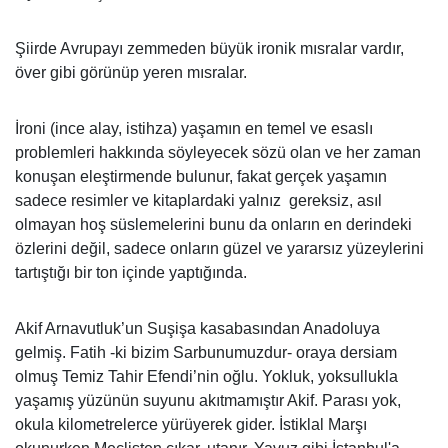
Şiirde Avrupayı zemmeden büyük ironik mısralar vardır,
över gibi görünüp yeren mısralar.
İroni (ince alay, istihza) yaşamın en temel ve esaslı
problemleri hakkında söyleyecek sözü olan ve her zaman
konuşan eleştirmende bulunur, fakat gerçek yaşamın
sadece resimler ve kitaplardaki yalnız gereksiz, asıl
olmayan hoş süslemelerini bunu da onların en derindeki
özlerini değil, sadece onların güzel ve yararsız yüzeylerini
tartıştığı bir ton içinde yaptığında.
Akif Arnavutluk’un Suşişa kasabasından Anadoluya
gelmiş. Fatih -ki bizim Sarbunumuzdur- oraya dersiam
olmuş Temiz Tahir Efendi’nin oğlu. Yokluk, yoksullukla
yaşamış yüzünün suyunu akıtmamıştır Akif. Parası yok,
okula kilometrelerce yürüyerek gider. İstiklal Marşı