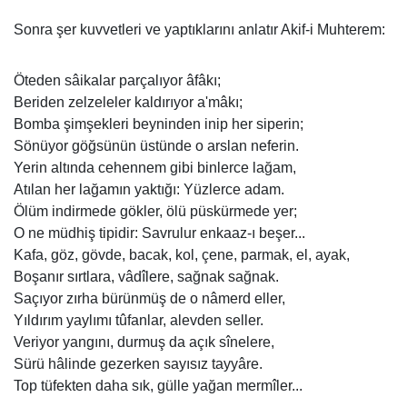
Sonra şer kuvvetleri ve yaptıklarını anlatır Akif-i Muhterem:
Öteden sâikalar parçalıyor âfâkı;
Beriden zelzeleler kaldırıyor a'mâkı;
Bomba şimşekleri beyninden inip her siperin;
Sönüyor göğsünün üstünde o arslan neferin.
Yerin altında cehennem gibi binlerce lağam,
Atılan her lağamın yaktığı: Yüzlerce adam.
Ölüm indirmede gökler, ölü püskürmede yer;
O ne müdhiş tipidir: Savrulur enkaaz-ı beşer...
Kafa, göz, gövde, bacak, kol, çene, parmak, el, ayak,
Boşanır sırtlara, vâdîlere, sağnak sağnak.
Saçıyor zırha bürünmüş de o nâmerd eller,
Yıldırım yaylımı tûfanlar, alevden seller.
Veriyor yangını, durmuş da açık sînelere,
Sürü hâlinde gezerken sayısız tayyâre.
Top tüfekten daha sık, gülle yağan mermîler...