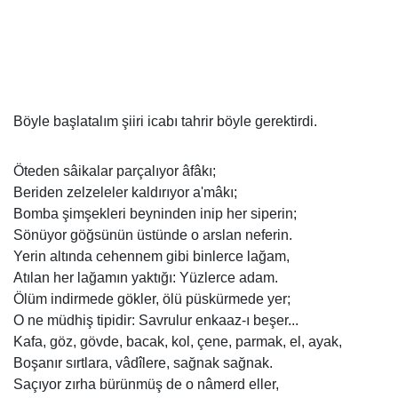
Böyle başlatalım şiiri icabı tahrir böyle gerektirdi.
Öteden sâikalar parçalıyor âfâkı;
Beriden zelzeleler kaldırıyor a'mâkı;
Bomba şimşekleri beyninden inip her siperin;
Sönüyor göğsünün üstünde o arslan neferin.
Yerin altında cehennem gibi binlerce lağam,
Atılan her lağamın yaktığı: Yüzlerce adam.
Ölüm indirmede gökler, ölü püskürmede yer;
O ne müdhiş tipidir: Savrulur enkaaz-ı beşer...
Kafa, göz, gövde, bacak, kol, çene, parmak, el, ayak,
Boşanır sırtlara, vâdîlere, sağnak sağnak.
Saçıyor zırha bürünmüş de o nâmerd eller,