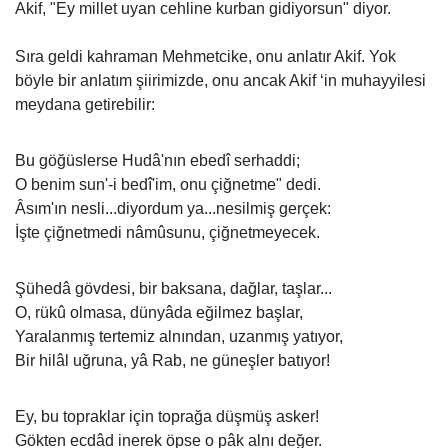
Akif, "Ey millet uyan cehline kurban gidiyorsun" diyor.
Sıra geldi kahraman Mehmetcike, onu anlatır Akif. Yok
böyle bir anlatım şiirimizde, onu ancak Akif ‘in muhayyilesi
meydana getirebilir:
Bu göğüslerse Hudâ'nın ebedî serhaddi;
O benim sun'-i bedî'im, onu çiğnetme" dedi.
Âsım'ın nesli...diyordum ya...nesilmiş gerçek:
İşte çiğnetmedi nâmûsunu, çiğnetmeyecek.
Şühedâ gövdesi, bir baksana, dağlar, taşlar...
O, rükû olmasa, dünyâda eğilmez başlar,
Yaralanmış tertemiz alnından, uzanmış yatıyor,
Bir hilâl uğruna, yâ Rab, ne güneşler batıyor!
Ey, bu topraklar için toprağa düşmüş asker!
Gökten ecdâd inerek öpse o pâk alnı değer.