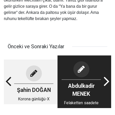
okunurken Meclisten çıkar, utanır. Yavuz gibi İstanbul'a
gelir gizlice saraya girer. O da “Ya bana da bir gurur
gelirse“ der. Ankara da paltosu yok üşür dolaşır. Ama
ruhunu tekellüfte bırakan şeyler yapmaz.
Önceki ve Sonraki Yazılar
Abdulkadir
Şahin DOĞAN
MENEK
Korona günlüğü-X
Felaketten saadete