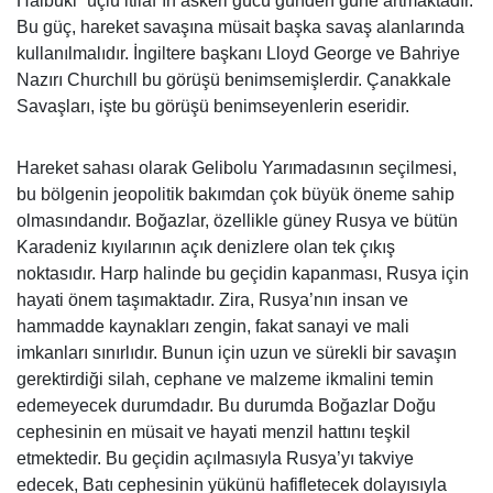
Halbuki “üçlü itilaf”ın askeri gücü günden güne artmaktadır.
Bu güç, hareket savaşına müsait başka savaş alanlarında
kullanılmalıdır. İngiltere başkanı Lloyd George ve Bahriye
Nazırı Churchıll bu görüşü benimsemişlerdir. Çanakkale
Savaşları, işte bu görüşü benimseyenlerin eseridir.
Hareket sahası olarak Gelibolu Yarımadasının seçilmesi,
bu bölgenin jeopolitik bakımdan çok büyük öneme sahip
olmasındandır. Boğazlar, özellikle güney Rusya ve bütün
Karadeniz kıyılarının açık denizlere olan tek çıkış
noktasıdır. Harp halinde bu geçidin kapanması, Rusya için
hayati önem taşımaktadır. Zira, Rusya’nın insan ve
hammadde kaynakları zengin, fakat sanayi ve mali
imkanları sınırlıdır. Bunun için uzun ve sürekli bir savaşın
gerektirdiği silah, cephane ve malzeme ikmalini temin
edemeyecek durumdadır. Bu durumda Boğazlar Doğu
cephesinin en müsait ve hayati menzil hattını teşkil
etmektedir. Bu geçidin açılmasıyla Rusya’yı takviye
edecek, Batı cephesinin yükünü hafifletecek dolayısıyla