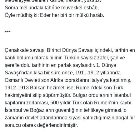
Medeniyyet denilen kahbe, hakikat, yüzsüz.
Sonra mel'undaki tahrîbe müvekkel esbâb,
Öyle müdhiş ki: Eder her biri bir mülkü harâb.
***
Çanakkale savaşı, Birinci Dünya Savaşı içindeki, tarihin en
kanlı bölümü olarak bilinir. Türkün sayısız zafer, şan ve
şerefle dolu tarihinin en parlak sayfasıdır. 1. Dünya
Savaşı’ndan kısa bir süre önce, 1911-1912 yıllarında
Osmanlı Devleti son Afrika topraklarını İtalya’ya kaptırmış,
1912-1913 Balkan hezimeti ise, Rumeli’deki son Türk
hakimiyetini silip süpürmüştür. Bulgar ordularının İstanbul
kapılarını zorlaması, 500 yıldır Türk olan Rumeli’nin kaybı,
İstanbul ve Boğazların güvenliğinin tehlikeye girmesi, o
zamanın devlet adamlarında siyasi yalnızlığımızın doğal bir
sonucu olarak değerlendirilmiştir.