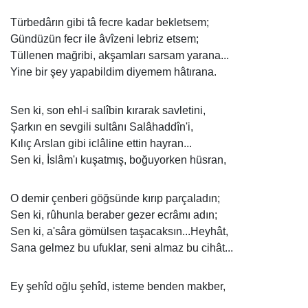
Türbedârın gibi tâ fecre kadar bekletsem;
Gündüzün fecr ile âvîzeni lebriz etsem;
Tüllenen mağribi, akşamları sarsam yarana...
Yine bir şey yapabildim diyemem hâtırana.
Sen ki, son ehl-i salîbin kırarak savletini,
Şarkın en sevgili sultânı Salâhaddîn'i,
Kılıç Arslan gibi iclâline ettin hayran...
Sen ki, İslâm'ı kuşatmış, boğuyorken hüsran,
O demir çenberi göğsünde kırıp parçaladın;
Sen ki, rûhunla beraber gezer ecrâmı adın;
Sen ki, a'sâra gömülsen taşacaksın...Heyhât,
Sana gelmez bu ufuklar, seni almaz bu cihât...
Ey şehîd oğlu şehîd, isteme benden makber,