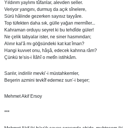
Yıldırım yaylımı tûfanlar, alevden seller.
Veriyor yangını, durmuş da açık sînelere,
Sürü hâlinde gezerken sayısız tayyâre.
Top tüfekten daha sık, gülle yağan mermîler...
Kahraman orduyu seyret ki bu tehdîde güler!
Ne çelik tabyalar ister, ne siner hasmından;
Alınır kal'â mı göğsündeki kat kat îman?
Hangi kuvvet onu, hâşâ, edecek kahrına râm?
Çünkü te'sis-i İlâhî o metîn istihkâm.
Sarılır, indirilir mevki'-i müstahkemler,
Beşerin azmini tevkîf edemez sun'-i beşer;
Mehmet Akif Ersoy
***