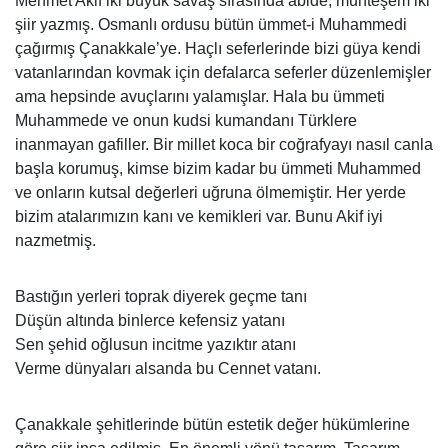
Mehmet Akif iki büyük savaş sırasında abide, muhteşem iki
şiir yazmış. Osmanlı ordusu bütün ümmet-i Muhammedi
çağırmış Çanakkale’ye. Haçlı seferlerinde bizi güya kendi
vatanlarından kovmak için defalarca seferler düzenlemişler
ama hepsinde avuçlarını yalamışlar. Hala bu ümmeti
Muhammede ve onun kudsi kumandanı Türklere
inanmayan gafiller. Bir millet koca bir coğrafyayı nasıl canla
başla korumuş, kimse bizim kadar bu ümmeti Muhammed
ve onların kutsal değerleri uğruna ölmemiştir. Her yerde
bizim atalarımızın kanı ve kemikleri var. Bunu Akif iyi
nazmetmiş.
Bastığın yerleri toprak diyerek geçme tanı
Düşün altında binlerce kefensiz yatanı
Sen şehid oğlusun incitme yazıktır atanı
Verme dünyaları alsanda bu Cennet vatanı.
Çanakkale şehitlerinde bütün estetik değer hükümlerine