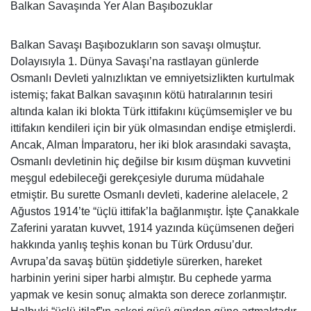
Balkan Savaşında Yer Alan Başıbozuklar
Balkan Savaşı Başıbozukların son savaşı olmuştur.
Dolayısıyla 1. Dünya Savaşı’na rastlayan günlerde
Osmanlı Devleti yalnızlıktan ve emniyetsizlikten kurtulmak
istemiş; fakat Balkan savaşının kötü hatıralarının tesiri
altında kalan iki blokta Türk ittifakını küçümsemişler ve bu
ittifakın kendileri için bir yük olmasından endişe etmişlerdi.
Ancak, Alman İmparatoru, her iki blok arasındaki savaşta,
Osmanlı devletinin hiç değilse bir kısım düşman kuvvetini
meşgul edebileceği gerekçesiyle duruma müdahale
etmiştir. Bu surette Osmanlı devleti, kaderine alelacele, 2
Ağustos 1914’te “üçlü ittifak’la bağlanmıştır. İşte Çanakkale
Zaferini yaratan kuvvet, 1914 yazında küçümsenen değeri
hakkında yanlış teşhis konan bu Türk Ordusu’dur.
Avrupa’da savaş bütün şiddetiyle sürerken, hareket
harbinin yerini siper harbi almıştır. Bu cephede yarma
yapmak ve kesin sonuç almakta son derece zorlanmıştır.