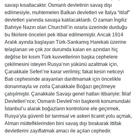
savaşı kısaltacaktır. Osmanlı devletinin savaş dışı
edilmesiyle, muhtemelen Balkan devletleri ve İtalya “itilaf”
devletleri yanında savaşa katılacaklardı. O zaman İngiliz
Bahriye Nazırı olan Churchill’in ısrarla üzerinde durduğu
bu fikirlere önceleri pek itibar edilmemiştir. Ancak 1914
Aralık ayında başlayan Türk-Sarıkamış Harekatı üzerine
telaşlanan ve çok zor durumda kalan en azından hiç
değilse bir kısım Türk kuvvetlerinin başka cephelere
çekilmesini isteyen Rusya’nın yükünü azaltmak için,
Çanakkale Seferi’ne karar verilmiş; fakat kesin neticeyi
Batı cephesinde arayanları darıltmamak için öncelikle
donanmayla ve zorla Çanakkale Boğazı geçilmeye
çalışılmıştır. Çanakkale Savaşı genel hatları itibariyle: İtilaf
Devletleri’nce; Osmanlı Devleti’nin başkenti konumundaki
İstanbul’u alarak boğazların kontrolüne ele geçirmek,
Rusya’yla güvenli bir tarımsal ve askeri ticaret yolu açmak,
Alman müttefiklerinden bini savaş dışı bırakarak ittifak
devletlerini zayıflatmak amacı ile açılan cephedir.