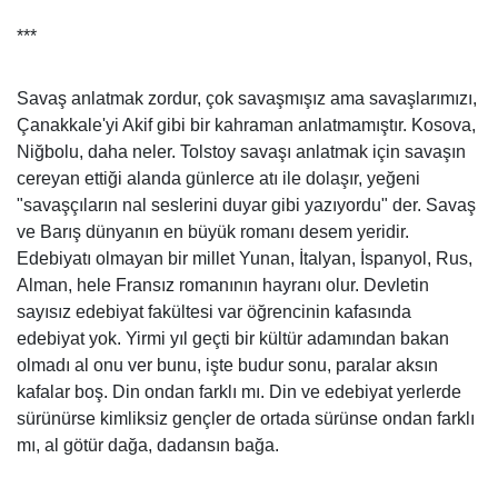
***
Savaş anlatmak zordur, çok savaşmışız ama savaşlarımızı,
Çanakkale'yi Akif gibi bir kahraman anlatmamıştır. Kosova,
Niğbolu, daha neler. Tolstoy savaşı anlatmak için savaşın
cereyan ettiği alanda günlerce atı ile dolaşır, yeğeni
"savaşçıların nal seslerini duyar gibi yazıyordu" der. Savaş
ve Barış dünyanın en büyük romanı desem yeridir.
Edebiyatı olmayan bir millet Yunan, İtalyan, İspanyol, Rus,
Alman, hele Fransız romanının hayranı olur. Devletin
sayısız edebiyat fakültesi var öğrencinin kafasında
edebiyat yok. Yirmi yıl geçti bir kültür adamından bakan
olmadı al onu ver bunu, işte budur sonu, paralar aksın
kafalar boş. Din ondan farklı mı. Din ve edebiyat yerlerde
sürünürse kimliksiz gençler de ortada sürünse ondan farklı
mı, al götür dağa, dadansın bağa.