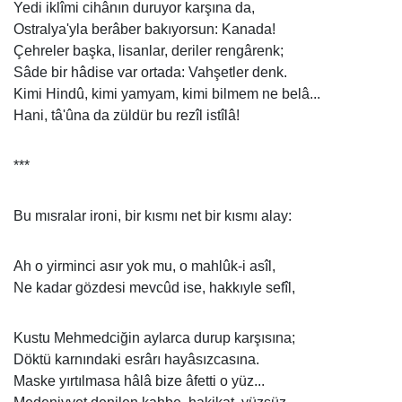
Yedi iklîmi cihânın duruyor karşına da,
Ostralya'yla berâber bakıyorsun: Kanada!
Çehreler başka, lisanlar, deriler rengârenk;
Sâde bir hâdise var ortada: Vahşetler denk.
Kimi Hindû, kimi yamyam, kimi bilmem ne belâ...
Hani, tâ'ûna da züldür bu rezîl istîlâ!
***
Bu mısralar ironi, bir kısmı net bir kısmı alay:
Ah o yirminci asır yok mu, o mahlûk-i asîl,
Ne kadar gözdesi mevcûd ise, hakkıyle sefîl,
Kustu Mehmedciğin aylarca durup karşısına;
Döktü karnındaki esrârı hayâsızcasına.
Maske yırtılmasa hâlâ bize âfetti o yüz...