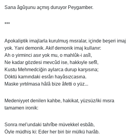
Sana âgûşunu açmış duruyor Peygamber.
***
Apokaliptik imajlarla kurulmuş mısralar, içinde beşeri imaj
yok. Yani demonik. Akif demonik imaj kullanır:
Ah o yirminci asır yok mu, o mahlûk-i asîl,
Ne kadar gözdesi mevcûd ise, hakkıyle sefîl,
Kustu Mehmedciğin aylarca durup karşısına;
Döktü karnındaki esrârı hayâsızcasına.
Maske yırtılmasa hâlâ bize âfetti o yüz...
Medeniyyet denilen kahbe, hakikat, yüzsüz/iki mısra
tamamen ironik:
Sonra mel'undaki tahrîbe müvekkel esbâb,
Öyle müdhiş ki: Eder her biri bir mülkü harâb.