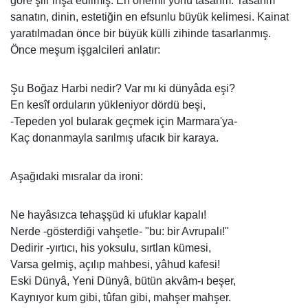
göre şiir inşa edilmiş. En önemli yönü tasarım. Tasarım
sanatın, dinin, estetiğin en efsunlu büyük kelimesi. Kainat
yaratılmadan önce bir büyük külli zihinde tasarlanmış.
Önce meşum işgalcileri anlatır:
Şu Boğaz Harbi nedir? Var mı ki dünyâda eşi?
En kesîf orduların yükleniyor dördü beşi,
-Tepeden yol bularak geçmek için Marmara'ya-
Kaç donanmayla sarılmış ufacık bir karaya.
Aşağıdaki mısralar da ironi:
Ne hayâsızca tehaşşüd ki ufuklar kapalı!
Nerde -gösterdiği vahşetle- "bu: bir Avrupalı!"
Dedirir -yırtıcı, his yoksulu, sırtlan kümesi,
Varsa gelmiş, açılıp mahbesi, yâhud kafesi!
Eski Dünyâ, Yeni Dünyâ, bütün akvâm-ı beşer,
Kaynıyor kum gibi, tûfan gibi, mahşer mahşer.