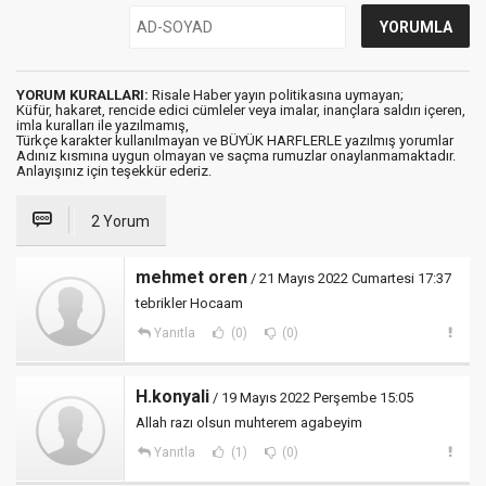
YORUM KURALLARI:
Risale Haber yayın politikasına uymayan;
Küfür, hakaret, rencide edici cümleler veya imalar, inançlara saldırı içeren,
imla kuralları ile yazılmamış,
Türkçe karakter kullanılmayan ve BÜYÜK HARFLERLE yazılmış yorumlar
Adınız kısmına uygun olmayan ve saçma rumuzlar onaylanmamaktadır.
Anlayışınız için teşekkür ederiz.
2 Yorum
mehmet oren
/ 21 Mayıs 2022 Cumartesi 17:37
tebrikler Hocaam
Yanıtla
(0)
(0)
H.konyali
/ 19 Mayıs 2022 Perşembe 15:05
Allah razı olsun muhterem agabeyim
Yanıtla
(1)
(0)