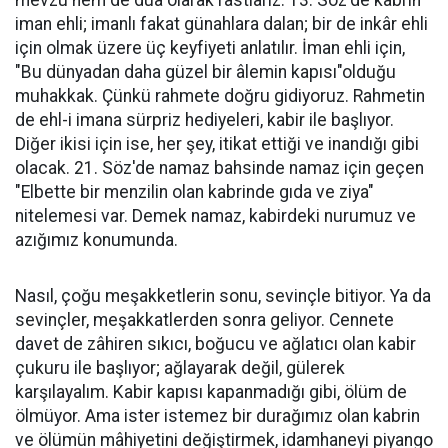
mevzu hem de dua olarak rastlarız. 13. Söz'de kabrin
iman ehli; imanlı fakat günahlara dalan; bir de inkâr ehli
için olmak üzere üç keyfiyeti anlatılır. İman ehli için,
"Bu dünyadan daha güzel bir âlemin kapısı"olduğu
muhakkak. Çünkü rahmete doğru gidiyoruz. Rahmetin
de ehl-i imana sürpriz hediyeleri, kabir ile başlıyor.
Diğer ikisi için ise, her şey, itikat ettiği ve inandığı gibi
olacak. 21. Söz'de namaz bahsinde namaz için geçen
"Elbette bir menzilin olan kabrinde gıda ve ziya"
nitelemesi var. Demek namaz, kabirdeki nurumuz ve
azığımız konumunda.
Nasıl, çoğu meşakketlerin sonu, sevinçle bitiyor. Ya da
sevinçler, meşakkatlerden sonra geliyor. Cennete
davet de zâhiren sıkıcı, boğucu ve ağlatıcı olan kabir
çukuru ile başlıyor; ağlayarak değil, gülerek
karşılayalım. Kabir kapısı kapanmadığı gibi, ölüm de
ölmüyor. Ama ister istemez bir durağımız olan kabrin
ve ölümün mâhiyetini değiştirmek, idamhaneyi piyango