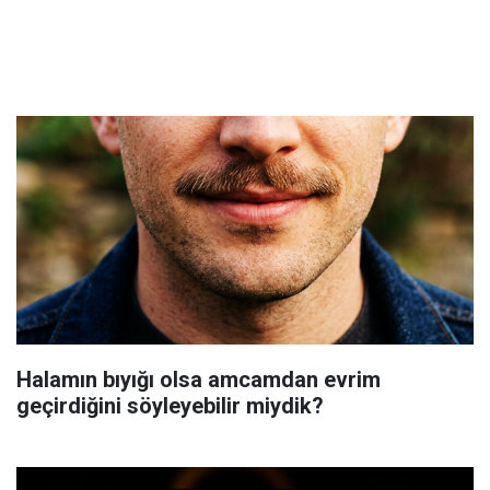
Halamın bıyığı olsa amcamdan evrim
geçirdiğini söyleyebilir miydik?