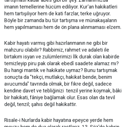
tartışması kadar abes gibi bir şey. Zamanımızda
imanın temellerine hücüm ediliyor. Kur'an hakikatleri
hem tartışılıyor hem de kati farzlar, terke uğruyor.
Böyle bir zamanda bu tür tartışma ve münakaşaların
hem yapılmaması hem de ön plana alınmaması elzem.
Kabir hayatı varmış gibi hazırlanmanın ne gibi bir
mahzuru olabilir? Rabbimiz, rahmet ve adaleti ile
birtakım isyan ve zulümlerimizi İlk durak olan kabirde
temizleyip piru pak olarak ebedî saadete alamaz mı?
Bu hangi mantık ve hakikate uymaz? Bunu tartışmak
sonuçta da "tekçi, mutlakçı, hakikat bende, benim
avucumda" tavrında olmak, bir fikre değil, sadece
kendine davet ve tebliğinizi tenzil yerine koymak, bâki
bir hakikati, fâniye bağlamak olur. Esas olan da tevil
değil, tenzil; şahıs değil hakikattir.
Risale-i Nurlarda kabir hayatına epeyce yerde hem