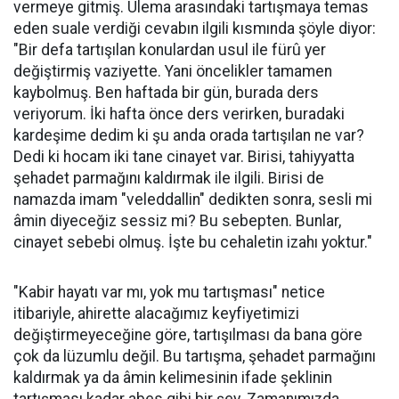
vermeye gitmiş. Ulema arasındaki tartışmaya temas
eden suale verdiği cevabın ilgili kısmında şöyle diyor:
"Bir defa tartışılan konulardan usul ile fürû yer
değiştirmiş vaziyette. Yani öncelikler tamamen
kaybolmuş. Ben haftada bir gün, burada ders
veriyorum. İki hafta önce ders verirken, buradaki
kardeşime dedim ki şu anda orada tartışılan ne var?
Dedi ki hocam iki tane cinayet var. Birisi, tahiyyatta
şehadet parmağını kaldırmak ile ilgili. Birisi de
namazda imam "veleddallin" dedikten sonra, sesli mi
âmin diyeceğiz sessiz mi? Bu sebepten. Bunlar,
cinayet sebebi olmuş. İşte bu cehaletin izahı yoktur."
"Kabir hayatı var mı, yok mu tartışması" netice
itibariyle, ahirette alacağımız keyfiyetimizi
değiştirmeyeceğine göre, tartışılması da bana göre
çok da lüzumlu değil. Bu tartışma, şehadet parmağını
kaldırmak ya da âmin kelimesinin ifade şeklinin