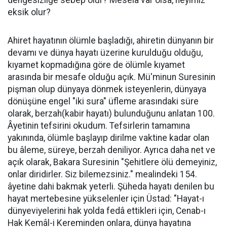
dengesizliğe sebep olur? Mesela var olsa, neyimiz
eksik olur?
Ahiret hayatının ölümle başladığı, ahiretin dünyanın bir
devamı ve dünya hayatı üzerine kurulduğu olduğu,
kıyamet kopmadığına göre de ölümle kıyamet
arasında bir mesafe olduğu açık. Mü'minun Suresinin
pişman olup dünyaya dönmek isteyenlerin, dünyaya
dönüşüne engel "iki sura" üfleme arasındaki süre
olarak, berzah(kabir hayatı) bulunduğunu anlatan 100.
Âyetinin tefsirini okudum. Tefsirlerin tamamına
yakınında, ölümle başlayıp dirilme vaktine kadar olan
bu âleme, süreye, berzah deniliyor. Ayrıca daha net ve
açık olarak, Bakara Suresinin "Şehitlere ölü demeyiniz,
onlar diridirler. Siz bilemezsiniz." mealindeki 154.
âyetine dahi bakmak yeterli. Şüheda hayatı denilen bu
hayat mertebesine yükselenler için Üstad: "Hayat-ı
dünyeviyelerini hak yolda fedâ ettikleri için, Cenab-ı
Hak Kemâl-i Kereminden onlara, dünya hayatına