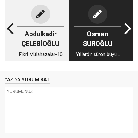
Abdulkadir
Osman
ÇELEBİOĞLU
SUROĞLU
Fikrî Mülahazalar-10
Yıllardır süren büyük
mücadele
YAZIYA
YORUM KAT