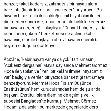
benzer; fakat kedersiz, zahmetsiz bir hayatı alem-i
berzahta (kabirde) onlara ihsan eder." buyuruyor. Bu
hayatın biraz ruhla ilgili olduğu, asıl hayat olan ikinci
dirilmeden sonra ise, ruhun ceset ile birlikte kedersiz
bir hayata geçeceği anlaşılıyor. "Cennet bahçesi ya da
cehennem çukuru" benzetmesi de aslında kabir
hayatının, ölümle başlayan uhrevî hayatın önemli bir
boyutu olduğunu gösteriyor.
Âcizâne, "kabir hayatı var ya da yok" tartışmasını,
"Açıkeniz dergisinin" Mayıs sayısında Mehmet Görmez
Hoca ile yapılan ve "Yeni bir kelâm ilmine ihtiyacımız
var" başlığıyla verilen bir yazıda bahsettiği tartışmaya
benzetiyorum. Mehmet Hoca, "İslam Düşünce
Enstitüsünün" hem kurucularından hem de şu anda
başkanı. Enstitü, İslam âlemine de açılmış ve ilk
şubesini Bangladeş'te kurmuş. Mehmet Görmez
Hocamız da açılan bu merkezde geçenlerde ders