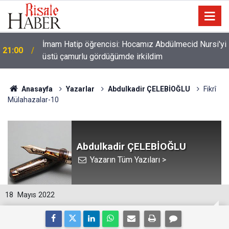
İmam Hatip öğrencisi: Hocamız Abdülmecid Nursi'yi
21:00
üstü çamurlu gördüğümde irkildim
Anasayfa
Yazarlar
Abdulkadir ÇELEBİOĞLU
Fikrî
Mülahazalar-10
Abdulkadir ÇELEBİOĞLU
Yazarın Tüm Yazıları >
18
Mayıs 2022