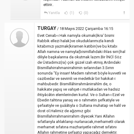
ettirir..
Yanıtla
(1)
(0)
TURGAY
/ 18 Mayıs 2022 Çarşamba 16:15
Evet Cenab-ı Hak namıyla okumak(ikra' bismi
Rabbik ellezi halak)ve okuduklarımızla kendi
kitabımızı yazmak(kiramen katibin)ve bu kitabı
Allah namına ve namıyla(bismillahdaki ihlas sırrı)hal
diliyle başkalarına da okutmak lazım.Bir İNCİ Söz
de Üstadımız(ra) çok güzel izah etmiş.Ardındaki
Bismillahirrahmanirrahimin sırlarından 3.Sırrın
sonunda "Ey insan! Madem rahmet böyle kuvvetli ve
cazibedar ve sevimli ve medetkâr bir hakikat-i
mahbubedir. Bismillâhirrahmânirrahîm de, o
hakikate yapış ve vahşet-i mutlakadan ve hadsiz
ihtiyâcâtın elemlerinden kurtul. Ve o Sultan-ı Ezel ve
Ebedin tahtına yanaş ve o rahmetin şefkatiyle ve
şefaatiyle ve şuââtıyla o Sultana muhatap ve halil ve
dost ol.Halimiz de ağzımız gibi
Bismillahirrahmanirrahim diyecek.Yani Allahın
sıfatlarıyla ahlaklanıp nurlanacak,merhametli olarak
merhamet sıfatına mazhariyetle rahmet sıfatını
Allahın rahmetine şefaatçi yapacağız demektir.