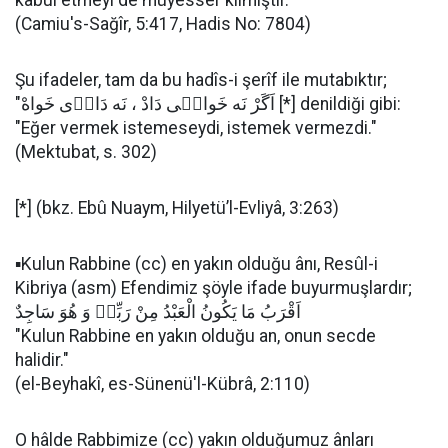
kabul etmeyi de müyesser kılmıştır."
(Camiu's-Sağîr, 5:417, Hadis No: 7804)
Şu ifadeler, tam da bu hadîs-i şerîf ile mutabıktır;
"اَگَرْ نَه خَواهٖى دَادْ ، نَه دَادٖى خَواهْ [*] denildiği gibi:
"Eğer vermek istemeseydi, istemek vermezdi."
(Mektubat, s. 302)
[*] (bkz. Ebû Nuaym, Hilyetü’l-Evliyâ, 3:263)
▪️Kulun Rabbine (cc) en yakın olduğu ânı, Resûl-i
Kibriya (asm) Efendimiz şöyle ifade buyurmuşlardır;
اَقْرَبُ مَا يَكُونُ الْعَبْدُ مِنْ رَبِّهٖ وَ هُوَ سَاجِدٌ
"Kulun Rabbine en yakın olduğu an, onun secde
halidir."
(el-Beyhakî, es-Sünenü'l-Kübrâ, 2:110)
O hâlde Rabbimize (cc) yakın olduğumuz ânları