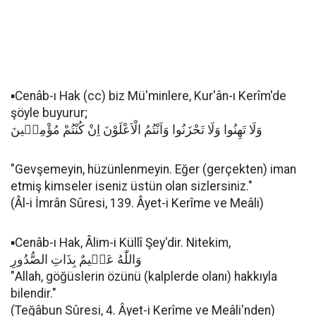
▪️Cenâb-ı Hak (cc) biz Mü'minlere, Kur'ân-ı Kerîm'de
şöyle buyurur;
وَلَا تَهِنُوا وَلَا تَحْزَنُوا وَاَنْتُمُ الْاَعْلَوْنَ اِنْ كُنْتُمْ مُؤْمِنٖينَ
"Gevşemeyin, hüzünlenmeyin. Eğer (gerçekten) iman
etmiş kimseler iseniz üstün olan sizlersiniz."
(Âl-i İmrân Sûresi, 139. Âyet-i Kerîme ve Meâli)
▪️Cenâb-ı Hak, Âlim-i Küllî Şey'dir. Nitekim,
وَاللّٰهُ عَلٖيمٌ بِذَاتِ الصُّدُورِ
"Allah, göğüslerin özünü (kalplerde olanı) hakkıyla
bilendir."
(Teğâbun Sûresi, 4. Âyet-i Kerîme ve Meâli'nden)