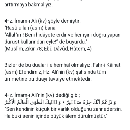
arttırmaya bakmalıyız.
▪️Hz. İmam-ı Ali (kv) şöyle demiştir:
“Rasûlullah (asm) bana:
"Allah’ım! Beni hidâyete erdir ve her işini doğru yapan
dürüst kullarından eyle!” de buyurdu."
(Müslîm, Zikir 78; Ebû Dâvûd, Hâtem, 4)
Bizler de bu dualar ile hemhâl olmalıyız. Fahr-i Kâinat
(asm) Efendimiz, Hz. Ali'nin (kv) şahsında tüm
ümmetine bu duayı tavsiye etmektedir.
▪️Hz. İmam-ı Ali'nin (kv) dediği gibi;
وَ تَزْعُمُ اَنَّكَ جِرْمٌ صَغٖيرٌ ٭ وَ فٖيكَ انْطَوَى الْعَالَمُ الْاَكْبَرُ
"Sen kendinin küçük bir varlık olduğunu zannedersin.
Halbuki senin içinde büyük âlem dürülmüştür."