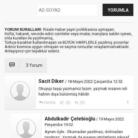
YORUM KURALLARI:
Risale Haber yayın politikasına uymayan;
Küfür, hakaret, rencide edici cümleler veya imalar, inançlara saldırı içeren,
imla kuralları ile yazılmamış,
Türkçe karakter kullanılmayan ve BÜYÜK HARFLERLE yazılmış yorumlar
Adınız kısmına uygun olmayan ve saçma rumuzlar onaylanmamaktadır.
Anlayışınız için teşekkür ederiz.
3 Yorum
Sacit Diker
/ 18 Mayıs 2022 Çarşamba 12:52
Okuyup taşıp yazmamız lazım. yazmak insanın ruh
halinin dışa bürünmüş hâlidir.
Yanıtla
(2)
(0)
Abdulkadir Çelebioğlu
/ 19 Mayıs 2022
Perşembe 19:32
Aynen öyle.. Okumadan yazılmaz, dolmadan
taşılmaz.. Yazmak da insanın istidatlarını inkişaf