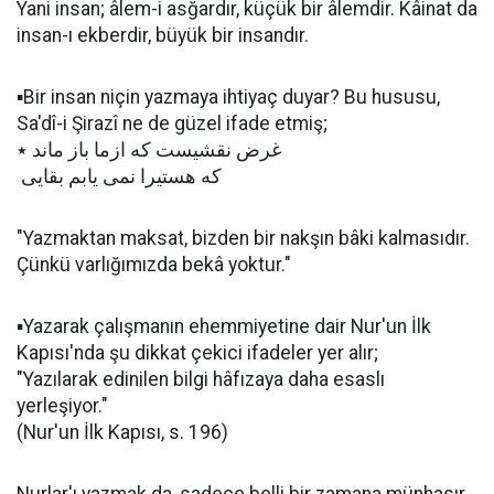
Yani insan; âlem-i asğardır, küçük bir âlemdir. Kâinat da
insan-ı ekberdir, büyük bir insandır.
▪️Bir insan niçin yazmaya ihtiyaç duyar? Bu hususu,
Sa'dî-i Şirazî ne de güzel ifade etmiş;
غرض نقشيست كه ازما باز ماند ٭
كه هستيرا نمى يابم بقايى
"Yazmaktan maksat, bizden bir nakşın bâki kalmasıdır.
Çünkü varlığımızda bekâ yoktur."
▪️Yazarak çalışmanın ehemmiyetine dair Nur'un İlk
Kapısı'nda şu dikkat çekici ifadeler yer alır;
"Yazılarak edinilen bilgi hâfızaya daha esaslı
yerleşiyor."
(Nur'un İlk Kapısı, s. 196)