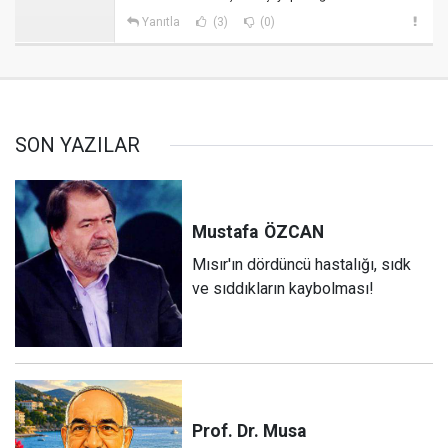
Yanıtla
(3)
(0)
SON YAZILAR
Mustafa
ÖZCAN
Mısır'ın dördüncü hastalığı, sıdk
ve sıddıkların kaybolması!
Prof. Dr. Musa