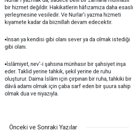
Nurlar'ı yazmak da, sadece belli bir zamana münhasır
bir hizmet değildir. Hakikatlerin hâfızamıza daha esaslı
yerleşmesine vesiledir. Ve Nurlar'ı yazma hizmeti
kıyamete kadar da biiznillah devam edecektir.
▪️İnsan ya kendisi gibi olanı sever ya da olmak istediği
gibi olanı.
▪️İslâmiyet, nev'-i şahsına münhasır bir şahsiyet inşa
eder. Taklid yerine tahkik, şekil yerine de ruhu
oluşturur. Daima İslâm için çırpınan bir ruha, tahkiki bir
dâvâ adamı olmak için çaba sarf eden bir şuura sahip
olmak dua ve niyazıyla.
Önceki ve Sonraki Yazılar