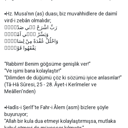
▪️Hz. Musa'nın (as) duası, biz muvahhidlere de daimî
vird-i zebân olmalıdır;
رَبِّ اشْرَحْ لٖي صَدْرٖيۙ
وَيَسِّرْ ل۪ٓي اَمْر۪يۙ
وَاحْلُلْ عُقْدَةً مِنْ لِسَان۪يۙ
يَفْقَهُوا قَوْل۪يۖ
“Rabbim! Benim göğsüme genişlik ver!”
“Ve işimi bana kolaylaştır!”
“Dilimden de düğümü çöz ki sözümü iyice anlasınlar!”
(Tâ-Hâ Sûresi, 25 - 28. Âyet-i Kerîmeler ve
Meâlleri'nden)
▪️Hadîs-i Şerîf'te Fahr-i Âlem (asm) bizlere şöyle
buyuruyor;
"Allah bir kula dua etmeyi kolaylaştırmışsa, mutlaka