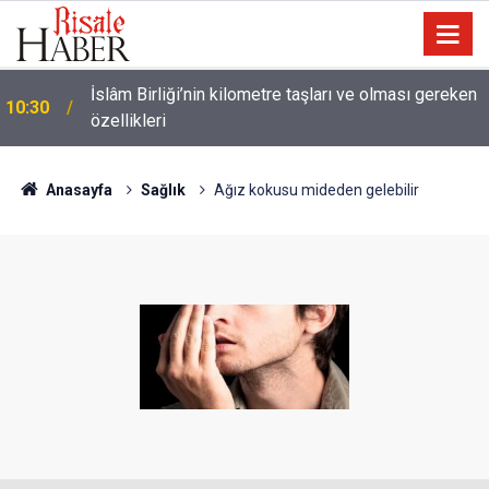
Ünlü futbolcu Dembele: Eşimin yüzünü
09:47
göstermemesi dini bir mesele!
Anasayfa
Sağlık
Ağız kokusu mideden gelebilir