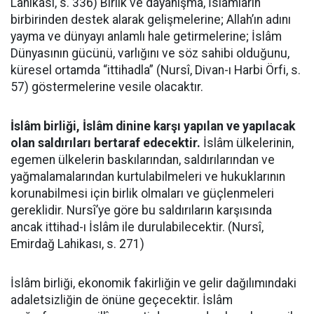
Lâhikası, s. 336) Birlik ve dayanışma, İslâmların
birbirinden destek alarak gelişmelerine; Allah’ın adını
yayma ve dünyayı anlamlı hale getirmelerine; İslâm
Dünyasının gücünü, varlığını ve söz sahibi olduğunu,
küresel ortamda “ittihadla” (Nursî, Divan-ı Harbi Örfi, s.
57) göstermelerine vesile olacaktır.
İslâm birliği, İslâm dinine karşı yapılan ve yapılacak
olan saldırıları bertaraf edecektir.
İslâm ülkelerinin,
egemen ülkelerin baskılarından, saldırılarından ve
yağmalamalarından kurtulabilmeleri ve hukuklarının
korunabilmesi için birlik olmaları ve güçlenmeleri
gereklidir. Nursî’ye göre bu saldırıların karşısında
ancak ittihad-ı İslâm ile durulabilecektir. (Nursî,
Emirdağ Lahikası, s. 271)
İslâm birliği, ekonomik fakirliğin ve gelir dağılımındaki
adaletsizliğin de önüne geçecektir. İslâm