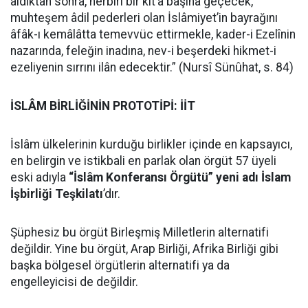
aldıktan sonra, herbiri bir kıt’a başına geçecek,
muhteşem âdil pederleri olan İslâmiyet’in bayrağını
âfâk-ı kemâlâtta temevvüc ettirmekle, kader-i Ezelînin
nazarında, feleğin inadına, nev-i beşerdeki hikmet-i
ezeliyenin sırrını ilân edecektir.” (Nursî Sünûhat, s. 84)
İSLÂM BİRLİĞİNİN PROTOTİPİ: İİT
İslâm ülkelerinin kurduğu birlikler içinde en kapsayıcı,
en belirgin ve istikbali en parlak olan örgüt 57 üyeli
eski adıyla
“İslâm Konferansı Örgütü” yeni adı İslam
İşbirliği Teşkilatı
’dır.
Şüphesiz bu örgüt Birleşmiş Milletlerin alternatifi
değildir. Yine bu örgüt, Arap Birliği, Afrika Birliği gibi
başka bölgesel örgütlerin alternatifi ya da
engelleyicisi de değildir.