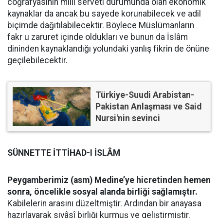
coğrafyasının millî serveti durumunda olan ekonomik
kaynaklar da ancak bu sayede korunabilecek ve adil
biçimde dağıtılabilecektir. Böylece Müslümanların
fakr u zaruret içinde oldukları ve bunun da İslâm
dininden kaynaklandığı yolundaki yanlış fikrin de önüne
geçilebilecektir.
Türkiye-Suudi Arabistan-
Pakistan Anlaşması ve Said
Nursi'nin sevinci
SÜNNETTE İTTİHAD-I İSLÂM
Peygamberimiz (asm) Medine’ye hicretinden hemen
sonra, öncelikle sosyal alanda birliği sağlamıştır.
Kabilelerin arasını düzeltmiştir. Ardından bir anayasa
hazırlayarak siyâsî birliği kurmuş ve geliştirmiştir.