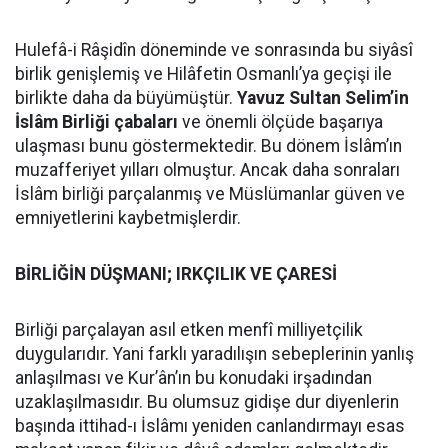
Hulefâ-i Râşidîn döneminde ve sonrasında bu siyâsî
birlik genişlemiş ve Hilâfetin Osmanlı’ya geçişi ile
birlikte daha da büyümüştür.
Yavuz Sultan Selim’in
İslâm Birliği çabaları
ve önemli ölçüde başarıya
ulaşması bunu göstermektedir. Bu dönem İslâm’ın
muzafferiyet yılları olmuştur. Ancak daha sonraları
İslâm birliği parçalanmış ve Müslümanlar güven ve
emniyetlerini kaybetmişlerdir.
BİRLİĞİN DÜŞMANI; IRKÇILIK VE ÇARESİ
Birliği parçalayan asıl etken menfî milliyetçilik
duygularıdır. Yani farklı yaradılışın sebeplerinin yanlış
anlaşılması ve Kur’ân’ın bu konudaki irşadından
uzaklaşılmasıdır. Bu olumsuz gidişe dur diyenlerin
başında ittihad-ı İslâmı yeniden canlandırmayı esas