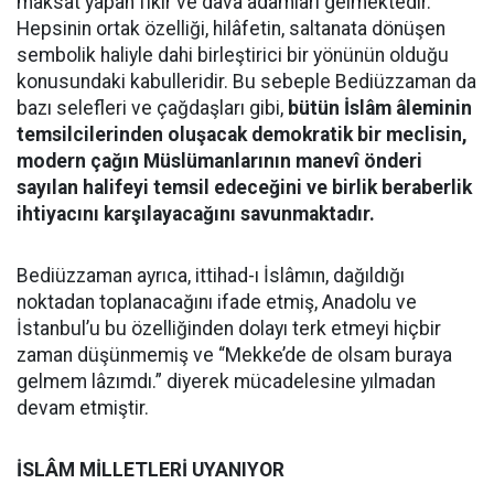
maksat yapan fikir ve dâvâ adamları gelmektedir.
Hepsinin ortak özelliği, hilâfetin, saltanata dönüşen
sembolik haliyle dahi birleştirici bir yönünün olduğu
konusundaki kabulleridir. Bu sebeple Bediüzzaman da
bazı selefleri ve çağdaşları gibi,
bütün İslâm âleminin
temsilcilerinden oluşacak demokratik bir meclisin,
modern çağın Müslümanlarının manevî önderi
sayılan halifeyi temsil edeceğini ve birlik beraberlik
ihtiyacını karşılayacağını savunmaktadır.
Bediüzzaman ayrıca, ittihad-ı İslâmın, dağıldığı
noktadan toplanacağını ifade etmiş, Anadolu ve
İstanbul’u bu özelliğinden dolayı terk etmeyi hiçbir
zaman düşünmemiş ve “Mekke’de de olsam buraya
gelmem lâzımdı.” diyerek mücadelesine yılmadan
devam etmiştir.
İSLÂM MİLLETLERİ UYANIYOR