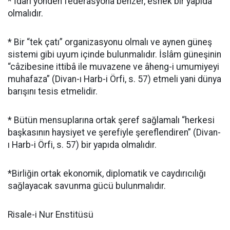
* İdarî yönden federasyona benzer, esnek bir yapıda
olmalıdır.
* Bir “tek çatı” organizasyonu olmalı ve aynen güneş
sistemi gibi uyum içinde bulunmalıdır. İslâm güneşinin
“câzibesine ittibâ ile muvazene ve âheng-i umumiyeyi
muhafaza” (Divan-ı Harb-i Örfi, s. 57) etmeli yani dünya
barışını tesis etmelidir.
* Bütün mensuplarına ortak şeref sağlamalı “herkesi
başkasının haysiyet ve şerefiyle şereflendiren” (Divan-
ı Harb-i Örfi, s. 57) bir yapıda olmalıdır.
*Birliğin ortak ekonomik, diplomatik ve caydırıcılığı
sağlayacak savunma gücü bulunmalıdır.
Risale-i Nur Enstitüsü