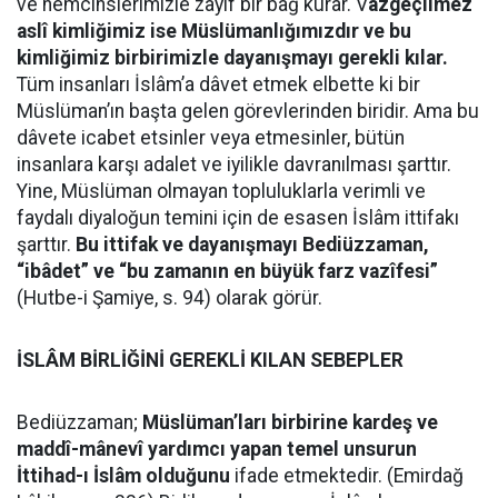
ve hemcinslerimizle zayıf bir bağ kurar. V
azgeçilmez
aslî kimliğimiz ise Müslümanlığımızdır ve bu
kimliğimiz birbirimizle dayanışmayı gerekli kılar.
Tüm insanları İslâm’a dâvet etmek elbette ki bir
Müslüman’ın başta gelen görevlerinden biridir. Ama bu
dâvete icabet etsinler veya etmesinler, bütün
insanlara karşı adalet ve iyilikle davranılması şarttır.
Yine, Müslüman olmayan topluluklarla verimli ve
faydalı diyaloğun temini için de esasen İslâm ittifakı
şarttır.
Bu ittifak ve dayanışmayı Bediüzzaman,
“ibâdet” ve “bu zamanın en büyük farz vazîfesi”
(Hutbe-i Şamiye, s. 94) olarak görür.
İSLÂM BİRLİĞİNİ GEREKLİ KILAN SEBEPLER
Bediüzzaman;
Müslüman’ları birbirine kardeş ve
maddî-mânevî yardımcı yapan temel unsurun
İttihad-ı İslâm olduğunu
ifade etmektedir. (Emirdağ