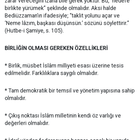
zarar vereceğini izaha bile gerek yoktur. Bu, “hedefe
birlikte yürümek” şeklinde olmalıdır. Aksi halde
Bediüzzaman’ın ifadesiyle; “taklit yolunu açar ve
‘Neme lâzım, başkası düşünsün.’ sözünü söylettirir.”
(Hutbe-i Şamiye, s. 105).
BİRLİĞİN OLMASI GEREKEN ÖZELLİKLERİ
* Birlik, müsbet İslâm milliyeti esası üzerine tesis
edilmelidir. Farklılıklara saygılı olmalıdır.
* Tam demokratik bir temsil ve yönetim yapısına sahip
olmalıdır.
* Çıkış noktası İslâm milletinin kendi öz varlığı ve
değerleri olmalıdır.