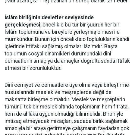
(Münazarat, s. 113) uzanan bir süreç olarak tarif eder.
İslâm birliğinin devletler seviyesinde
gerçekleşmesi
, öncelikle bu tür bir şuurun her bir
İslâm toplumuna ve bireylere yerleşmiş olması ile
mümkündür. Bunun için öncelikle o toplulukların kendi
içlerinde ittifakı sağlamış olmaları lâzımdır. Başta
toplumun sosyal dinamikleri durumundaki dînî
cemaatlerin amaç ya da amaçlar doğrultusunda ittifak
etmesi bir zorunluluktur.
Dînî cemiyet ve cemaatlere üye olma veya birleştirme
hususlarında meslek ve meşreplerde değil de
maksatta birleşme olmalıdır. Meslek ve meşreplerin
tümünü tek bir meslek altında toplamanın hem fıtrata,
hem de ahlâka uygun olmadığı bilinmelidir. Birbiriyle
imtizaç etmeyecek mizaçları, sadece birlik sağlamak
amacıyla bir araya getirmeye çalışmanın faydadan çok