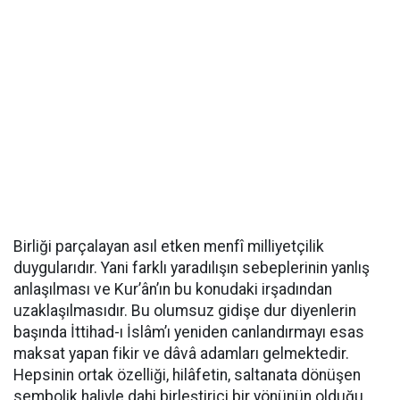
Birliği parçalayan asıl etken menfî milliyetçilik
duygularıdır. Yani farklı yaradılışın sebeplerinin yanlış
anlaşılması ve Kur’ân’ın bu konudaki irşadından
uzaklaşılmasıdır. Bu olumsuz gidişe dur diyenlerin
başında İttihad-ı İslâm’ı yeniden canlandırmayı esas
maksat yapan fikir ve dâvâ adamları gelmektedir.
Hepsinin ortak özelliği, hilâfetin, saltanata dönüşen
sembolik haliyle dahi birleştirici bir yönünün olduğu