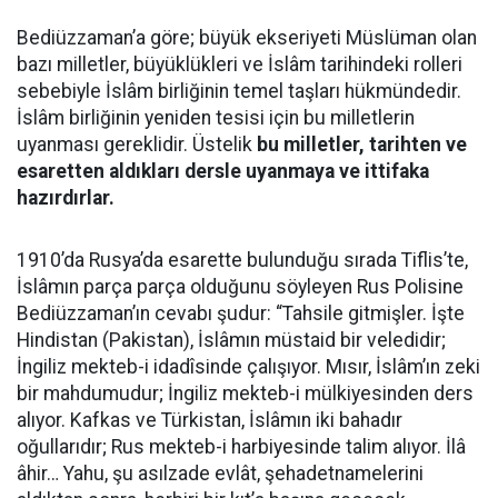
Bediüzzaman’a göre; büyük ekseriyeti Müslüman olan
bazı milletler, büyüklükleri ve İslâm tarihindeki rolleri
sebebiyle İslâm birliğinin temel taşları hükmündedir.
İslâm birliğinin yeniden tesisi için bu milletlerin
uyanması gereklidir. Üstelik
bu milletler, tarihten ve
esaretten aldıkları dersle uyanmaya ve ittifaka
hazırdırlar.
1910’da Rusya’da esarette bulunduğu sırada Tiflis’te,
İslâmın parça parça olduğunu söyleyen Rus Polisine
Bediüzzaman’ın cevabı şudur: “Tahsile gitmişler. İşte
Hindistan (Pakistan), İslâmın müstaid bir veledidir;
İngiliz mekteb-i idadîsinde çalışıyor. Mısır, İslâm’ın zeki
bir mahdumudur; İngiliz mekteb-i mülkiyesinden ders
alıyor. Kafkas ve Türkistan, İslâmın iki bahadır
oğullarıdır; Rus mekteb-i harbiyesinde talim alıyor. İlâ
âhir… Yahu, şu asılzade evlât, şehadetnamelerini