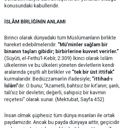
konusundaki kabulleridir.
İSLÂM BİRLİĞİNİN ANLAMI
Birinci olarak dünyadaki tüm Müslümanların birlikte
hareket edebilmeleridir.
“Mü’minler sağlam bir
binanın taşları gibidir; birbirlerine kuvvet verirler.”
(Süyûti, el-Fethü’l-Kebîr, 2:309) İkinci olarak İslâm
ülkelerinin ve bu ülkeleri yöneten devletlerin kendi
aralarında çeşitli alt birlikler ve
“tek bir üst ittifak”
kurmalarıdır. Bediüzzaman’ın ifadesiyle;
“ittihad-ı
İslâm”
dır. O bunu; “Azametli, bahtsız bir kıt’anın; şanlı,
tali’siz bir devletin; değerli, sahipsiz bir kavmin
reçetesi” olarak sunar. (Mektubat, Sayfa 452)
İnsan olmak şüphesiz tüm dünya insanları ile ortak
paydamızdır. Ancak bu payda dünyaya aittir, geçicidir