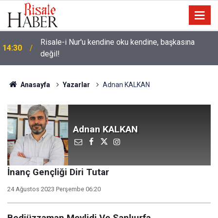
Üniversite adaylarına 'Sosyal medyanın
14:00
yönlendirdiği tercihler kariyeri riske atabilir' uyarısı
Anasayfa
Yazarlar
Adnan KALKAN
Adnan KALKAN
İnanç Gençliği Diri Tutar
24 Ağustos 2023 Perşembe 06:20