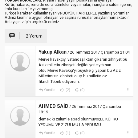
YORUM KURALLARI:
Risale Haber yayın politikasına uymayan;
Küfür, hakaret, rencide edici cümleler veya imalar, inançlara saldırı içeren,
imla kuralları ile yazılmamış,
Türkçe karakter kullanılmayan ve BÜYÜK HARFLERLE yazılmış yorumlar
Adınız kısmına uygun olmayan ve saçma rumuzlar onaylanmamaktadır.
Anlayışınız için teşekkür ederiz.
2 Yorum
Yakup Alkan
/ 26 Temmuz 2017 Çarşamba 21:04
Merve kavakçiyi vatandaşliktan çikaran zihniyet bu
Aziz milletin zihniyeti değildi.yerle yeksan
oldu.Merve Kavakçi'yi buyukelçi yapan bu Aziz
Milletimizin zihniteti olup.bu milletin oz
fikridir.Tebrik ediyorum.
Yanıtla
(2)
(0)
AHMED SAİD
/ 26 Temmuz 2017 Çarşamba
18:19
demek ki zulümle abad olunmuyor,EL KÜFRÜ
YEDUMU VE Z-ZULMU LA YEDUMU
Yanıtla
(1)
(0)