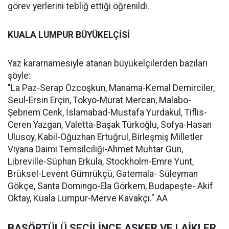
görev yerlerini tebliğ ettiği öğrenildi.
KUALA LUMPUR BÜYÜKELÇİSİ
Yaz kararnamesiyle atanan büyükelçilerden bazıları
şöyle:
"La Paz-Serap Özcoşkun, Manama-Kemal Demirciler,
Seul-Ersin Erçin, Tokyo-Murat Mercan, Malabo-
Şebnem Cenk, İslamabad-Mustafa Yurdakul, Tiflis-
Ceren Yazgan, Valetta-Başak Türkoğlu, Sofya-Hasan
Ulusoy, Kabil-Oğuzhan Ertuğrul, Birleşmiş Milletler
Viyana Daimi Temsilciliği-Ahmet Muhtar Gün,
Libreville-Süphan Erkula, Stockholm-Emre Yunt,
Brüksel-Levent Gümrükçü, Gatemala- Süleyman
Gökçe, Santa Domingo-Ela Görkem, Budapeşte- Akif
Oktay, Kuala Lumpur-Merve Kavakçı." AA
BAŞÖRTÜLÜ SEÇİLİNCE ASKER VE LAİKLER