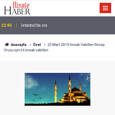
Biyoloji profesörünün parmağının ucunda niçin göz
21:18
yok?
Anasayfa
Özel
25 Mart 2019 İmsak Vakitleri Recep
Orucu için il il imsak vakitleri