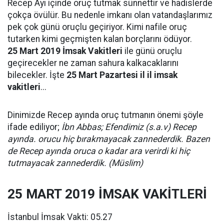
Recep Ayı içinde oruç tutmak sünnettir ve hadislerde
çokça övülür. Bu nedenle imkanı olan vatandaşlarımız
pek çok günü oruçlu geçiriyor. Kimi nafile oruç
tutarken kimi geçmişten kalan borçlarını ödüyor.
25 Mart 2019 İmsak Vakitleri
ile günü oruçlu
geçirecekler ne zaman sahura kalkacaklarını
bilecekler. İşte
25 Mart Pazartesi il il imsak
vakitleri
...
Dinimizde Recep ayında oruç tutmanın önemi şöyle
ifade ediliyor;
İbn Abbas; Efendimiz (s.a.v) Recep
ayında. orucu hiç bırakmayacak zannederdik. Bazen
de Recep ayında oruca o kadar ara verirdi ki hiç
tutmayacak zannederdik. (Müslim)
25 MART 2019 İMSAK VAKİTLERİ
İstanbul İmsak Vakti: 05.27