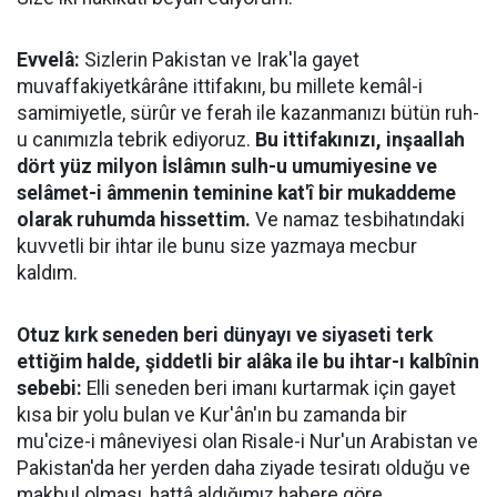
Evvelâ:
Sizlerin Pakistan ve Irak'la gayet
muvaffakiyetkârâne ittifakını, bu millete kemâl-i
samimiyetle, sürûr ve ferah ile kazanmanızı bütün ruh-
u canımızla tebrik ediyoruz.
Bu ittifakınızı, inşaallah
dört yüz milyon İslâmın sulh-u umumiyesine ve
selâmet-i âmmenin teminine kat'î bir mukaddeme
olarak ruhumda hissettim.
Ve namaz tesbihatındaki
kuvvetli bir ihtar ile bunu size yazmaya mecbur
kaldım.
Otuz kırk seneden beri dünyayı ve siyaseti terk
ettiğim halde, şiddetli bir alâka ile bu ihtar-ı kalbînin
sebebi:
Elli seneden beri imanı kurtarmak için gayet
kısa bir yolu bulan ve Kur'ân'ın bu zamanda bir
mu'cize-i mâneviyesi olan Risale-i Nur'un Arabistan ve
Pakistan'da her yerden daha ziyade tesiratı olduğu ve
makbul olması, hattâ aldığımız habere göre,