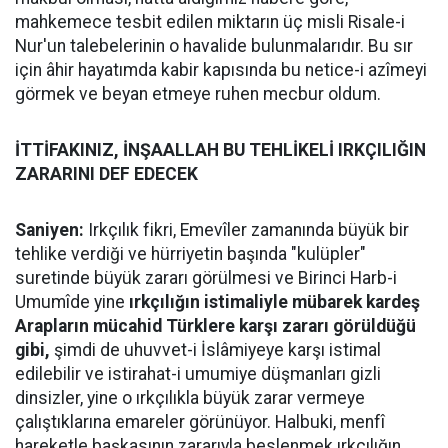
mahkemece tesbit edilen miktarın üç misli Risale-i
Nur'un talebelerinin o havalide bulunmalarıdır. Bu sır
için âhir hayatımda kabir kapısında bu netice-i azîmeyi
görmek ve beyan etmeye ruhen mecbur oldum.
İTTİFAKINIZ, İNŞAALLAH BU TEHLİKELİ IRKÇILIĞIN
ZARARINI DEF EDECEK
Saniyen:
Irkçılık fikri, Emevîler zamanında büyük bir
tehlike verdiği ve hürriyetin başında "kulüpler"
suretinde büyük zararı görülmesi ve Birinci Harb-i
Umumîde yine
ırkçılığın istimaliyle mübarek kardeş
Arapların mücahid Türklere karşı zararı görüldüğü
gibi,
şimdi de uhuvvet-i İslâmiyeye karşı istimal
edilebilir ve istirahat-i umumiye düşmanları gizli
dinsizler, yine o ırkçılıkla büyük zarar vermeye
çalıştıklarına emareler görünüyor. Halbuki, menfî
hareketle başkasının zararıyla beslenmek ırkçılığın