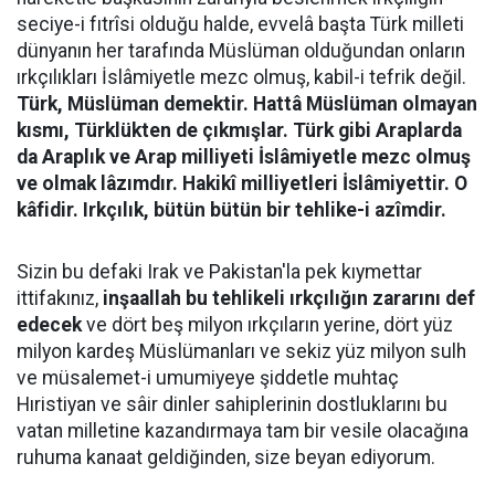
seciye-i fıtrîsi olduğu halde, evvelâ başta Türk milleti
dünyanın her tarafında Müslüman olduğundan onların
ırkçılıkları İslâmiyetle mezc olmuş, kabil-i tefrik değil.
Türk, Müslüman demektir. Hattâ Müslüman olmayan
kısmı, Türklükten de çıkmışlar. Türk gibi Araplarda
da Araplık ve Arap milliyeti İslâmiyetle mezc olmuş
ve olmak lâzımdır. Hakikî milliyetleri İslâmiyettir. O
kâfidir. Irkçılık, bütün bütün bir tehlike-i azîmdir.
Sizin bu defaki Irak ve Pakistan'la pek kıymettar
ittifakınız,
inşaallah bu tehlikeli ırkçılığın zararını def
edecek
ve dört beş milyon ırkçıların yerine, dört yüz
milyon kardeş Müslümanları ve sekiz yüz milyon sulh
ve müsalemet-i umumiyeye şiddetle muhtaç
Hıristiyan ve sâir dinler sahiplerinin dostluklarını bu
vatan milletine kazandırmaya tam bir vesile olacağına
ruhuma kanaat geldiğinden, size beyan ediyorum.