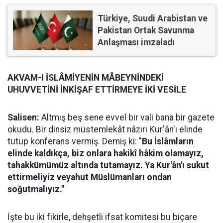
Türkiye, Suudi Arabistan ve
Pakistan Ortak Savunma
Anlaşması imzaladı
AKVAM-I İSLÂMİYENİN MÂBEYNİNDEKİ
UHUVVETİNİ İNKİŞAF ETTİRMEYE İKİ VESİLE
Salisen:
Altmış beş sene evvel bir vali bana bir gazete
okudu. Bir dinsiz müstemlekât nâzırı Kur'ân'ı elinde
tutup konferans vermiş. Demiş ki: "
Bu İslâmların
elinde kaldıkça, biz onlara hakikî hâkim olamayız,
tahakkümümüz altında tutamayız. Ya Kur'ân'ı sukut
ettirmeliyiz veyahut Müslümanları ondan
soğutmalıyız."
İşte bu iki fikirle, dehşetli ifsat komitesi bu biçare