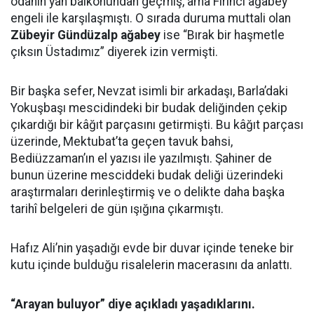
odanın yan balkonundan geçmiş, ama Fırıncı ağabey
engeli ile karşılaşmıştı. O sırada duruma muttali olan
Zübeyir Gündüzalp ağabey
ise “Bırak bir haşmetle
çıksın Üstadımız” diyerek izin vermişti.
Bir başka sefer, Nevzat isimli bir arkadaşı, Barla’daki
Yokuşbaşı mescidindeki bir budak deliğinden çekip
çıkardığı bir kâğıt parçasını getirmişti. Bu kâğıt parçası
üzerinde, Mektubat’ta geçen tavuk bahsi,
Bediüzzaman’ın el yazısı ile yazılmıştı. Şahiner de
bunun üzerine mesciddeki budak deliği üzerindeki
araştırmaları derinleştirmiş ve o delikte daha başka
tarihî belgeleri de gün ışığına çıkarmıştı.
Hafız Ali’nin yaşadığı evde bir duvar içinde teneke bir
kutu içinde bulduğu risalelerin macerasını da anlattı.
“Arayan buluyor” diye açıkladı yaşadıklarını.