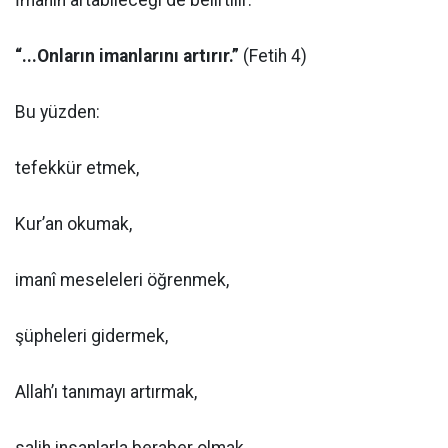
İmanın artabileceği de belirtilir:
“...Onların imanlarını artırır.”
(Fetih 4)
Bu yüzden:
tefekkür etmek,
Kur’an okumak,
imanî meseleleri öğrenmek,
şüpheleri gidermek,
Allah’ı tanımayı artırmak,