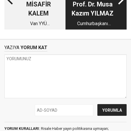
MİSAFİR
Prof. Dr. Musa
KALEM
Kazım YILMAZ
Van YYÜ
Cumhurbaşkanı
Öğrencilerinden
Erdoğan’a Uyarı
"Kur'ânî ve Nebevî Bir
Reçete: Risale-i Nur"
YAZIYA
YORUM KAT
Konferansı
YORUM KURALLARI:
Risale Haber yayın politikasına uymayan;