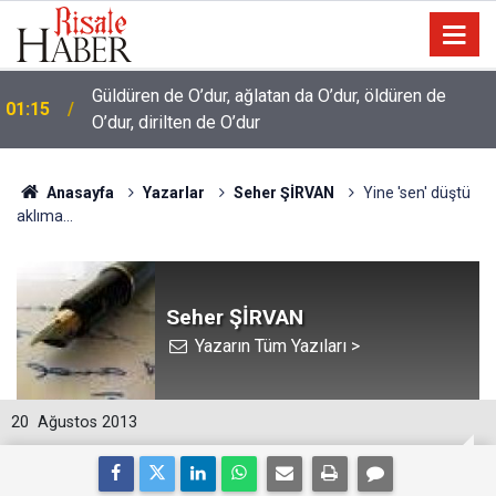
Güldüren de O’dur, ağlatan da O’dur, öldüren de
t
01:15
O’dur, dirilten de O’dur
Anasayfa
Yazarlar
Seher ŞİRVAN
Yine 'sen' düştü
aklıma...
Seher ŞİRVAN
Yazarın Tüm Yazıları >
20
Ağustos 2013