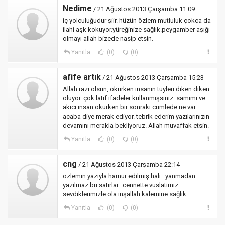
Nedime
/ 21 Ağustos 2013 Çarşamba 11:09
iç yolculuğudur şiir. hüzün özlem mutluluk çokca da
ilahi aşk kokuyor.yüreğinize sağlık.peygamber aşığı
olmayı allah bizede nasip etsin.
Yanıtla
(0)
(0)
afife artık
/ 21 Ağustos 2013 Çarşamba 15:23
Allah razı olsun, okurken insanın tüyleri diken diken
oluyor. çok latif ifadeler kullanmışsınız. samimi ve
akıcı insan okurken bir sonraki cümlede ne var
acaba diye merak ediyor. tebrik ederim yazılarınızın
devamını merakla bekliyoruz. Allah muvaffak etsin.
Yanıtla
(0)
(0)
cng
/ 21 Ağustos 2013 Çarşamba 22:14
özlemin yazıyla hamur edilmiş hali.. yanmadan
yazılmaz bu satırlar.. cennette vuslatımız
sevdiklerimizle ola inşallah kalemine sağlık..
Yanıtla
(0)
(0)