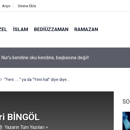
Arşiv
Sitene Ekle
ZEL
İSLAM
BEDIÜZZAMAN
RAMAZAN
i Nur'u kendine oku kendine, başkasına değil!
te adaylarına 'Sosyal medyanın yönlendirdiği tercihler kariyeri ri
 uyarısı
“Yeni ......” ya da “Yeni hal” diye diye...
SO
ri BİNGÖL
Yazarın Tüm Yazıları >