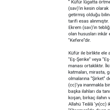
" Küfür lûgatta ört
(sav)'in kesin olara
getirmiş olduğu bilin
tarifi esas alınmıştı
Ekrem (sav)'in tebliğ
olan hususları inkâr 
"Kefere"dir.
Küfür ile birlikte ele
"Eş-Şerike" veya "Eş-
manası ortaklıktır. İ
katmaları, mirasta, g
olmalarına "Şirket" de
(cc)'ya inanmakla bir
başka ilahları da tan
koşan, birkaç ilahın 
Allahü Teâlâ 'yı(cc) 