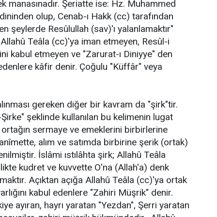
mek manasınadır. Şeriatte ise: Hz. Muhammed
k dininden olup, Cenab-ı Hakk (cc) tarafından
en şeylerde Resûlullah (sav)'ı yalanlamaktır"
r. Allahû Teâla (cc)'ya iman etmeyen, Resûl-i
ini kabul etmeyen ve "Zarurat-ı Diniyye" den
edenlere kâfir denir. Çoğulu "Küffâr" veya
 alınması gereken diğer bir kavram da "şirk"tir.
Şirke" şeklinde kullanılan bu kelimenin lugat
ki ortağın sermaye ve emeklerini birbirlerine
anîmette, alım ve satımda birbirine şerik (ortak)
nilmiştir. İslâmi ıstılâhta şirk; Allahû Teâla
likte kudret ve kuvvette O'na (Allah'a) denk
ımaktır. Açıktan açığa Allahû Teâla (cc)'ya ortak
varlığını kabul edenlere "Zahiri Müşrik" denir.
ikiye ayıran, hayrı yaratan "Yezdan", Şerri yaratan