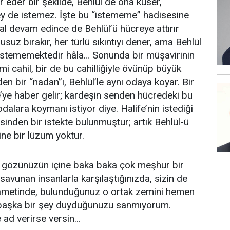
 eder bir şekilde, Behlül de ona küser,
ey de istemez. İşte bu “istememe” hadisesine
l devam edince de Behlül’ü hücreye attırır
usuz bırakır, her türlü sıkıntıyı dener, ama Behlül
 istememektedir hâla… Sonunda bir müşavirinin
 mi cahil, bir de bu cahilliğiyle övünüp büyük
den bir “nadan”ı, Behlül’le aynı odaya koyar. Bir
’ye haber gelir; kardeşin senden hücredeki bu
dalara koymanı istiyor diye. Halife’nin istediği
sinden bir istekte bulunmuştur; artık Behlül-ü
ne bir lüzum yoktur.
 gözünüzün içine baka baka çok meşhur bir
 savunan insanlarla karşılaştığınızda, sizin de
ikametinde, bulunduğunuz o ortak zemini hemen
 başka bir şey duyduğunuzu sanmıyorum.
ad verirse versin...