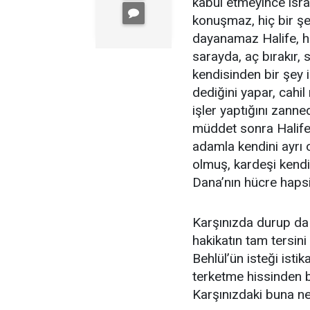
kabul etmeyince ısrar
konuşmaz, hiç bir ş
dayanamaz Halife, ha
sarayda, aç bırakır, s
kendisinden bir şey
dediğini yapar, cahil
işler yaptığını zanne
müddet sonra Halife
adamla kendini ayrı o
olmuş, kardeşi kendi
Dana’nın hücre hapsi
Karşınızda durup da
hakikatın tam tersini
Behlül’ün isteği ist
terketme hissinden
Karşınızdaki buna ne 