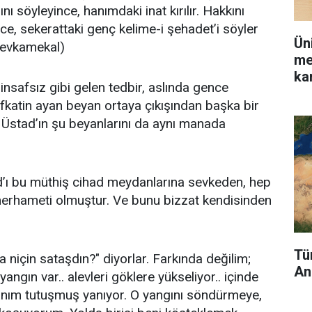
nı söyleyince, hanımdaki inat kırılır. Hakkını
ince, sekerattaki genç kelime-i şehadet’i söyler
Ün
.(evkamekal)
me
kar
) insafsız gibi gelen tedbir, aslında gence
fkatin ayan beyan ortaya çıkışından başka bir
e Üstad’ın şu beyanlarını da aynı manada
d’ı bu müthiş cihad meydanlarına sevkeden, hep
merhameti olmuştur. Ve bunu bizzat kendisinden
Tü
 niçin sataşdın?" diyorlar. Farkında değilim;
An
angın var.. alevleri göklere yükseliyor.. içinde
manım tutuşmuş yanıyor. O yangını söndürmeye,