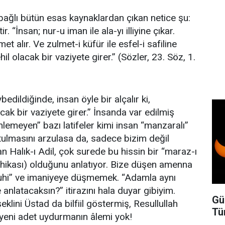
 bağlı bütün esas kaynaklardan çıkan netice şu:
. “İnsan; nur-u iman ile ala-yı illiyine çıkar.
met alır. Ve zulmet-i küfür ile esfel-i safiline
l olacak bir vaziyete girer.” (Sözler, 23. Söz, 1.
dildiğinde, insan öyle bir alçalır ki,
ak bir vaziyete girer.” İnsanda var edilmiş
inlemeyen” bazı latifeler kimi insan “manzaralı”
rtulmasını arzulasa da, sadece bizim değil
n Halık-ı Adil, çok surede bu hissin bir “maraz-ı
hikası) olduğunu anlatıyor. Bize düşen amenna
uhi” ve imaniyeye düşmemek. “Adamla aynı
nlatacaksın?” itirazını hala duyar gibiyim.
Gü
eklini Üstad da bilfiil göstermiş, Resullullah
Tü
e yeni adet uydurmanın âlemi yok!