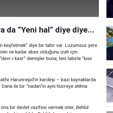
 ya da “Yeni hal” diye diye...
n keşfetmek” diye bir tabir var. Lüzumsuz yere
nin ne kadar abes olduğunu izah için
“devr-i kasr” demişler buna; teni tabirle “kısır
Halife Harunreşid’in kardeşi – bazı kaynaklarda
 Dana ile bir “nadan”ın aynı hücreye atılma
e ona bir devlet vazifesi vermek ister, Behlül