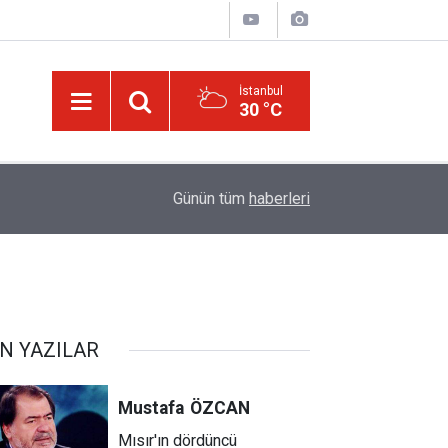
İstanbul
30 °C
11:02
Türkiye-Suudi Arabistan-Pakistan Anlaşması ve 
Günün tüm
haberleri
ske
N YAZILAR
Mustafa
ÖZCAN
Mısır'ın dördüncü