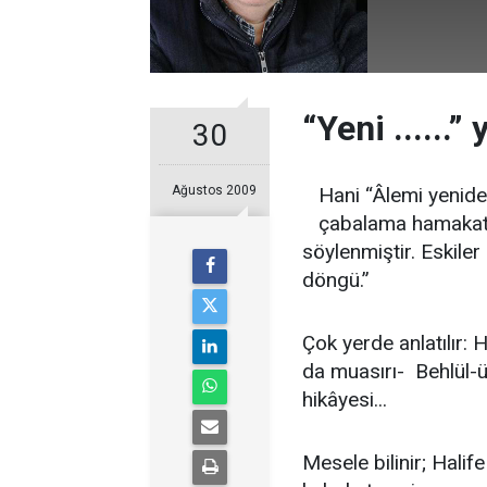
“Yeni ......”
30
Ağustos 2009
Hani “Âlemi yenide
çabalama hamakati
söylenmiştir. Eskiler 
döngü.”
Çok yerde anlatılır: 
da muasırı- Behlül-ü
hikâyesi...
Mesele bilinir; Halif