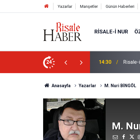
Yazarlar
Manşetler
Günün Haberleri
RISALE-I NUR
Ö
24
14:30
Risale-
Üniversi
14:00
atabilir'
Anasayfa
Yazarlar
M. Nuri BİNGÖL
M. Nu