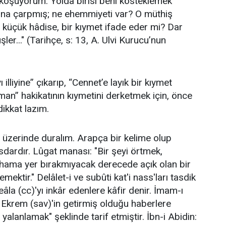
koşuyorum. Yolda birisi beni kösteklemek
ona çarpmış; ne ehemmiyeti var? O müthiş
 küçük hâdise, bir kıymet ifade eder mi? Dar
ler..." (Tarihçe, s: 13, A. Ulvi Kurucu’nun
ı illiyine” çıkarıp, “Cennet’e layık bir kıymet
iman” hakikatının kıymetini derketmek için, önce
ikkat lazım.
 üzerinde duralım. Arapça bir kelime olup
sdardır. Lûgat manası: "Bir şeyi örtmek,
tifhama yer bırakmıyacak derecede açık olan bir
lemektir." Delâlet-i ve subûti kat'i nass'ları tasdik
la (cc)'yı inkâr edenlere kâfir denir. İmam-ı
i Ekrem (sav)'in getirmiş olduğu haberlere
alanlamak" şeklinde tarif etmiştir. İbn-i Abidin: