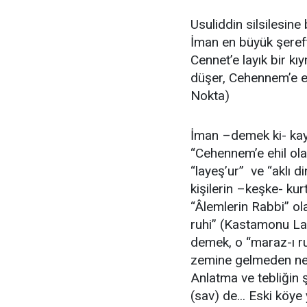
Usuliddin silsilesine
İman en büyük şereftir
Cennet’e layık bir kıy
düşer, Cehennem’e ehi
Nokta)
İman –demek ki- kaybe
“Cehennem’e ehil olac
“layeş’ur” ve “aklı d
kişilerin –keşke- ku
“Âlemlerin Rabbi” ola
ruhi” (Kastamonu La
demek, o “maraz-ı r
zemine gelmeden ne a
Anlatma ve tebliğin ş
(sav) de... Eski köy