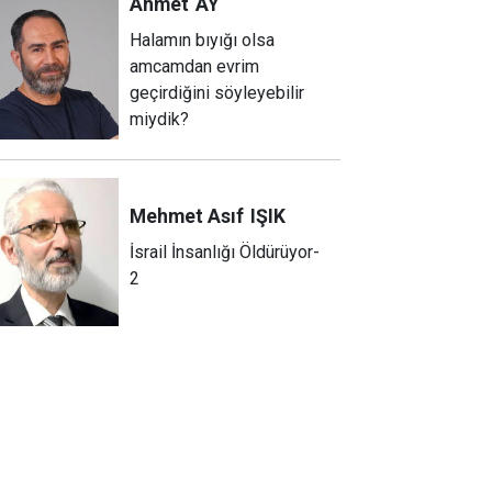
Ahmet
AY
Halamın bıyığı olsa
amcamdan evrim
geçirdiğini söyleyebilir
miydik?
Mehmet Asıf
IŞIK
İsrail İnsanlığı Öldürüyor-
2