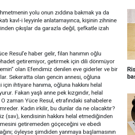
 fehmetmenin yolu onun zıddına bakmak ya da
katı kavl-i leyyinle anlatamayınca, kişinin zihnine
nden çıkışlar da garazla değil, şefkatle izah
e Resul’e haber gelir, filan hanımın oğlu
ehadet getiremiyor, getirmek için dili dönmüyor
Ri
lemin” olan Efendimiz denilen eve giderler ve bir
ba
arlar. Sekeratta olan gencin annesi, oğluna
i için ihtiyare hanıma, oğluna hakkını helal
rur. Fakan yaşlı anne pek kızgındır, helal
. O zaman Yüce Resul, etrafındaki sahabelere
reder. Kadın irkilir, bu dunlar da ne olacaktır?
(sav), kendisinin hakkını helal etmediğinden
imesini getiremeden göçeceğini ve ebedi
ağını; öyleyse şimdiden yanmaya başlamasının