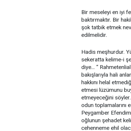
Bir meseleyi en iyi
baktırmaktır. Bir haki
şok tatbik etmek nevi
edilmelidir.
Hadis meşhurdur. Yüc
sekeratta kelime-i ş
diye... “ Rahmetenlia
bakışlarıyla hali anl
hakkını helal etmediğ
etmesi lüzümunu buyu
etmeyeceğini söyler
odun toplamalarını em
Peygamber Efendimiz 
oğlunun şehadet kel
cehenneme ehil olac