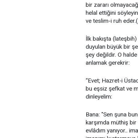
bir zararı olmayacağı
helal ettiğini söyley
ve teslim-i ruh eder
İlk bakışta (lateşbih
duyulan büyük bir şe
şey değildir. O hald
anlamak gerekrir:
“Evet; Hazret-i Üsta
bu eşsiz şefkat ve 
dinleyelim:
Bana: "Sen şuna buna
karşımda müthiş bir y
evlâdım yanıyor.. i