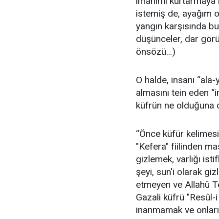
imanımı kurtarmaya 
istemiş de, ayağım 
yangın karşısında bu
düşünceler, dar görüş
önsözü...)
O halde, insanı “ala-y
almasını tein eden “
küfrün ne olduğuna d
“Önce küfür kelimesi
"Kefera" fiilinden ma
gizlemek, varlığı is
şeyi, sun'i olarak giz
etmeyen ve Allahû Teâ
Gazali küfrü "Resûl-
inanmamak ve onları y