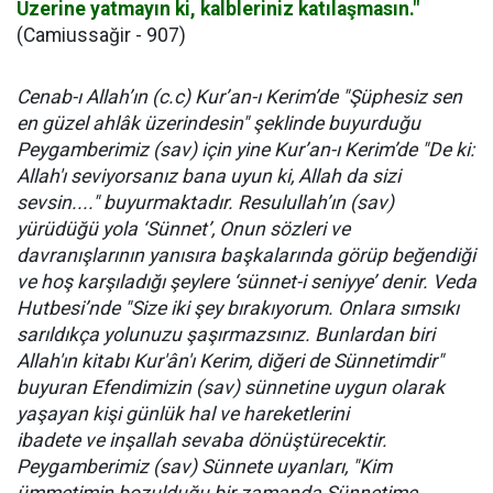
Üzerine yatmayın ki, kalbleriniz katılaşmasın."
(Camiussağir - 907)
Cenab-ı Allah’ın (c.c) Kur’an-ı Kerim’de "Şüphesiz sen
en güzel ahlâk üzerindesin" şeklinde buyurduğu
Peygamberimiz (sav) için yine Kur’an-ı Kerim’de "De ki:
Allah'ı seviyorsanız bana uyun ki, Allah da sizi
sevsin...." buyurmaktadır. Resulullah’ın (sav)
yürüdüğü yola ‘Sünnet’, Onun sözleri ve
davranışlarının yanısıra başkalarında görüp beğendiği
ve hoş karşıladığı şeylere ‘sünnet-i seniyye’ denir. Veda
Hutbesi’nde "Size iki şey bırakıyorum. Onlara sımsıkı
sarıldıkça yolunuzu şaşırmazsınız. Bunlardan biri
Allah'ın kitabı Kur'ân'ı Kerim, diğeri de Sünnetimdir"
buyuran Efendimizin (sav) sünnetine uygun olarak
yaşayan kişi günlük hal ve hareketlerini
ibadete ve inşallah sevaba dönüştürecektir.
Peygamberimiz (sav) Sünnete uyanları, "Kim