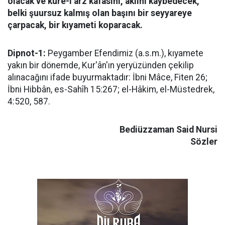
olacak ve küre-i arz kafasını, aklını kaybedecek,
belki şuursuz kalmış olan başını bir seyyareye
çarpacak, bir kıyameti koparacak.
Dipnot-1:
Peygamber Efendimiz (a.s.m.), kıyamete
yakın bir dönemde, Kur'ân'ın yeryüzünden çekilip
alınacağını ifade buyurmaktadır: İbni Mâce, Fiten 26;
İbni Hibbân, es-Sahîh 15:267; el-Hâkim, el-Müstedrek,
4:520, 587.
Bediüzzaman Said Nursi
Sözler