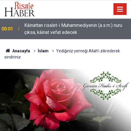
Kâinattan risalet-i Muhammediyenin (a.s.m.) nuru
00:01
çıksa, kâinat vefat edecek
Sarıkamış ormanları rengarenk kelebeklere ev
22:35
sahipliği yapıyor
Anasayfa
İslam
Yediğiniz yemeği Allah'ı zikrederek
sindiriniz