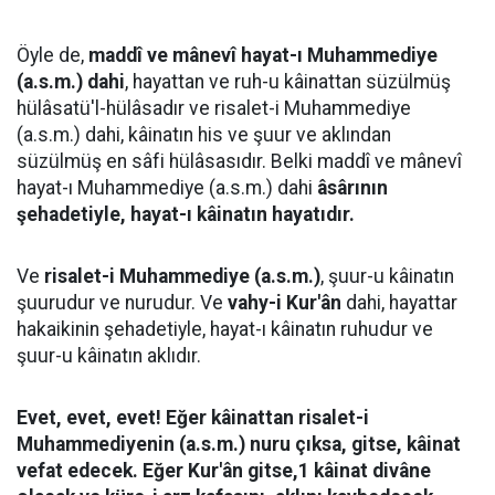
Öyle de,
maddî ve mânevî hayat-ı Muhammediye
(a.s.m.) dahi
, hayattan ve ruh-u kâinattan süzülmüş
hülâsatü'l-hülâsadır ve risalet-i Muhammediye
(a.s.m.) dahi, kâinatın his ve şuur ve aklından
süzülmüş en sâfi hülâsasıdır. Belki maddî ve mânevî
hayat-ı Muhammediye (a.s.m.) dahi
âsârının
şehadetiyle, hayat-ı kâinatın hayatıdır.
Ve
risalet-i Muhammediye (a.s.m.)
, şuur-u kâinatın
şuurudur ve nurudur. Ve
vahy-i Kur'ân
dahi, hayattar
hakaikinin şehadetiyle, hayat-ı kâinatın ruhudur ve
şuur-u kâinatın aklıdır.
Evet, evet, evet! Eğer kâinattan risalet-i
Muhammediyenin (a.s.m.) nuru çıksa, gitse, kâinat
vefat edecek. Eğer Kur'ân gitse,1 kâinat divâne