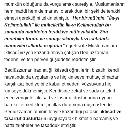
mümkün olduğunu da vurgulamak suretiyle, Müslümanların
hem maddi hem de manevi olarak dual bir şekilde terakki
etmesi gerektiğini telkin etmiştir.
“Her bir mü’min, “İla-yı
Kelimetullah” ile mükelleftir. İla-yı Kelimetullah bu
zamanda maddeten terakkiye mütevakkıftır. Zira
ecnebiler fünun ve sanayi silahıyla bizi istibdad-ı
manevileri altında eziyorlar”
öğretisi ile Müslümanlara
iktisadî vizyon kazandırmaya çalışan Bediüzzaman,
tedenni ve ten perverliği şiddetle reddetmiştir.
Bediüzzaman irad ettiği iktisadî öğretilerini bizatihi kendi
hayatında da uygulamış ve hiç kimseye muhtaç olmadan;
karşılıksız hediye bile kabul etmeden, yüzsuyunu hiç
kimseye dökmemiştir. Kendisine zekât ve sadaka teklif
eden zenginler, iktisad ve tasarruf düsturlarına uygun
hareket etmedikleri için iflas durumuna düşmüşler de
Bediüzzaman alnının teriyle kazandığı parasını
iktisad ve
tasarruf düsturlarını
uygulayarak hikmetle harcamış ve
hatta talebelerine tasadduk etmiştir.