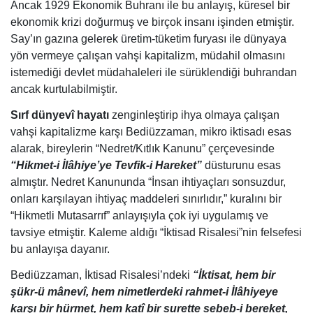
Ancak 1929 Ekonomik Buhranı ile bu anlayış, küresel bir
ekonomik krizi doğurmuş ve birçok insanı işinden etmiştir.
Say’ın gazına gelerek üretim-tüketim furyası ile dünyaya
yön vermeye çalışan vahşi kapitalizm, müdahil olmasını
istemediği devlet müdahaleleri ile sürüklendiği buhrandan
ancak kurtulabilmiştir.
Sırf dünyevî hayatı
zenginleştirip ihya olmaya çalışan
vahşi kapitalizme karşı Bediüzzaman, mikro iktisadı esas
alarak, bireylerin “Nedret/Kıtlık Kanunu” çerçevesinde
“Hikmet-i İlâhiye’ye Tevfik-i Hareket”
düsturunu esas
almıştır. Nedret Kanununda “İnsan ihtiyaçları sonsuzdur,
onları karşılayan ihtiyaç maddeleri sınırlıdır,” kuralını bir
“Hikmetli Mutasarrıf” anlayışıyla çok iyi uygulamış ve
tavsiye etmiştir. Kaleme aldığı “İktisad Risalesi”nin felsefesi
bu anlayışa dayanır.
Bediüzzaman, İktisad Risalesi’ndeki
“İktisat, hem bir
şükr-ü mânevî, hem nimetlerdeki rahmet-i İlâhiyeye
karşı bir hürmet, hem katî bir surette sebeb-i bereket,