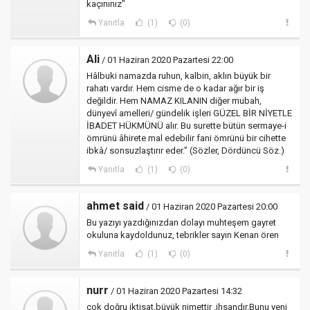
kaçınınız"
Yanıtla
(1)
(0)
Ali
/ 01 Haziran 2020 Pazartesi 22:00
Hâlbuki namazda ruhun, kalbin, aklın büyük bir
rahatı vardır. Hem cisme de o kadar ağır bir iş
değildir. Hem NAMAZ KILANIN diğer mubah,
dünyevî amelleri/ gündelik işleri GÜZEL BİR NİYETLE
İBADET HÜKMÜNÜ alır. Bu surette bütün sermaye-i
ömrünü âhirete mal edebilir fani ömrünü bir cihette
ibkà/ sonsuzlaştırır eder." (Sözler, Dördüncü Söz.)
Yanıtla
(1)
(0)
ahmet said
/ 01 Haziran 2020 Pazartesi 20:00
Bu yazıyı yazdığınızdan dolayı muhteşem gayret
okuluna kaydoldunuz, tebrikler sayın Kenan ören
Yanıtla
(1)
(0)
nurr
/ 01 Haziran 2020 Pazartesi 14:32
çok doğru iktisat,büyük nimettir ,ihsandır.Bunu yeni