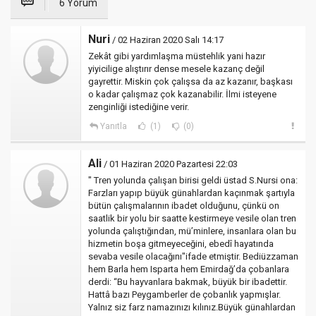
6 Yorum
Nuri
/ 02 Haziran 2020 Salı 14:17
Zekât gibi yardımlaşma müstehlik yani hazır
yiyicilige alıştırır dense mesele kazanç değil
gayrettir. Miskin çok çalışsa da az kazanır, başkası
o kadar çalışmaz çok kazanabilir. İlmi isteyene
zenginliği istediğine verir.
Yanıtla
(1)
(0)
Ali
/ 01 Haziran 2020 Pazartesi 22:03
" Tren yolunda çalışan birisi geldi üstad S.Nursi ona:
Farzları yapıp büyük günahlardan kaçınmak şartıyla
bütün çalışmalarının ibadet olduğunu, çünkü on
saatlik bir yolu bir saatte kestirmeye vesile olan tren
yolunda çalıştığından, mü’minlere, insanlara olan bu
hizmetin boşa gitmeyeceğini, ebedî hayatında
sevaba vesile olacağını"ifade etmiştir. Bediüzzaman
hem Barla hem Isparta hem Emirdağ’da çobanlara
derdi: “Bu hayvanlara bakmak, büyük bir ibadettir.
Hattâ bazı Peygamberler de çobanlık yapmışlar.
Yalnız siz farz namazınızı kılınız.Büyük günahlardan