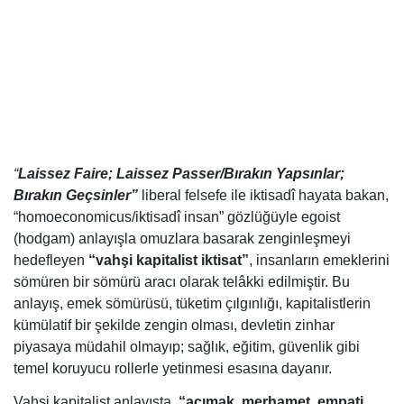
“
Laissez
Faire;
Laissez
Passer/Bırakın Yapsınlar;
Bırakın Geçsinler”
liberal felsefe ile iktisadî hayata bakan,
“homoeconomicus/iktisadî insan” gözlüğüyle egoist
(hodgam) anlayışla omuzlara basarak zenginleşmeyi
hedefleyen
“vahşi kapitalist iktisat”
, insanların emeklerini
sömüren bir sömürü aracı olarak telâkki edilmiştir. Bu
anlayış, emek sömürüsü, tüketim çılgınlığı, kapitalistlerin
kümülatif bir şekilde zengin olması, devletin zinhar
piyasaya müdahil olmayıp; sağlık, eğitim, güvenlik gibi
temel koruyucu rollerle yetinmesi esasına dayanır.
Vahşi kapitalist anlayışta,
“acımak, merhamet, empati,