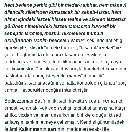
hem bedene perhiz gibi bir medar-ı sıhhat, hem mânevî
dilencilik zilletinden kurtaracak bir sebeb-i izzet, hem
nimet içindeki lezzeti hissetmesine ve zâhiren lezzetsiz
görünen nimetlerdeki lezzeti tatmasına kuvvetli bir
sebeptir. İsraf ise, mezkûr hikmetlere muhalif
olduğundan, vahîm neticeleri vardır”
şeklinde irat ettiği
öğretisiyle, iktisadı “nimete hürmet”, “tasarruf/bereket” ve
şükür bağlamında ele alarak tasarrufu teşvik; israfı
reddetmiş ve manevî dilencilik olan insanlara el açmaya
set koymuştur. Yani iktisad düsturuyla hareket etmeyenlerin
başkalarından borç isteyerek “manevî dilencilik”
bataklığına saplanacağını ve hatta kontrolden çıkınca “borç
sarmalı”na sürükleneceğini ihtar etmiştir.
Bediüzzaman Batı’nın, iktisadi hayatta vicdan, merhamet,
empati ve ahlâkı yok eden vahşi kapitalist anlayışına karşı
ahlâk, vicdan ve iman unsurlarının birlikte olduğu iktisad
anlayışını tahkim etmeye çalışmıştır. Kendisi günümüzdeki
İslâmî Kalkınmanın şartının
, maddeten terakki ile