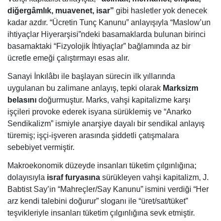
diğergâmlık, muavenet, isar”
gibi hasletler yok denecek
kadar azdır. “Ücretin Tunç Kanunu” anlayışıyla “Maslow’un
ihtiyaçlar Hiyerarşisi”ndeki basamaklarda bulunan birinci
basamaktaki “Fizyolojik İhtiyaçlar” bağlamında az bir
ücretle emeği çalıştırmayı esas alır.
Sanayi İnkılâbı ile başlayan sürecin ilk yıllarında
uygulanan bu zalimane anlayış, tepki olarak
Marksizm
belasını
doğurmuştur. Marks, vahşi kapitalizme karşı
işçileri provoke ederek isyana sürüklemiş ve “Anarko
Sendikalizm” ismiyle anarşiye dayalı bir sendikal anlayış
türemiş; işçi-işveren arasında şiddetli çatışmalara
sebebiyet vermiştir.
Makroekonomik düzeyde insanları tüketim çılgınlığına;
dolayısıyla
israf furyasına
sürükleyen vahşi kapitalizm, J.
Babtist Say’in “Mahreçler/Say Kanunu” ismini verdiği “Her
arz kendi talebini doğurur” sloganı ile “üret/sat/tüket”
teşvikleriyle insanları tüketim çılgınlığına sevk etmiştir.