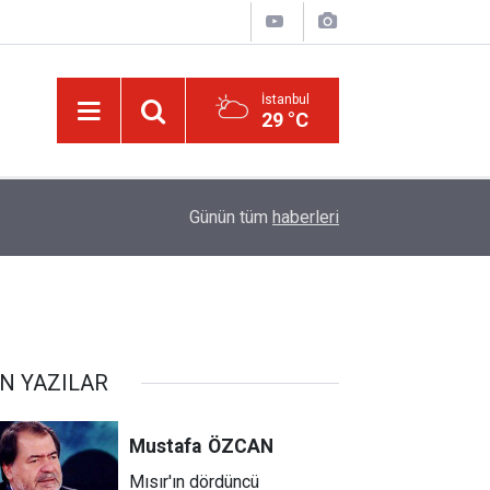
İstanbul
29 °C
14:30
Risale-i Nur'u kendine oku kendine, başkasına d
Günün tüm
haberleri
N YAZILAR
Mustafa
ÖZCAN
Mısır'ın dördüncü