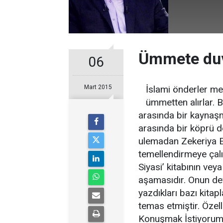
Ümmete duv
06
Mart 2015
İslami önderler meş
ümmetten alırlar. B
arasında bir kaynaş
arasında bir köprü d
ulemadan Zekeriya En
temellendirmeye çal
Siyasi’ kitabının veya
aşamasıdır. Onun de
yazdıkları bazı kita
temas etmiştir. Özell
Konuşmak İstiyorum’