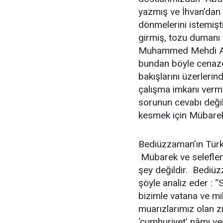
yazmış ve İhvan’dan s
dönmelerini istemişt
girmiş, tozu dumanı 
Muhammed Mehdi Aki
bundan böyle cenaze 
bakışlarını üzerleri
çalışma imkanı verme
sorunun cevabı değil
kesmek için Mübarek r
Bediüzzaman’ın Türkiy
Mübarek ve selefleri
şey değildir. Bediü
şöyle analiz eder : “
bizimle vatana ve mil
muarızlarımız olan zı
‘cumhuriyet’ nâmı ver