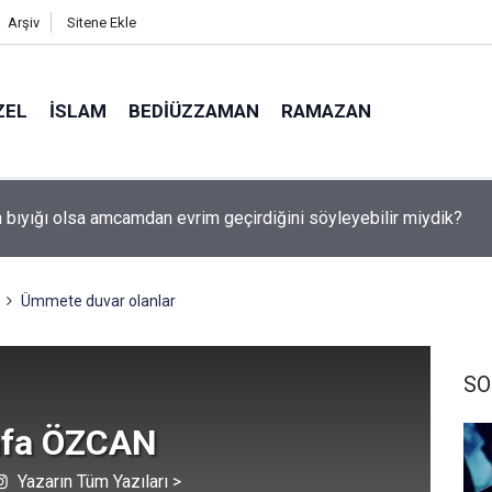
Arşiv
Sitene Ekle
ZEL
İSLAM
BEDIÜZZAMAN
RAMAZAN
utulması 12 Ağustos'ta: Türkiye'den görülecek mi?
Ümmete duvar olanlar
SO
fa ÖZCAN
Yazarın Tüm Yazıları >