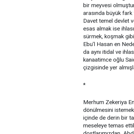
bir meyvesi olmuştur
arasında büyük fark va
Davet temel devlet 
esas almak ise ihlas
sürmek, koşmak gibi o
Ebu’l Hasan en Nede
da aynı itidal ve ihla
kanaatimce oğlu Said
çizgisinde yer almışl
*
Merhum Zekeriya Ensa
dönülmesini istemek
içinde de derin bir
meseleye temas etti
dostlarımızdan Abdus