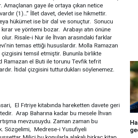
. Amaçlanan gaye ile ortaya çıkan netice
rdır (1)…” İllet davet, devlet ise hikmettir.
veya hükümet ise bir dal ve sonuçtur. Sonucu
ı kırar ve yöntemi bozar. Arabayı atın önüne
lur. Risale-i Nur ile İhvan arasındaki farklar
vi’nin temas ettiği hususlardır. Molla Ramazan
s çizgisini temsil etmiştir. Bununla birlikte
 Ramazan el Buti ile torunu Tevfik tefrit
ardır. İtidal çizgisini tutturdukları söylenemez.
ri, El Fıtriye kitabında hareketten davete geri
tedir. Arap Baharına kadar bu mesele İhvan
 tartışma mevzusuydu. Zaman zaman bu
Ha
k. Sözgelimi, Medrese-i Yusufiyeli
ge
settar Milici bu konularla alakalı birkaç kitap