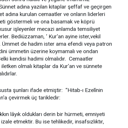
 Sünnet adına yazılan kitaplar şeffaf ve geçirgen
t adına kurulan cemaatler ve onların liderleri
eti göstermeli ve ona basamak ve köprü
 kusur işleyenler mecazi anlamda temsiliyet
ler. Bediüzzaman, ‘ Kur'an ayine ister,vekil
. Ümmet de hadim ister ama efendi veya patron
dini ümmetin üzerine koymamalı ve ondan
elki kendisi hadimi olmalıdır. Cemaatler
letken olmalı kitaplar da Kur’an ve sünnete
ıdırlar.
ta şunları ifade etmiştir: “Hitab-ı Ezelînin
n'a çevirmek üç tarikledir:
kkın lâyık oldukları derin bir hürmeti, emniyeti
 izale etmektir. Bu ise tehlikedir, insafsızlıktır,