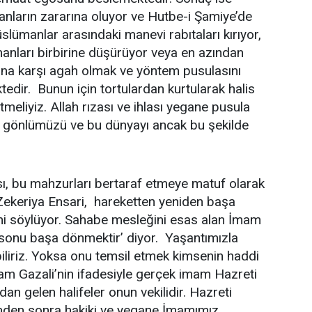
ların zararına oluyor ve Hutbe-i Şamiye’de
üslümanlar arasındaki manevi rabıtaları kırıyor,
anları birbirine düşürüyor veya en azından
una karşı agah olmak ve yöntem pusulasını
dir. Bunun için tortulardan kurtularak halis
meliyiz. Allah rızası ve ihlası yegane pusula
 gönlümüzü ve bu dünyayı ancak bu şekilde
ı, bu mahzurları bertaraf etmeye matuf olarak
Zekeriya Ensari, hareketten yeniden başa
i söylüyor. Sahabe mesleğini esas alan İmam
 sonu başa dönmektir’ diyor. Yaşantımızla
biliriz. Yoksa onu temsil etmek kimsenin haddi
mam Gazali’nin ifadesiyle gerçek imam Hazreti
n gelen halifeler onun vekilidir. Hazreti
inden sonra hakiki ve yegane İmamımız