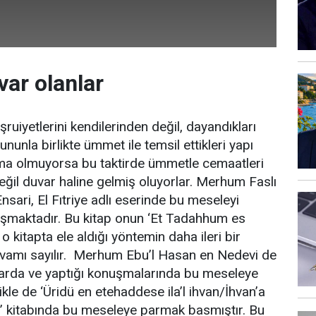
ar olanlar
ruiyetlerini kendilerinden değil, dayandıkları
ununla birlikte ümmet ile temsil ettikleri yapı
ma olmuyorsa bu taktirde ümmetle cemaatleri
eğil duvar haline gelmiş oluyorlar. Merhum Faslı
sari, El Fıtriye adlı eserinde bu meseleyi
ışmaktadır. Bu kitap onun ‘Et Tadahhum es
 o kitapta ele aldığı yöntemin daha ileri bir
vamı sayılır. Merhum Ebu’l Hasan en Nedevi de
plarda ve yaptığı konuşmalarında bu meseleye
ikle de ‘Üridü en etehaddese ila’l ihvan/İhvan’a
 kitabında bu meseleye parmak basmıştır. Bu