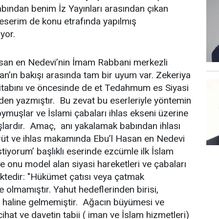
abından benim İz Yayınları arasından çıkan
ı eserim de konu etrafında yapılmış
şuyor.
san en Nedevi’nin İmam Rabbani merkezli
n’ın bakışı arasında tam bir uyum var. Zekeriya
 kitabını ve öncesinde de et Tedahmum es Siyasi
eden yazmıştır. Bu zevat bu eserleriyle yöntemin
muşlar ve İslami çabaları ihlas ekseni üzerine
lardır. Amaç, anı yakalamak babından ihlası
rüt ve ihlas makamında Ebu’l Hasan en Nedevi
tiyorum’ başlıklı eserinde ezcümle ilk İslam
e onu model alan siyasi hareketleri ve çabaları
ktedir: "Hükümet çatısı veya çatmak
e olmamıştır. Yahut hedeflerinden birisi,
a haline gelmemiştir. Ağacın büyümesi ve
hat ve davetin tabii ( iman ve İslam hizmetleri)