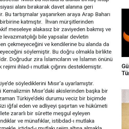
iyasi alanı bırakarak davet alanına geri
ir. Bu tartışmalar yaşanırken araya Arap Baharı
birbirine katmıştır. İhvan mürşitlerinden
f meseleye alakasız bir zaviyeden bakmış ve
levazımatçılığı bile yapsalar devletin
nden çekmeyeceğini ve kendilerine bu alanda da
yeceğini söylemiştir. Bu doğru olmakla birlikte
dir. Doğrudur zira İslamcıların ve İslamın önünü
Gü
ejimi ihlad-ı mutlak çığırını desteklemiştir.
Tü
e’de söylediklerini Mısır’a uyarlamıştır.
 Kemalizmin Mısır’daki akislerinden başka bir
zzaman Türkiye’deki durumu veciz bir biçimde
Sizi iğfal eden ve adliyeyi şaşırtan ve hükûmeti
lete zararlı bir sûrette meşgul eyleyen
ndıklar ve münafıklar, istibdad-ı mutlaka
mekle, irtidad-ı mutlakı rejim altına almakla,