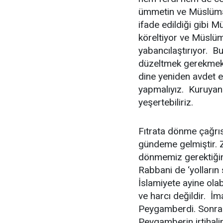
ümmetin ve Müslüman
ifade edildiği gibi M
köreltiyor ve Müslüm
yabancılaştırıyor. B
düzeltmek gerekmekte
dine yeniden avdet et
yapmalıyız. Kuruyan
yeşertebiliriz.
Fıtrata dönme çağrıs
gündeme gelmiştir. 
dönmemiz gerektiğin
Rabbani de ‘yolların
İslamiyete ayine ola
ve harcı değildir. İ
Peygamberdi. Sonrada
Peygamberin irtihal