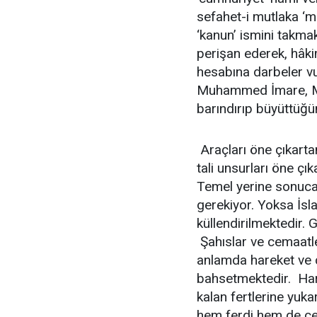
sefahet-i mutlaka ‘me
‘kanun’ ismini takma
perişan ederek, hâki
hesabına darbeler vu
Muhammed İmare, Müba
barındırıp büyüttüğün
Araçları öne çıkarta
tali unsurları öne çı
Temel yerine sonuca
gerekiyor. Yoksa İsl
küllendirilmektedir.
Şahıslar ve cemaatl
anlamda hareket ve
bahsetmektedir. Har
kalan fertlerine yuk
hem ferdi hem de c