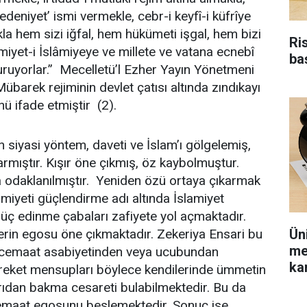
deniyet’ ismi vermekle, cebr-i keyfî-i küfrîye
kla hem sizi iğfal, hem hükümeti işgal, hem bizi
Ri
miyet-i İslâmiyeye ve millete ve vatana ecnebî
ba
ruyorlar.” Mecelletü’l Ezher Yayın Yönetmeni
rek rejiminin devlet çatısı altında zındıkayı
ü ifade etmiştir (2).
n siyasi yöntem, daveti ve İslam’ı gölgelemiş,
karmıştır. Kışır öne çıkmış, öz kaybolmuştur.
 odaklanılmıştır. Yeniden özü ortaya çıkarmak
amiyeti güçlendirme adı altında İslamiyet
 Güç edinme çabaları zafiyete yol açmaktadır.
Ün
erin egosu öne çıkmaktadır. Zekeriya Ensari bu
me
 cemaat asabiyetinden veya ucubundan
kar
eket mensupları böylece kendilerinde ümmetin
arıdan bakma cesareti bulabilmektedir. Bu da
emaat egosunu beslemektedir. Sonuç ise