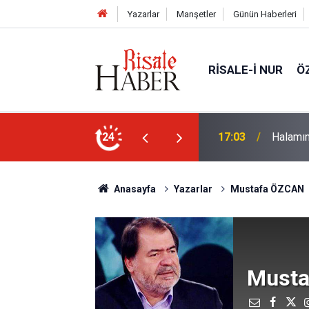
Yazarlar
Manşetler
Günün Haberleri
RISALE-I NUR
Ö
rim geçirdiğini söyleyebilir miydik?
24
16:05
Güneş T
Anasayfa
Yazarlar
Mustafa ÖZCAN
Musta