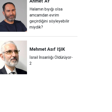
Ahmet
AY
Halamın bıyığı olsa
amcamdan evrim
geçirdiğini söyleyebilir
miydik?
Mehmet Asıf
IŞIK
İsrail İnsanlığı Öldürüyor-
2