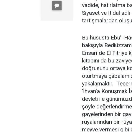
vadide, hatırlatma b
Siyaset ve İtidal adl
tartışmalardan olu
Bu hususta Ebu’l Ha
bakışıyla Bediüzzama
Ensari de El Fıtriye
kitabını da bu zaviy
doğrusunu ortaya koy
oturtmaya çabalamış
yakalamaktır. Tecer
‘İhvan’a Konuşmak İs
devleti ile günümüzd
şöyle değerlendirme
gayelerinden bir gay
rüyalarından bir rüy
meyve vermesi gibi ci