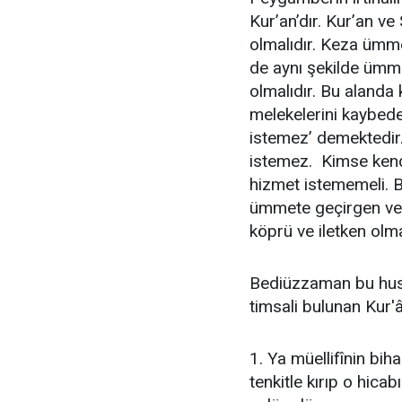
Kur’an’dır. Kur’an ve
olmalıdır. Keza ümme
de aynı şekilde ümm
olmalıdır. Bu alanda
melekelerini kaybeder
istemez’ demektedir
istemez. Kimse ken
hizmet istememeli. B
ümmete geçirgen ve i
köprü ve iletken olmal
Bediüzzaman bu husus
timsali bulunan Kur'â
1. Ya müellifînin biha
tenkitle kırıp o hicabı