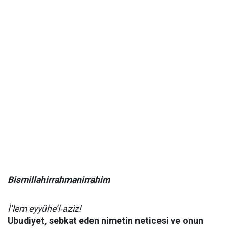
Bismillahirrahmanirrahim
İ’lem eyyühe’l-aziz!
Ubudiyet, sebkat eden nimetin neticesi ve onun