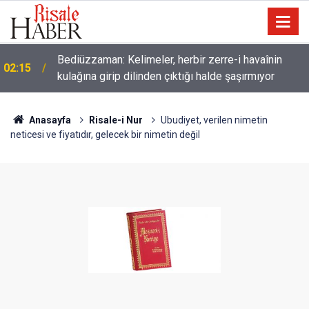
Bediüzzaman: Kelimeler, herbir zerre-i havaînin
02:15
kulağına girip dilinden çıktığı halde şaşırmıyor
Müslümanlardan dilinizi çekin, onlardan biri
01:45
öldüğünde de
Anasayfa
Risale-i Nur
Ubudiyet, verilen nimetin
neticesi ve fiyatıdır, gelecek bir nimetin değil