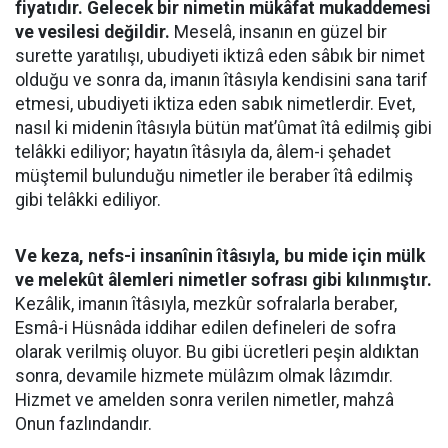
fiyatıdır. Gelecek bir nimetin mükâfat mukaddemesi
ve vesilesi değildir.
Meselâ, insanın en güzel bir
surette yaratılışı, ubudiyeti iktizâ eden sâbık bir nimet
olduğu ve sonra da, imanın îtâsıyla kendisini sana tarif
etmesi, ubudiyeti iktiza eden sabık nimetlerdir. Evet,
nasıl ki midenin îtâsıyla bütün mat’ûmat îtâ edilmiş gibi
telâkki ediliyor; hayatın îtâsıyla da, âlem-i şehadet
müştemil bulunduğu nimetler ile beraber îtâ edilmiş
gibi telâkki ediliyor.
Ve keza, nefs-i insanînin îtâsıyla, bu mide için mülk
ve melekût âlemleri nimetler sofrası gibi kılınmıştır.
Kezâlik, imanın îtâsıyla, mezkûr sofralarla beraber,
Esmâ-i Hüsnâda iddihar edilen defineleri de sofra
olarak verilmiş oluyor. Bu gibi ücretleri peşin aldıktan
sonra, devamile hizmete mülâzım olmak lâzımdır.
Hizmet ve amelden sonra verilen nimetler, mahzâ
Onun fazlındandır.