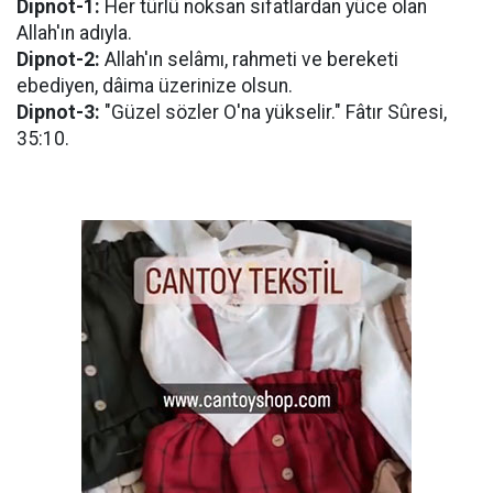
Dipnot-1:
Her türlü noksan sıfatlardan yüce olan
Allah'ın adıyla.
Dipnot-2:
Allah'ın selâmı, rahmeti ve bereketi
ebediyen, dâima üzerinize olsun.
Dipnot-3:
"Güzel sözler O'na yükselir." Fâtır Sûresi,
35:10.