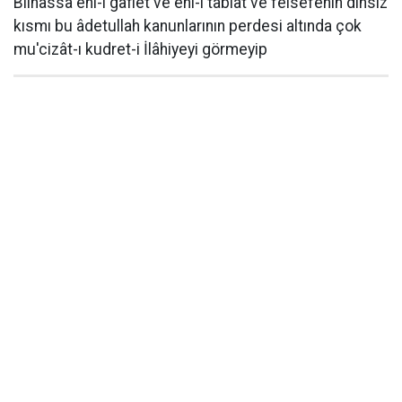
Bilhassa ehl-i gaflet ve ehl-i tabiat ve felsefenin dinsiz
kısmı bu âdetullah kanunlarının perdesi altında çok
mu'cizât-ı kudret-i İlâhiyeyi görmeyip