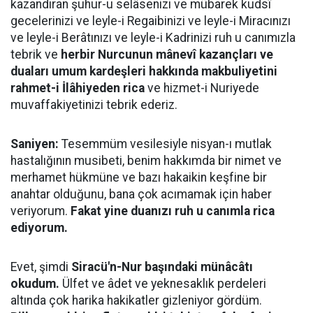
kazandıran şuhur-u selâsenizi ve mübarek kudsî
gecelerinizi ve leyle-i Regaibinizi ve leyle-i Miracınızı
ve leyle-i Berâtınızı ve leyle-i Kadrinizi ruh u canımızla
tebrik ve
herbir Nurcunun mânevî kazançları ve
duaları umum kardeşleri hakkında makbuliyetini
rahmet-i İlâhiyeden rica
ve hizmet-i Nuriyede
muvaffakiyetinizi tebrik ederiz.
Saniyen:
Tesemmüm vesilesiyle nisyan-ı mutlak
hastalığının musibeti, benim hakkımda bir nimet ve
merhamet hükmüne ve bazı hakaikin keşfine bir
anahtar olduğunu, bana çok acımamak için haber
veriyorum.
Fakat yine duanızı ruh u canımla rica
ediyorum.
Evet, şimdi
Siracü'n-Nur başındaki münâcâtı
okudum.
Ülfet ve âdet ve yeknesaklık perdeleri
altında çok harika hakikatler gizleniyor gördüm.