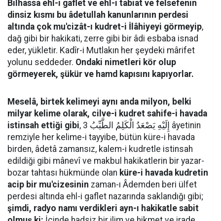
Bilhassa ehl-i gaflet ve ehl-i tabiat ve felsefenin
dinsiz kısmı bu âdetullah kanunlarının perdesi
altında çok mu'cizât-ı kudret-i İlâhiyeyi görmeyip
,
dağ gibi bir hakikati, zerre gibi bir âdi esbaba isnad
eder, yükletir. Kadîr-i Mutlakın her şeydeki mârifet
yolunu seddeder.
Ondaki nimetleri kör olup
görmeyerek, şükür ve hamd kapısını kapıyorlar.
Meselâ, birtek kelimeyi aynı anda milyon, belki
milyar kelime olarak, cilve-i kudret sahife-i havada
istinsah ettiği gibi
, إِلَيْهِ يَصْعَدُ الْكَلِمُ الطَّيِّبُ 3 âyetinin
remziyle her kelime-i tayyibe, bütün küre-i havada
birden, âdetâ zamansız, kalem-i kudretle istinsah
edildiği gibi mânevî ve makbul hakikatlerin bir yazar-
bozar tahtası hükmünde olan
küre-i havada kudretin
acip bir mu'cizesinin
zaman-ı Âdemden beri ülfet
perdesi altında ehl-i gaflet nazarında saklandığı gibi;
şimdi, radyo namı verdikleri ayn-ı hakikatle sabit
olmuş ki:
İçinde hadsiz bir ilim ve hikmet ve irade