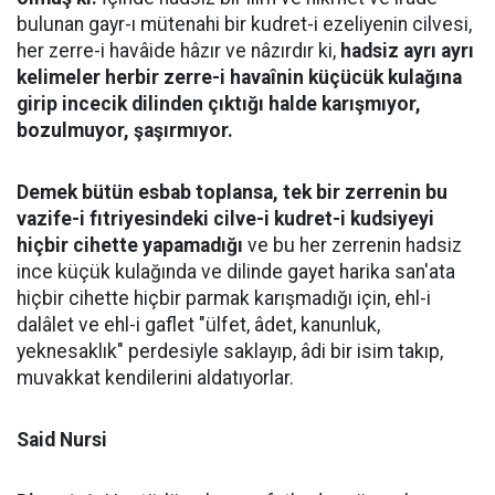
bulunan gayr-ı mütenahi bir kudret-i ezeliyenin cilvesi,
her zerre-i havâide hâzır ve nâzırdır ki,
hadsiz ayrı ayrı
kelimeler herbir zerre-i havaînin küçücük kulağına
girip incecik dilinden çıktığı halde karışmıyor,
bozulmuyor, şaşırmıyor.
Demek bütün esbab toplansa, tek bir zerrenin bu
vazife-i fıtriyesindeki cilve-i kudret-i kudsiyeyi
hiçbir cihette yapamadığı
ve bu her zerrenin hadsiz
ince küçük kulağında ve dilinde gayet harika san'ata
hiçbir cihette hiçbir parmak karışmadığı için, ehl-i
dalâlet ve ehl-i gaflet "ülfet, âdet, kanunluk,
yeknesaklık" perdesiyle saklayıp, âdi bir isim takıp,
muvakkat kendilerini aldatıyorlar.
Said Nursi