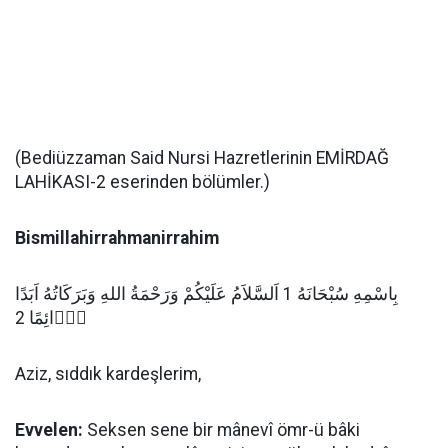
(Bediüzzaman Said Nursi Hazretlerinin EMİRDAĞ
LAHİKASI-2 eserinden bölümler.)
Bismillahirrahmanirrahim
بِاسْمِهِ سُبْحَانَهُ 1 اَلسَّلاَمُ عَلَيْكُمْ وَرَحْمَةُ اللهِ وَبَرَكَاتُهُ اَبَدًا
دَۤائِمًا 2
Aziz, sıddık kardeşlerim,
Evvelen:
Seksen sene bir mânevî ömr-ü bâki