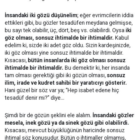
İnsandaki iki gözü düşünelim
; eğer evrimcilerin iddia
ettikleri gibi, bu gözler tesadüfen meydana gelmişse,
bu sayı tek olabilir, üç, dört, beş vs. olabilirdi. Oysa
iki
göz olması, sonsuz ihtimalde bir ihtimaldir.
Kabul
edelim ki, sizde iki adet göz oldu. Sizin kardeşinizde,
iki göz olması yine sonsuz ihtimalde bir ihtimaldir.
Kısacası,
bütün insanlarda iki göz olması sonsuz
ihtimalde bir ihtimaldir.
Bu demektir ki, her insanda
tam olması gerektiği gibi iki gözün olması,
sonsuz
ilim, irade ve kudret sahibi bir yaratıcıyı gösterir.
Hani güzel bir söz var ya; “Hep isabet edene hiç
tesadüf denir mi?” diye...
Şimdi bir de gözün şeklini ele alalım.
İnsandaki gözler
mesela, inek gözü ya da sinek gözü gibi olabilirdi.
Kısacası, mevcut büyüklüğünün haricinde sonsuz
ihtimal söz konusudur. Bütün o ihtimaller olmamış,