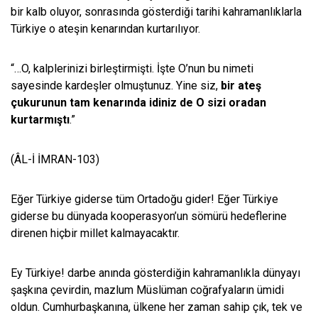
bir kalb oluyor, sonrasında gösterdiği tarihi kahramanlıklarla
Türkiye o ateşin kenarından kurtarılıyor.
“…O, kalplerinizi birleştirmişti. İşte O’nun bu nimeti
sayesinde kardeşler olmuştunuz. Yine siz,
bir ateş
çukurunun tam kenarında idiniz de O sizi oradan
kurtarmıştı
.”
(ÂL-İ İMRAN-103)
Eğer Türkiye giderse tüm Ortadoğu gider! Eğer Türkiye
giderse bu dünyada kooperasyon’un sömürü hedeflerine
direnen hiçbir millet kalmayacaktır.
Ey Türkiye! darbe anında gösterdiğin kahramanlıkla dünyayı
şaşkına çevirdin, mazlum Müslüman coğrafyaların ümidi
oldun. Cumhurbaşkanına, ülkene her zaman sahip çık, tek ve