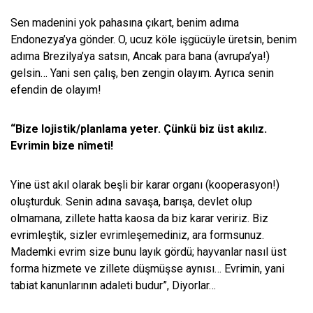
Sen madenini yok pahasına çıkart, benim adıma
Endonezya’ya gönder. O, ucuz köle işgücüyle üretsin, benim
adıma Brezilya’ya satsın, Ancak para bana (avrupa’ya!)
gelsin… Yani sen çalış, ben zengin olayım. Ayrıca senin
efendin de olayım!
“Bize lojistik/planlama yeter. Çünkü biz üst akılız.
Evrimin bize nîmeti!
Yine üst akıl olarak beşli bir karar organı (kooperasyon!)
oluşturduk. Senin adına savaşa, barışa, devlet olup
olmamana, zillete hatta kaosa da biz karar veririz. Biz
evrimleştik, sizler evrimleşemediniz, ara formsunuz.
Mademki evrim size bunu layık gördü; hayvanlar nasıl üst
forma hizmete ve zillete düşmüşse aynısı… Evrimin, yani
tabiat kanunlarının adaleti budur”, Diyorlar…