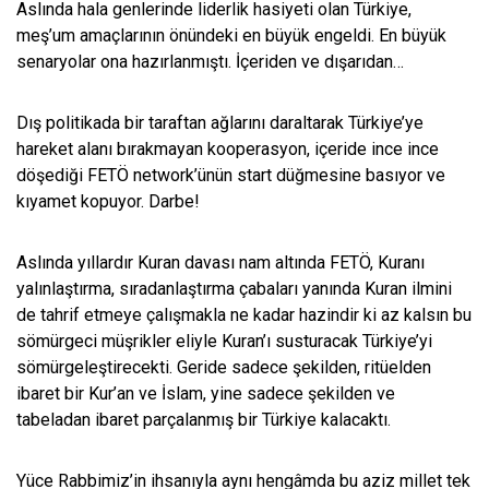
Aslında hala genlerinde liderlik hasiyeti olan Türkiye,
meş’um amaçlarının önündeki en büyük engeldi. En büyük
senaryolar ona hazırlanmıştı. İçeriden ve dışarıdan…
Dış politikada bir taraftan ağlarını daraltarak Türkiye’ye
hareket alanı bırakmayan kooperasyon, içeride ince ince
döşediği FETÖ network’ünün start düğmesine basıyor ve
kıyamet kopuyor. Darbe!
Aslında yıllardır Kuran davası nam altında FETÖ, Kuranı
yalınlaştırma, sıradanlaştırma çabaları yanında Kuran ilmini
de tahrif etmeye çalışmakla ne kadar hazindir ki az kalsın bu
sömürgeci müşrikler eliyle Kuran’ı susturacak Türkiye’yi
sömürgeleştirecekti. Geride sadece şekilden, ritüelden
ibaret bir Kur’an ve İslam, yine sadece şekilden ve
tabeladan ibaret parçalanmış bir Türkiye kalacaktı.
Yüce Rabbimiz’in ihsanıyla aynı hengâmda bu aziz millet tek