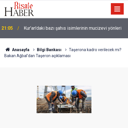
Trump, Amerika'da seçim kazanan Müslüman adaya
20:02
kin kustu
Anasayfa
Bilgi Bankası
Taşerona kadro verilecek mi?
Bakan Ağbal'dan Taşeron açıklaması