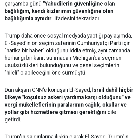
çarşamba günü
"Yahudilerin güvenliğine olan
bağlılığım, kendi kızlarımın güvenliğine olan
bağlılığımla aynıdır"
ifadesini tekrarladı.
Trump daha önce sosyal medyada yaptığı paylaşımda,
El-Sayed'in ön seçim zaferinin Cumhuriyetçi Parti için
"harika bir haber" olduğunu iddia etmiş, aynı zamanda
herhangi bir kanıt sunmadan Michigan'da seçmen
usulsüzlükleri bulunduğunu ve genel seçimlerin
"hileli" olabileceğini öne sürmüştü.
Dün akşam CNN'e konuşan El-Sayed,
İsrail dahil hiçbir
ülkeye "koşulsuz askeri yardıma karşı olduğunu" ve
vergi mükelleflerinin paralarının sağlık, okullar ve
yollar gibi hizmetlere gitmesi gerektiğini
dile
getirdi.
Trump'ın saldırılarına ilişkin olarak El-Sayed, Trump'ın