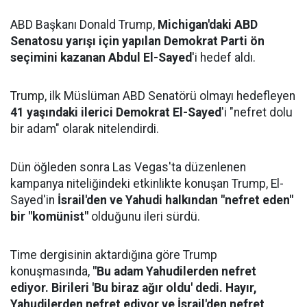
ABD Başkanı Donald Trump,
Michigan'daki ABD
Senatosu yarışı için yapılan Demokrat Parti ön
seçimini kazanan Abdul El-Sayed
'i hedef aldı.
Trump, ilk Müslüman ABD Senatörü olmayı hedefleyen
41 yaşındaki ilerici Demokrat El-Sayed
'i "nefret dolu
bir adam" olarak nitelendirdi.
Dün öğleden sonra Las Vegas'ta düzenlenen
kampanya niteliğindeki etkinlikte konuşan Trump, El-
Sayed'in
İsrail'den ve Yahudi halkından "nefret eden"
bir "komünist"
olduğunu ileri sürdü.
Time dergisinin aktardığına göre Trump
konuşmasında,
"Bu adam Yahudilerden nefret
ediyor. Birileri 'Bu biraz ağır oldu' dedi. Hayır,
Yahudilerden nefret ediyor ve İsrail'den nefret