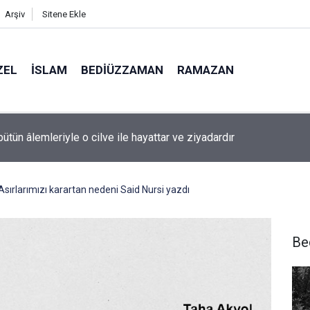
Arşiv
Sitene Ekle
ZEL
İSLAM
BEDIÜZZAMAN
RAMAZAN
bütün âlemleriyle o cilve ile hayattar ve ziyadardır
Asırlarımızı karartan nedeni Said Nursi yazdı
Be