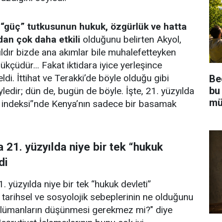
e
“güç” tutkusunun hukuk, özgürlük ve hatta
dan çok daha etkili
olduğunu belirten Akyol,
ıldır bizde ana akımlar bile muhalefetteyken
ükçüdür... Fakat iktidara iyice yerleşince
di. İttihat ve Terakki’de böyle olduğu gibi
Be
bu
ledir; dün de, bugün de böyle. İşte, 21. yüzyılda
mü
i indeksi”nde Kenya’nın sadece bir basamak
 21. yüzyılda niye bir tek “hukuk
di
 yüzyılda niye bir tek “hukuk devleti”
 tarihsel ve sosyolojik sebeplerinin ne olduğunu
lümanların düşünmesi gerekmez mi?" diye