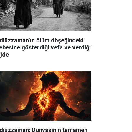
diüzzaman’ın ölüm döşeğindeki
lebesine gösterdiği vefa ve verdiği
jde
diüzzaman: Dünyasının tamamen