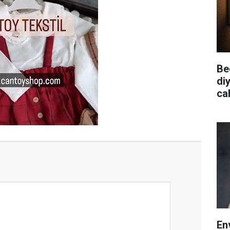
Be
diy
cah
En