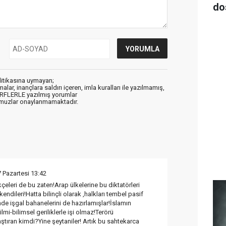
do
litikasına uymayan;
alar, inançlara saldırı içeren, imla kuralları ile yazılmamış,
ARFLERLE yazılmış yorumlar
muzlar onaylanmamaktadır.
 Pazartesi 13:42
kçeleri de bu zaten!Arap ülkelerine bu diktatörleri
endileri!Hatta bilinçli olarak ,halkları tembel pasif
nde işgal bahanelerini de hazırlamışlar!İslamın
ilmi-bilimsel geriliklerle işi olmaz!Terörü
ştıran kimdi?Yine şeytaniler! Artık bu sahtekarca