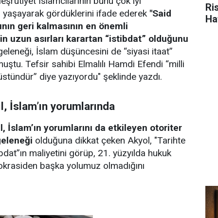
eşrutiyet İslamcılarının bunu çok iyi
Ris
yaşayarak gördüklerini ifade ederek
"Said
Ha
ının geri kalmasının en önemli
in uzun asırları karartan “istibdat” olduğunu
geleneği, İslam düşüncesini de “siyasi itaat”
uştu. Tefsir sahibi Elmalılı Hamdi Efendi “milli
 üstündür” diye yazıyordu" şeklinde yazdı.
l, İslam’ın yorumlarında
, İslam’ın yorumlarını da etkileyen otoriter
geleneği
olduğuna dikkat çeken Akyol, "Tarihte
tibdat”ın maliyetini görüp, 21. yüzyılda hukuk
mokrasiden başka yolumuz olmadığını