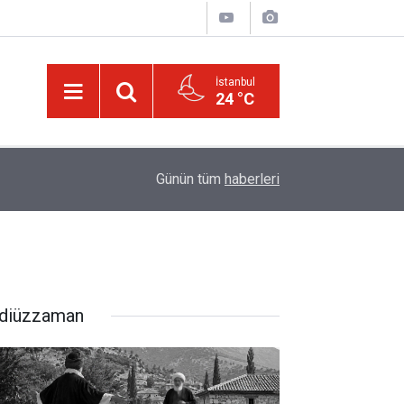
İstanbul
24 °C
22:40
İstanbul'da sis
Günün tüm
haberleri
diüzzaman