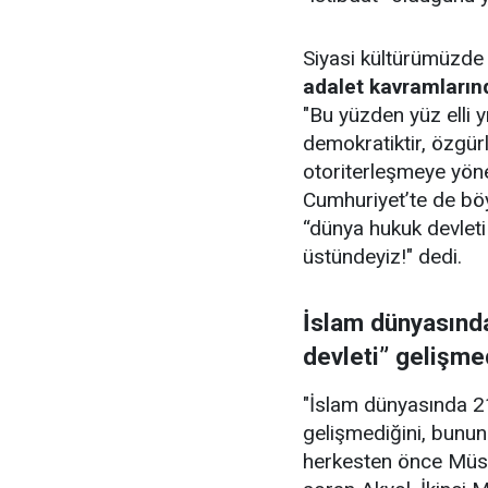
Siyasi kültürümüzd
adalet kavramların
"Bu yüzden yüz elli y
demokratiktir, özgürl
otoriterleşmeye yönel
Cumhuriyet’te de böy
“dünya hukuk devlet
üstündeyiz!" dedi.
İslam dünyasında
devleti” gelişme
"İslam dünyasında 21.
gelişmediğini, bunun
herkesten önce Müs