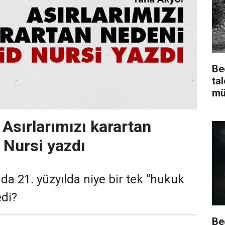
Be
ta
mü
 Asırlarımızı karartan
 Nursi yazdı
da 21. yüzyılda niye bir tek “hukuk
edi?
Be