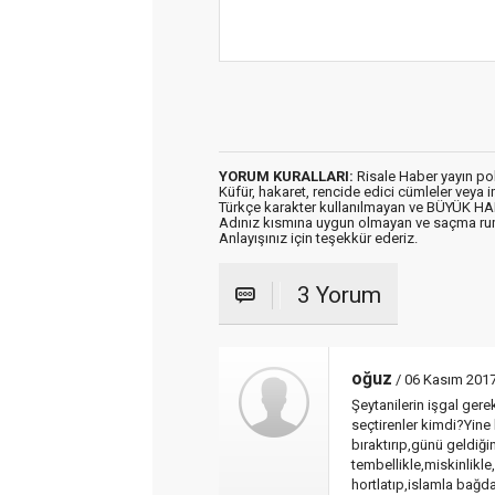
YORUM KURALLARI:
Risale Haber yayın po
Küfür, hakaret, rencide edici cümleler veya im
Türkçe karakter kullanılmayan ve BÜYÜK H
Adınız kısmına uygun olmayan ve saçma ru
Anlayışınız için teşekkür ederiz.
3 Yorum
oğuz
/ 06 Kasım 2017
Şeytanilerin işgal gere
seçtirenler kimdi?Yine k
bıraktırıp,günü geldiği
tembellikle,miskinlikle,
hortlatıp,islamla bağda