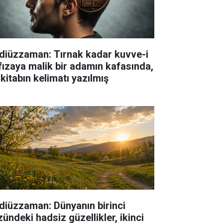
diüzzaman: Tırnak kadar kuvve-i
fızaya malik bir adamın kafasında,
 kitabın kelimatı yazılmış
diüzzaman: Dünyanın birinci
zündeki hadsiz güzellikler, ikinci