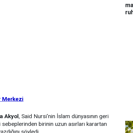
ma
ru
r Merkezi
ha Akyol
, Said Nursi'nin İslam dünyasının geri
 sebeplerinden birinin uzun asırları karartan
azdığını söyledi.