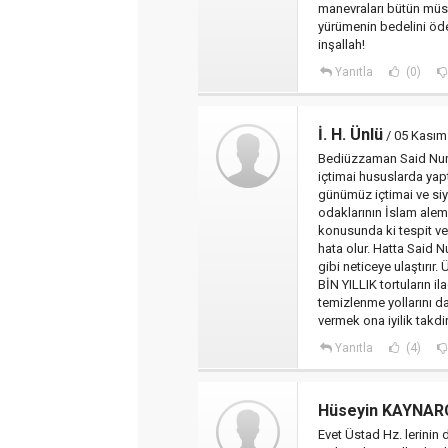
manevraları bütün müsl
yürümenin bedelini öde
inşallah!
Yanıtla
(0)
İ. H. Ünlü
/ 05 Kasım
Bediüzzaman Said Nursi'
içtimai hususlarda yap
günümüz içtimai ve siy
odaklarının İslam alemi
konusunda ki tespit v
hata olur. Hatta Said N
gibi neticeye ulaştırı
BİN YILLIK tortuların il
temizlenme yollarını da
vermek ona iyilik takd
Yanıtla
(4)
Hüseyin KAYNAR
Evet Üstad Hz. lerinin