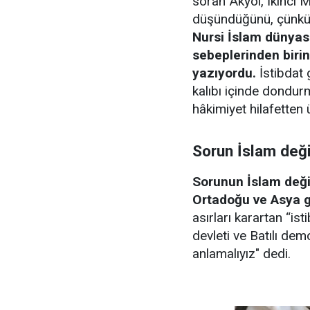
soran Akyol, İkinci M
düşündüğünü, çünkü 
Nursi İslam dünyas
sebeplerinden birin
yazıyordu.
İstibdat 
kalıbı içinde dondurm
hâkimiyet hilafetten
Sorun İslam deği
Sorunun İslam değil
Ortadoğu ve Asya 
asırları karartan “is
devleti ve Batılı de
anlamalıyız" dedi.