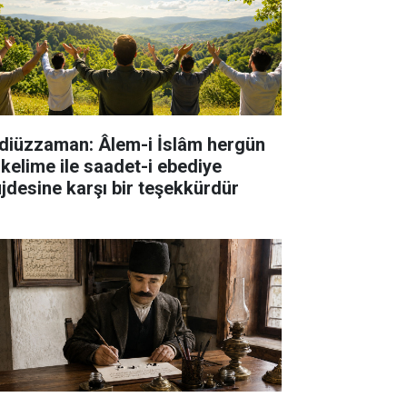
diüzzaman: Âlem-i İslâm hergün
 kelime ile saadet-i ebediye
jdesine karşı bir teşekkürdür