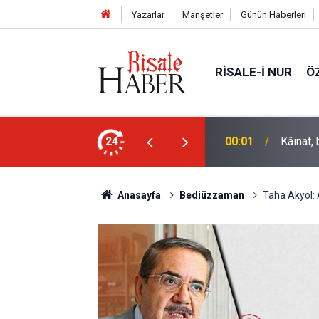
Yazarlar
Manşetler
Günün Haberleri
RISALE-I NUR
Ö
irleri de kaldırıp yere çaldı
24
00:01
Kâinat, 
Anasayfa
Bediüzzaman
Taha Akyol: 