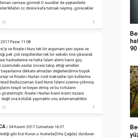
üman camiası görmeli.O suudiler de şeytanilerle
rler!Allahın cc dinine kafa tutmak neymiş ,görecekler
(0)
Be
ha
 2017 Pazar 11:08
90
yi ve Risale-i Nuru tek bir argumanı yani siyasi ve
tığı pek çok tespitlerden tek bir sebebi öne çıkararak
asi hadiselerine ve hatta İslam alemi harici güç
 üzerindeki asırlar öncesi takip ettiği emelleri
e beyanlarına dikkate almadan değerlendirme büyük
ursiyi ve Risale-i Nurları özel maksatlar için kullanma
r. Üstad Bediüzzaman Said Nursi İslami üzerine çökmüş
açlarını tespit ve beyan etmiş ve bu tortuların
 göstermiştir. Risale-i Nurları kısım kısım nazara
ir değil ona kötülük yapmaktır onu anlamamaklıktır.
(2)
Be
CA
/ 04 Kasım 2017 Cumartesi 16:37
yü
 dediği gibi bizi Kurun-u Vustada(Orta Çağda) durduran