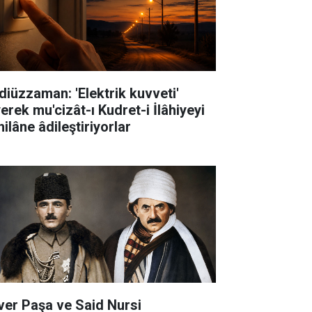
diüzzaman: 'Elektrik kuvveti'
erek mu'cizât-ı Kudret-i İlâhiyeyi
ilâne âdileştiriyorlar
ver Paşa ve Said Nursi