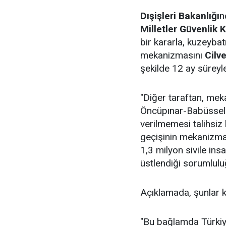
Dışişleri Bakanlığı
n
Milletler Güvenlik 
bir kararla, kuzeybat
mekanizmasını
Cilv
şekilde 12 ay süreyle 
"Diğer taraftan, mek
Öncüpınar-Babüssela
verilmemesi talihsiz 
geçişinin mekanizma
1,3 milyon sivile ins
üstlendiği sorumlulu
Açıklamada, şunlar k
"Bu bağlamda Türkiye