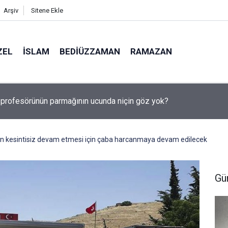
Arşiv
Sitene Ekle
ZEL
İSLAM
BEDIÜZZAMAN
RAMAZAN
, Suudi Arabistan ve Pakistan Ortak Savunma Anlaşması imzaladı
rın kesintisiz devam etmesi için çaba harcanmaya devam edilecek
Gü