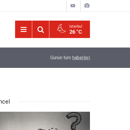
İstanbul
26 °C
Bediüzzaman’ın ölüm döşeğindeki talebesine gö
16:14
Günün tüm
haberleri
müjde
ncel