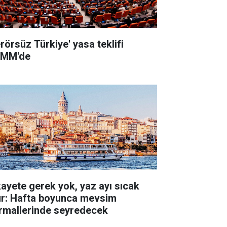
erörsüz Türkiye' yasa teklifi
MM'de
kayete gerek yok, yaz ayı sıcak
ur: Hafta boyunca mevsim
rmallerinde seyredecek