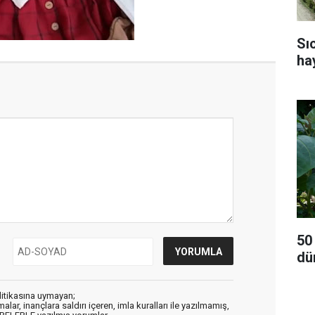
Sı
ha
50
dü
litikasına uymayan;
alar, inançlara saldırı içeren, imla kuralları ile yazılmamış,