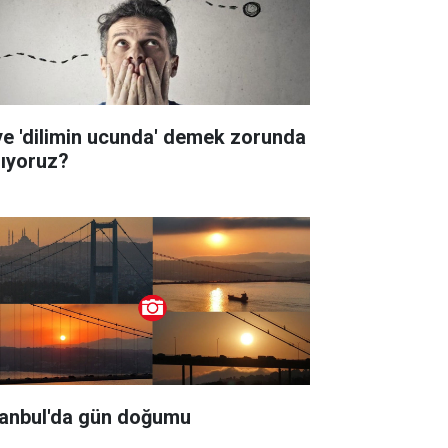
ye 'dilimin ucunda' demek zorunda
lıyoruz?
tanbul'da gün doğumu