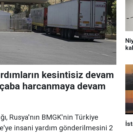
Ni
ka
ardımların kesintisiz devam
n çaba harcanmaya devam
lığı, Rusya'nın BMGK'nin Türkiye
İs
e'ye insani yardım gönderilmesini 2