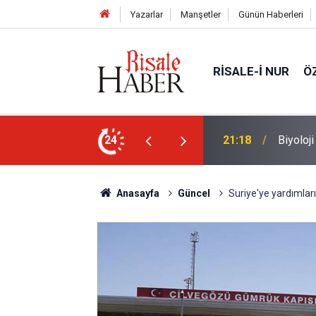
Yazarlar
Manşetler
Günün Haberleri
RISALE-I NUR
Ö
n ucunda niçin göz yok?
24
20:11
Türkiye
Anasayfa
Güncel
Suriye'ye yardımla