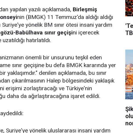
dan yapılan yazılı açıklamada,
Birleşmiş
Konseyi
nin (BMGK) 11 Temmuz'da aldığı aldığı
ı Suriye'ye yönelik BM sınır ötesi insani yardım
'T
egözü-Babülhava sınır geçişi
ni içerecek
TB
uzatıldığı hatırlatıldı.
anizmanın önemli bir unsurunu teşkil eden
me sınır geçişine bu defa BMGK kararında yer
bir yaklaşımdır." denilen açıklamada, bu sınır
dan çıkarılmasının Halep bölgesindeki yaklaşık
ani erişimi zorlaştıracağı ve Türkiye'nin
ğu daha da ağırlaştıracağına işaret edildi.
Şi
aydedildi:
ol
no
, Suriye'ye yönelik uluslararası insani yardım