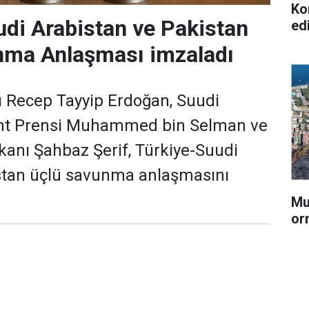
Ko
udi Arabistan ve Pakistan
ed
nma Anlaşması imzaladı
Recep Tayyip Erdoğan, Suudi
aht Prensi Muhammed bin Selman ve
anı Şahbaz Şerif, Türkiye-Suudi
stan üçlü savunma anlaşmasını
Mu
or