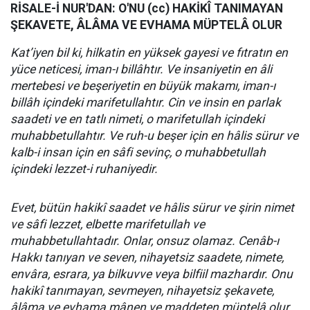
RİSALE-İ NUR'DAN: O'NU (cc) HAKİKÎ TANIMAYAN
ŞEKAVETE, ÂLÂMA VE EVHAMA MÜPTELÂ OLUR
Kat’iyen bil ki, hilkatin en yüksek gayesi ve fıtratın en
yüce neticesi, iman-ı billâhtır. Ve insaniyetin en âli
mertebesi ve beşeriyetin en büyük makamı, iman-ı
billâh içindeki marifetullahtır. Cin ve insin en parlak
saadeti ve en tatlı nimeti, o marifetullah içindeki
muhabbetullahtır. Ve ruh-u beşer için en hâlis sürur ve
kalb-i insan için en sâfi sevinç, o muhabbetullah
içindeki lezzet-i ruhaniyedir.
Evet, bütün hakikî saadet ve hâlis sürur ve şirin nimet
ve sâfi lezzet, elbette marifetullah ve
muhabbetullahtadır. Onlar, onsuz olamaz. Cenâb-ı
Hakkı tanıyan ve seven, nihayetsiz saadete, nimete,
envâra, esrara, ya bilkuvve veya bilfiil mazhardır. Onu
hakikî tanımayan, sevmeyen, nihayetsiz şekavete,
âlâma ve evhama mânen ve maddeten müptelâ olur.