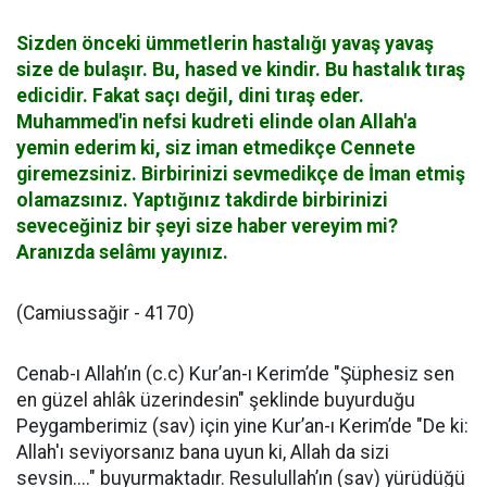
Sizden önceki ümmetlerin hastalığı yavaş yavaş
size de bulaşır. Bu, hased ve kindir. Bu hastalık tıraş
edicidir. Fakat saçı değil, dini tıraş eder.
Muhammed'in nefsi kudreti elinde olan Allah'a
yemin ederim ki, siz iman etmedikçe Cennete
giremezsiniz. Birbirinizi sevmedikçe de İman etmiş
olamazsınız. Yaptığınız takdirde birbirinizi
seveceğiniz bir şeyi size haber vereyim mi?
Aranızda selâmı yayınız.
(Camiussağir - 4170)
Cenab-ı Allah’ın (c.c) Kur’an-ı Kerim’de "Şüphesiz sen
en güzel ahlâk üzerindesin" şeklinde buyurduğu
Peygamberimiz (sav) için yine Kur’an-ı Kerim’de "De ki:
Allah'ı seviyorsanız bana uyun ki, Allah da sizi
sevsin...." buyurmaktadır. Resulullah’ın (sav) yürüdüğü