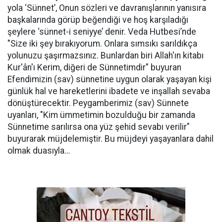
yola ‘Sünnet’, Onun sözleri ve davranışlarının yanısıra
başkalarında görüp beğendiği ve hoş karşıladığı
şeylere ‘sünnet-i seniyye’ denir. Veda Hutbesi’nde
"Size iki şey bırakıyorum. Onlara sımsıkı sarıldıkça
yolunuzu şaşırmazsınız. Bunlardan biri Allah'ın kitabı
Kur'ân'ı Kerim, diğeri de Sünnetimdir" buyuran
Efendimizin (sav) sünnetine uygun olarak yaşayan kişi
günlük hal ve hareketlerini ibadete ve inşallah sevaba
dönüştürecektir. Peygamberimiz (sav) Sünnete
uyanları, "Kim ümmetimin bozulduğu bir zamanda
Sünnetime sarılırsa ona yüz şehid sevabı verilir"
buyurarak müjdelemiştir. Bu müjdeyi yaşayanlara dahil
olmak duasıyla…