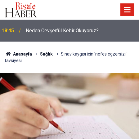
Malezya: Zulüm varsa Arakanlı Müslümanları
17:45
göndermeyiz
Anasayfa
Sağlık
Sınav kaygısı için 'nefes egzersizi'
tavsiyesi