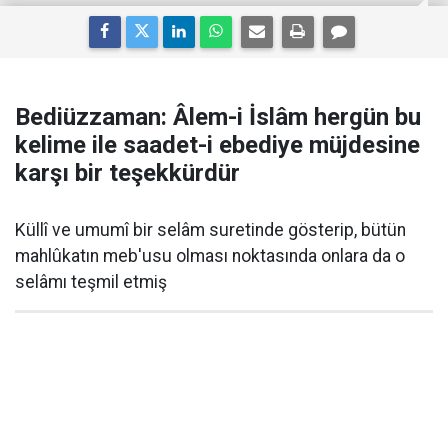
Bediüzzaman: Âlem-i İslâm hergün bu
kelime ile saadet-i ebediye müjdesine
karşı bir teşekkürdür
Küllî ve umumî bir selâm suretinde gösterip, bütün
mahlûkatın meb'usu olması noktasında onlara da o
selâmı teşmil etmiş