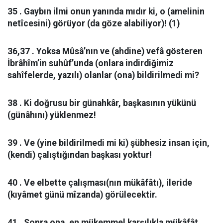
35 . Gaybın ilmi onun yanında mıdır ki, o (amelinin
netîcesini) görüyor (da göze alabiliyor)! (1)
36,37 . Yoksa Mûsâ’nın ve (ahdine) vefâ gösteren
İbrâhîm’in suhûf’unda (onlara indirdiğimiz
sahîfelerde, yazılı) olanlar (ona) bildirilmedi mi?
38 . Ki doğrusu bir günahkâr, başkasının yükünü
(günâhını) yüklenmez!
39 . Ve (yine bildirilmedi mi ki) şübhesiz insan için,
(kendi) çalıştığından başkası yoktur!
40 . Ve elbette çalışması(nın mükâfâtı), ileride
(kıyâmet günü mîzanda) görülecektir.
41 . Sonra ona, en mükemmel karşılıkla mükâfât