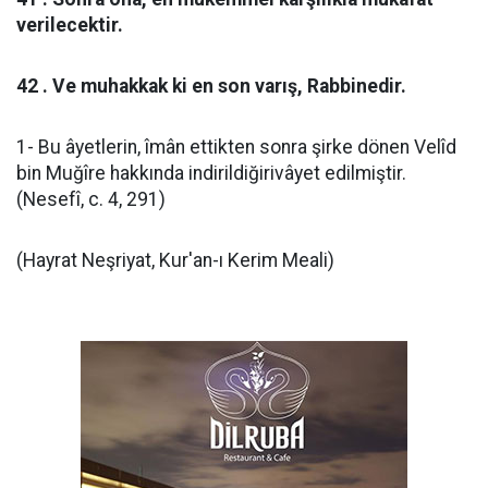
verilecektir.
42 . Ve muhakkak ki en son varış, Rabbinedir.
1- Bu âyetlerin, îmân ettikten sonra şirke dönen Velîd
bin Muğîre hakkında indirildiğirivâyet edilmiştir.
(Nesefî, c. 4, 291)
(Hayrat Neşriyat, Kur'an-ı Kerim Meali)