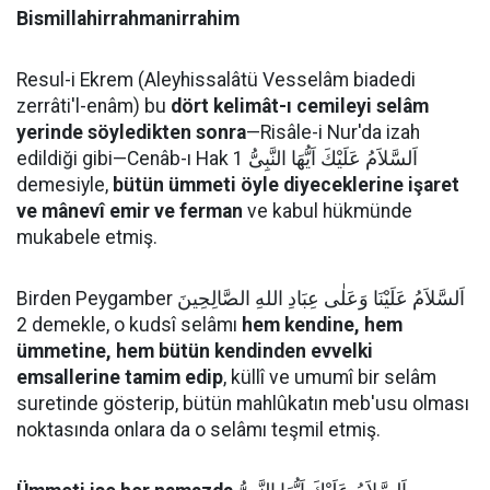
Bismillahirrahmanirrahim
Resul-i Ekrem (Aleyhissalâtü Vesselâm biadedi
zerrâti'l-enâm) bu
dört kelimât-ı cemileyi selâm
yerinde söyledikten sonra
—Risâle-i Nur'da izah
edildiği gibi—Cenâb-ı Hak اَلسَّلاَمُ عَلَيْكَ اَيُّهَا النَّبِىُّ 1
demesiyle,
bütün ümmeti öyle diyeceklerine işaret
ve mânevî emir ve ferman
ve kabul hükmünde
mukabele etmiş.
Birden Peygamber اَلسَّلاَمُ عَلَيْنَا وَعَلٰى عِبَادِ اللهِ الصَّالِحِينَ
2 demekle, o kudsî selâmı
hem kendine, hem
ümmetine, hem bütün kendinden evvelki
emsallerine tamim edip
, küllî ve umumî bir selâm
suretinde gösterip, bütün mahlûkatın meb'usu olması
noktasında onlara da o selâmı teşmil etmiş.