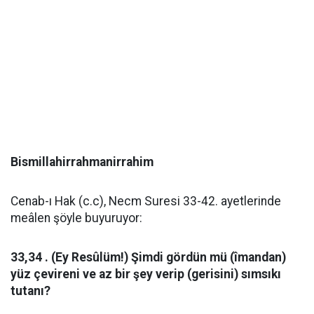
Bismillahirrahmanirrahim
Cenab-ı Hak (c.c), Necm Suresi 33-42. ayetlerinde
meâlen şöyle buyuruyor:
33,34 . (Ey Resûlüm!) Şimdi gördün mü (îmandan)
yüz çevireni ve az bir şey verip (gerisini) sımsıkı
tutanı?