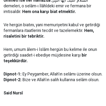
Ümmeti ise her namazda
اَلسَّلاَمُ عَلَيْكَ اَيُّهَا النَّبِىُّ
demeleri, o selâm-ı İlâhîdeki emir ve fermana bir
imtisaldir.
Hem ona karşı biat etmektir.
Ve hergün biatını, yani memuriyetini kabul ve getirdiği
fermanlara itaatlerini tecdit ve tazelemektir.
Hem,
risaletini bir tebriktir.
Hem, umum âlem-i İslâm hergün bu kelime ile onun
getirdiği saadet-i ebediye müjdesine karşı
bir
teşekkürdür.
Dipnot-1:
Ey Peygamber, Allah'ın selâmı üzerine olsun.
Dipnot-2:
Bize ve Allah'ın salih kullarına selâm olsun.
Said Nursî