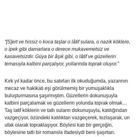
“[S]ert ve hissiz o koca taşlar o lâtif sulara, o nazik köklere,
o ipek gibi damarlara o derece mukavemetsiz ve
kasavetsizdir. Güya bir âşık gibi, o lâtif ve güzellerin
temasıyla kalbini parçalıyor, yollarında toprak oluyor.”
Kırk yıl kadar önce, bu satırları ilk okuduğumda, yazarının
mecaz ve hakikati eşi görülmemiş bir yumuşaklıkla
buluşturmasına şaşırmıştım. Güzellerin dokunuşuyla
kalbini parçalamak ve güzellerin yolunda toprak olmak…
Taş latif köklerin ve tatlı suların dokunuşuyla, katılığından
vazgeçiyor, özündeki katılıktan vazgeçerek, tozlaşarak, un
ufak olarak topraklaşıyor. Böylesi katı bir gerçeğin,
böylesine tatlı bir romansla ifadesiydi beni şaşırtan.