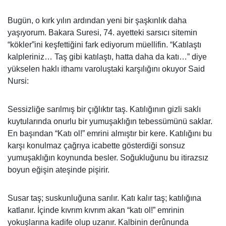
Bugün, o kırk yılın ardından yeni bir şaşkınlık daha
yaşıyorum. Bakara Suresi, 74. ayetteki sarsıcı sitemin
“kökler”ini keşfettiğini fark ediyorum müellifin. “Katılaştı
kalpleriniz… Taş gibi katılaştı, hatta daha da katı…” diye
yükselen haklı ithamı varoluştaki karşılığını okuyor Said
Nursi:
Sessizliğe sarılmış bir çığlıktır taş. Katılığının gizli saklı
kuytularında onurlu bir yumuşaklığın tebessümünü saklar.
En başından “Katı ol!” emrini almıştır bir kere. Katılığını bu
karşı konulmaz çağrıya icabette gösterdiği sonsuz
yumuşaklığın koynunda besler. Soğukluğunu bu itirazsız
boyun eğişin ateşinde pişirir.
Susar taş; suskunluğuna sarılır. Katı kalır taş; katılığına
katlanır. İçinde kıvrım kıvrım akan “katı ol!” emrinin
yokuşlarına kadife olup uzanır. Kalbinin derûnunda