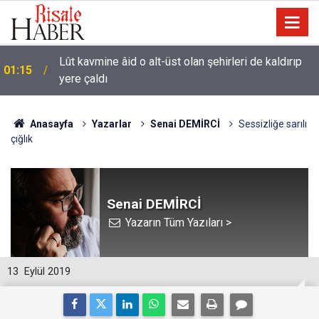
Lût kavmine âid o alt-üst olan şehirleri de kaldırıp
01:15
yere çaldı
Anasayfa
Yazarlar
Senai DEMİRCİ
Sessizliğe sarılı
çığlık
Senai DEMİRCİ
Yazarın Tüm Yazıları >
13
Eylül 2019