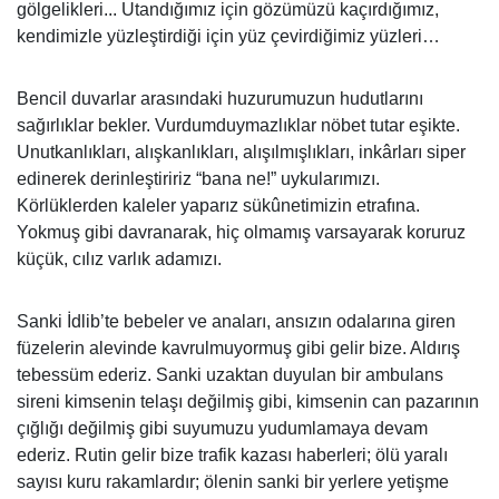
gölgelikleri... Utandığımız için gözümüzü kaçırdığımız,
kendimizle yüzleştirdiği için yüz çevirdiğimiz yüzleri…
Bencil duvarlar arasındaki huzurumuzun hudutlarını
sağırlıklar bekler. Vurdumduymazlıklar nöbet tutar eşikte.
Unutkanlıkları, alışkanlıkları, alışılmışlıkları, inkârları siper
edinerek derinleştiririz “bana ne!” uykularımızı.
Körlüklerden kaleler yaparız sükûnetimizin etrafına.
Yokmuş gibi davranarak, hiç olmamış varsayarak koruruz
küçük, cılız varlık adamızı.
Sanki İdlib’te bebeler ve anaları, ansızın odalarına giren
füzelerin alevinde kavrulmuyormuş gibi gelir bize. Aldırış
tebessüm ederiz. Sanki uzaktan duyulan bir ambulans
sireni kimsenin telaşı değilmiş gibi, kimsenin can pazarının
çığlığı değilmiş gibi suyumuzu yudumlamaya devam
ederiz. Rutin gelir bize trafik kazası haberleri; ölü yaralı
sayısı kuru rakamlardır; ölenin sanki bir yerlere yetişme