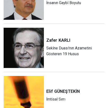
İnsanın Gaybî Boyutu
Zafer
KARLI
Sekîne Duası’nın Azametini
Gösteren 19 Husus
Elif
GÜNEŞTEKİN
İmtisal Sırrı