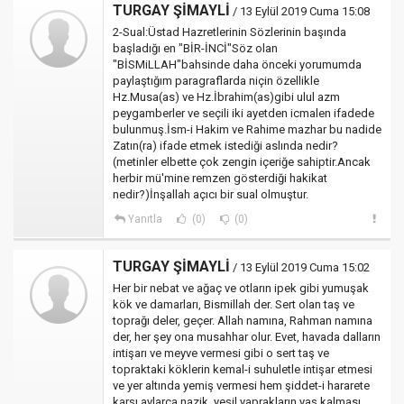
TURGAY ŞİMAYLİ
/ 13 Eylül 2019 Cuma 15:08
2-Sual:Üstad Hazretlerinin Sözlerinin başında
başladığı en "BİR-İNCİ"Söz olan
"BİSMiLLAH"bahsinde daha önceki yorumumda
paylaştığım paragraflarda niçin özellikle
Hz.Musa(as) ve Hz.İbrahim(as)gibi ulul azm
peygamberler ve seçili iki ayetden icmalen ifadede
bulunmuş.İsm-i Hakim ve Rahime mazhar bu nadide
Zatın(ra) ifade etmek istediği aslında nedir?
(metinler elbette çok zengin içeriğe sahiptir.Ancak
herbir mü'mine remzen gösterdiği hakikat
nedir?)İnşallah açıcı bir sual olmuştur.
Yanıtla
(0)
(0)
TURGAY ŞİMAYLİ
/ 13 Eylül 2019 Cuma 15:02
Her bir nebat ve ağaç ve otların ipek gibi yumuşak
kök ve damarları, Bismillah der. Sert olan taş ve
toprağı deler, geçer. Allah namına, Rahman namına
der, her şey ona musahhar olur. Evet, havada dalların
intişarı ve meyve vermesi gibi o sert taş ve
topraktaki köklerin kemal-i suhuletle intişar etmesi
ve yer altında yemiş vermesi hem şiddet-i hararete
karşı aylarca nazik, yeşil yaprakların yaş kalması,