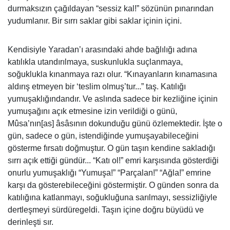
durmaksızın çağıldayan “sessiz kal!” sözünün pınarından
yudumlanır. Bir sırrı saklar gibi saklar içinin içini.
Kendisiyle Yaradan’ı arasındaki ahde bağlılığı adına
katılıkla utandırılmaya, suskunlukla suçlanmaya,
soğuklukla kınanmaya razı olur. “Kınayanların kınamasına
aldırış etmeyen bir ‘teslim olmuş’tur...” taş. Katılığı
yumuşaklığındandır. Ve aslında sadece bir kezliğine içinin
yumuşağını açık etmesine izin verildiği o günü,
Mûsa’nın[as] âsâsının dokunduğu günü özlemektedir. İşte o
gün, sadece o gün, istendiğinde yumuşayabileceğini
gösterme fırsatı doğmuştur. O gün taşın kendine sakladığı
sırrı açık ettiği gündür... “Katı ol!” emri karşısında gösterdiği
onurlu yumuşaklığı “Yumuşa!” “Parçalan!” “Ağla!” emrine
karşı da gösterebileceğini göstermiştir. O günden sonra da
katılığına katlanmayı, soğukluğuna sarılmayı, sessizliğiyle
dertleşmeyi sürdüregeldi. Taşın içine doğru büyüdü ve
derinleşti sır.