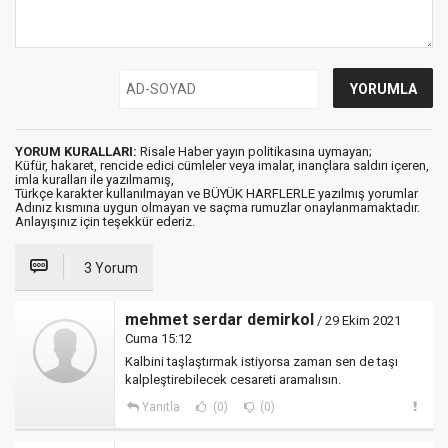
YORUM KURALLARI:
Risale Haber yayın politikasına uymayan;
Küfür, hakaret, rencide edici cümleler veya imalar, inançlara saldırı içeren,
imla kuralları ile yazılmamış,
Türkçe karakter kullanılmayan ve BÜYÜK HARFLERLE yazılmış yorumlar
Adınız kısmına uygun olmayan ve saçma rumuzlar onaylanmamaktadır.
Anlayışınız için teşekkür ederiz.
3 Yorum
mehmet serdar demirkol
/ 29 Ekim 2021
Cuma 15:12
Kalbini taşlaştırmak istiyorsa zaman sen de taşı
kalpleştirebilecek cesareti aramalısın.
Yanıtla
(0)
(0)