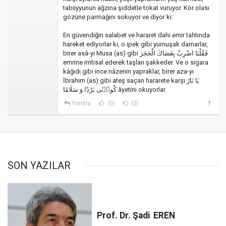
tabiiyyunun ağzına şiddetle tokat vuruyor. Kör olası
gözüne parmağını sokuyor ve diyor ki:
En güvendiğin salabet ve hararet dahi emir tahtında
hareket ediyorlar ki, o ipek gibi yumuşak damarlar,
birer asâ-yı Musa (as) gibi فَقُلْنَا اضْرِبْ بِعَصَاكَ الْحَجَرَ
emrine imtisal ederek taşları şakkeder. Ve o sigara
kâğıdı gibi ince nâzenin yapraklar, birer aza-yı
İbrahim (as) gibi ateş saçan hararete karşı يَا نَارُ
كُونٖى بَرْدًا وَ سَلَامًا âyetini okuyorlar.
Yanıtla
(0)
(0)
SON YAZILAR
Prof. Dr. Şadi
EREN