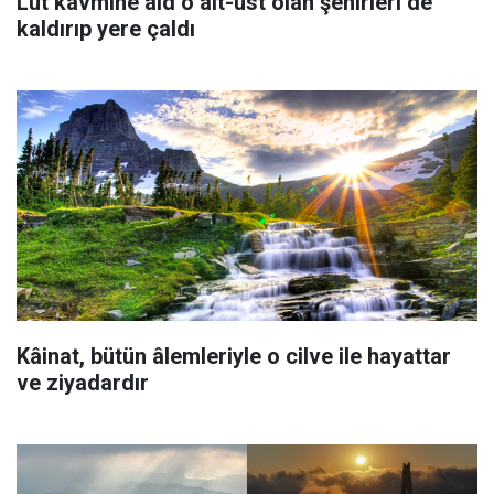
Lût kavmine âid o alt-üst olan şehirleri de
kaldırıp yere çaldı
Kâinat, bütün âlemleriyle o cilve ile hayattar
ve ziyadardır