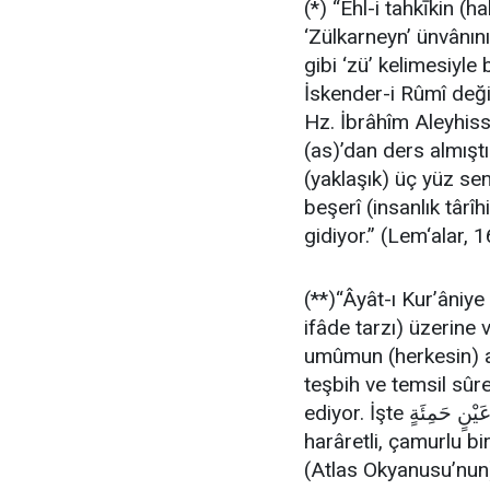
(*) “Ehl-i tahkīkin (
‘Zülkarneyn’ ünvânını
gibi ‘zü’ kelimesiyl
İskender-i Rûmî değil
Hz. İbrâhîm Aleyhis
(as)’dan ders almıştı
(yaklaşık) üç yüz sen
beşerî (insanlık târ
gidiyor.” (Lem‘alar, 
(**)“Âyât-ı Kur’âniye
ifâde tarzı) üzerine
umûmun (herkesin) an
teşbih ve temsil sûr
ediyor. İşte تَغْرِبُ فِي عَيْنٍ حَمِئَةٍ* [Balçıklı bir suda batıyor] güneşin,
harâretli, çamurlu b
(Atlas Okyanusu’nun) 