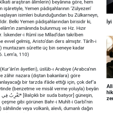
hakīkati araştıran âlimlerin) beyânına göre, hem
n işâretiyle, Yemen pâdişahlarının ‘Zülyezen’
e başlayan isimleri bulunduğundan bu Zülkarneyn,
İy
dir. Belki Yemen pâdişahlarından birisidir ki,
selâm'ın zamânında bulunmuş ve Hz. Hızır
r. İskender-i Rûmî ise Mîlad’dan takrîben
e evvel gelmiş, Aristo’dan ders almıştır. Târîh-i
îhi) muntazam sûrette üç bin seneye kadar
16. Lem‘a, 110)
 (Kur’ân’ın âyetleri), üslûb-ı Arabiye (Arabca’nın
 ve zâhir nazara (dıştan bakanlara) göre
layacağı bir tarzda ifâde ettiği için, çok def‘a
All
etinde (benzetme ve misâl verme yoluyla) beyân
hi
ze
ir çeşme gibi görünen Bahr-i Muhît-i Garbî’nin
sâhilinde veya volkanlı, alevli, dumanlı dağın