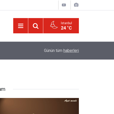
İstanbul
24 °C
00:01
Kâinat, bütün âlemleriyle o cilve ile hayattar ve 
Günün tüm
haberleri
lam