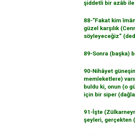
şiddetli bir azâb ile
88-“Fakat kim îmân 
güzel karşılık (Cen
söyleyeceğiz” (ded
89-Sonra (başka) bi
90-Nihâyet güneşin
memleketlere) varı
buldu ki, onun (o gü
için bir siper (dağ
91-İşte (Zülkarneyn
şeyleri, gerçekten