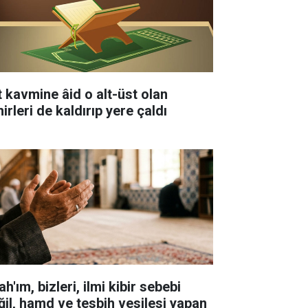
t kavmine âid o alt-üst olan
irleri de kaldırıp yere çaldı
ah'ım, bizleri, ilmi kibir sebebi
ğil, hamd ve tesbih vesilesi yapan