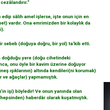
 cezâlandırır.”
edip sâlih amel işlerse, işte onun için en
net) vardır. Ona emrimizden bir kolaylık da
i).
r sebeb (doğuya doğru, bir yol) ta‘kib etti.
 doğduğu yere (doğu cihetindeki
nca, onu öyle bir kavim üzerine doğuyor
neş ışıklarının) altında kendileri(ni korumak)
lar ve ağaçlar) yapmamıştık.
’in işi) böyledir! Ve onun yanında olan
 (hepsinden) haberdâr olarak kuşatmıştık.