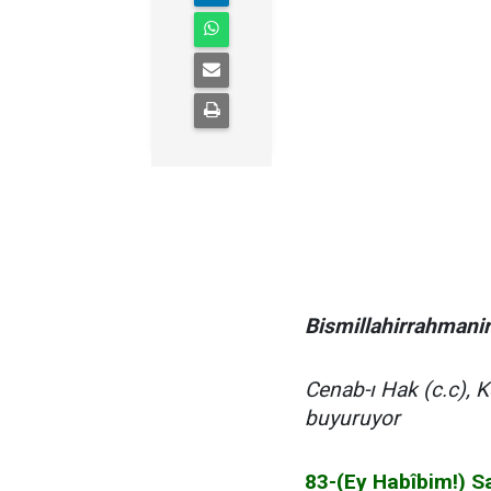
Bismillahirrahmani
Cenab-ı Hak (c.c), 
buyuruyor
83-(Ey Habîbim!) Sa