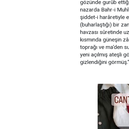
gözünde gurûb ettiği
nazarda Bahr-i Muhît-
şiddet-i harâretiyle 
(buharlaştığı) bir 
havzası sûretinde uz
kısmında güneşin zâh
toprağı ve ma‘den sul
yeni açılmış ateşli 
gizlendiğini görmüş.