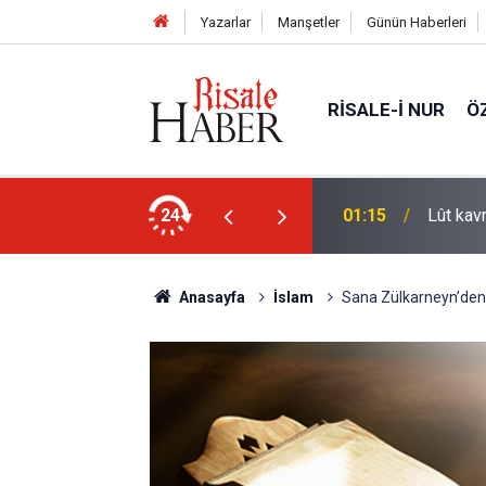
Yazarlar
Manşetler
Günün Haberleri
RISALE-I NUR
Ö
nlardan biri öldüğünde de
24
01:15
Lût kavm
Anasayfa
İslam
Sana Zülkarneyn’den 