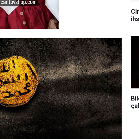
Ci
ih
Bil
ça