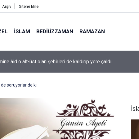
Arşiv
Sitene Ekle
ZEL
İSLAM
BEDIÜZZAMAN
RAMAZAN
ine âid o alt-üst olan şehirleri de kaldırıp yere çaldı
de soruyorlar de ki
İs