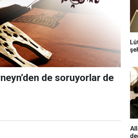
Lû
şeh
neyn’den de soruyorlar de
All
de