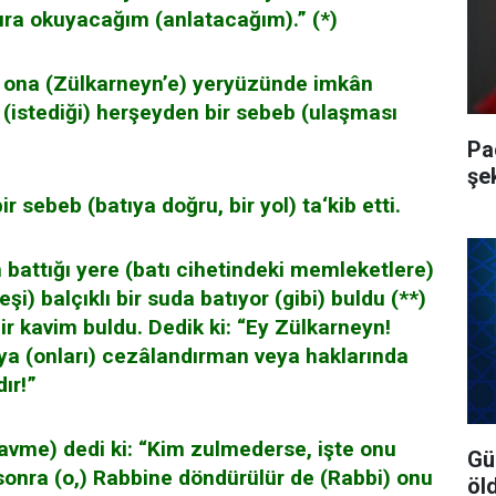
tıra okuyacağım (anlatacağım).” (*)
, ona (Zülkarneyn’e) yeryüzünde imkân
 (istediği) herşeyden bir sebeb (ulaşması
Pa
şe
r sebeb (batıya doğru, bir yol) ta‘kib etti.
battığı yere (batı cihetindeki memleketlere)
şi) balçıklı bir suda batıyor (gibi) buldu (**)
bir kavim buldu. Dedik ki: “Ey Zülkarneyn!
 ya (onları) cezâlandırman veya haklarında
ır!”
avme) dedi ki: “Kim zulmederse, işte onu
Gü
sonra (o,) Rabbine döndürülür de (Rabbi) onu
öl