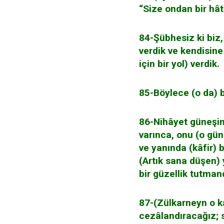
“Size ondan bir hâ
84-Şübhesiz ki biz
verdik ve kendisine
için bir yol) verdik.
85-Böylece (o da) bi
86-Nihâyet güneşin 
varınca, onu (o güne
ve yanında (kâfir) 
(Artık sana düşen)
bir güzellik tutmand
87-(Zülkarneyn o k
cezâlandıracağız; 