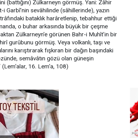
ni (battığını) Zülkarneyn görmüş. Yani: Zâhir
i Garbî’nin sevâhilinde (sâhillerinde), yazın
etrâfındaki bataklık harâretlenip, tebahhur ettiği
zamanda, o buhar arkasında büyük bir çeşme
aktan Zülkarneyn’e görünen Bahr-i Muhît’in bir
irî gurûbunu görmüş. Veya volkanlı, taşı ve
arını karıştırarak fışkıran bir dağın başındaki
gözünde, semâvâtın gözü olan güneşin
” (Lem‘alar, 16. Lem‘a, 108)