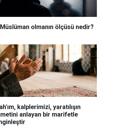
i Müslüman olmanın ölçüsü nedir?
ah'ım, kalplerimizi, yaratılışın
kmetini anlayan bir marifetle
nginleştir