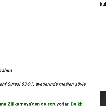
ku
rrahim
Kehf Sûresi 83-91. ayetlerinde meâlen şöyle
na Zülkarneyn’den de soruyorlar. De ki: