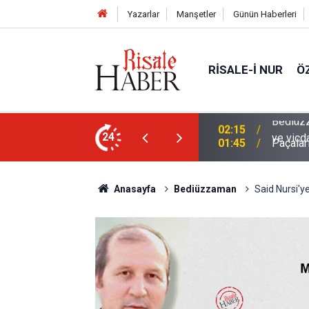
Yazarlar
Manşetler
Günün Haberleri
RISALE-I NUR
Ö
en mahvolmasını düşünmesi, insanın ruhunu
24
01:45
Paçalar
Anasayfa
Bediüzzaman
Said Nursi'ye