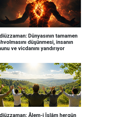
diüzzaman: Dünyasının tamamen
hvolmasını düşünmesi, insanın
hunu ve vicdanını yandırıyor
diüzzaman: Âlem-i İslâm hergün