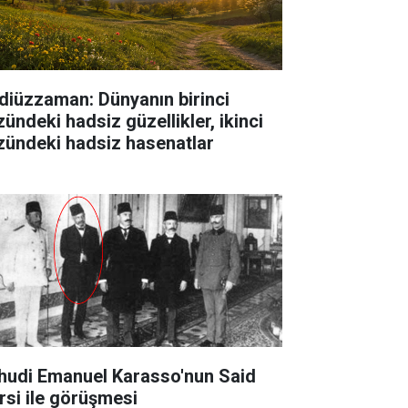
diüzzaman: Dünyanın birinci
zündeki hadsiz güzellikler, ikinci
zündeki hadsiz hasenatlar
hudi Emanuel Karasso'nun Said
rsi ile görüşmesi