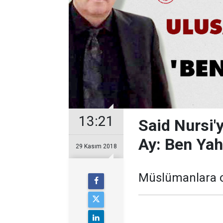
13:21
Said Nursi'y
Ay: Ben Yah
29 Kasım 2018
Müslümanlara ol