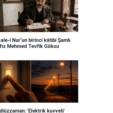
ale-i Nur’un birinci kâtibi Şamlı
fız Mehmed Tevfik Göksu
diüzzaman: 'Elektrik kuvveti'