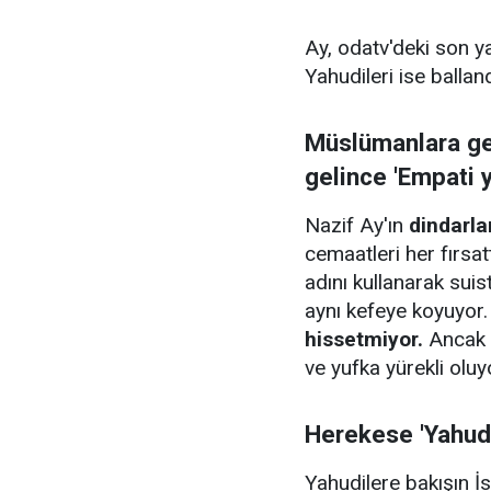
Ay, odatv'deki son y
Yahudileri ise ballan
Müslümanlara gel
gelince 'Empati 
Nazif Ay'ın
dindarla
cemaatleri her fırsat
adını kullanarak sui
aynı kefeye koyuyor
hissetmiyor.
Ancak i
ve yufka yürekli oluy
Herekese 'Yahudi
Yahudilere bakışın İ