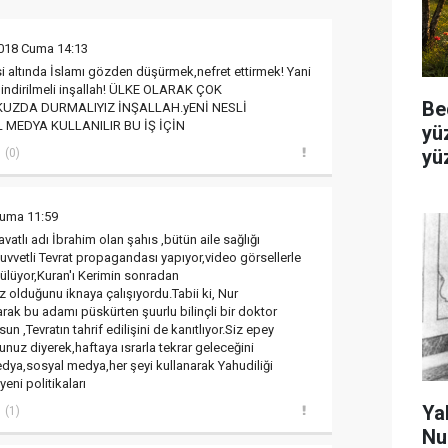
018 Cuma 14:13
i altında İslamı gözden düşürmek,nefret ettirmek! Yani
 indirilmeli inşallah! ÜLKE OLARAK ÇOK
Be
KKUZDA DURMALIYIZ İNŞALLAH.yENİ NESLİ
 MEDYA KULLANILIR BU İŞ İÇİN
yü
yü
(0)
Cuma 11:59
vatlı adı İbrahim olan şahıs ,bütün aile sağlığı
uvvetli Tevrat propagandası yapıyor,video görsellerle
ülüyor,Kuran'ı Kerimin sonradan
iz olduğunu iknaya çalışıyordu.Tabii ki, Nur
arak bu adamı püskürten şuurlu bilinçli bir doktor
n ,Tevratın tahrif edilişini de kanıtlıyor.Siz epey
sunuz diyerek,haftaya ısrarla tekrar geleceğini
dya,sosyal medya,her şeyi kullanarak Yahudiliği
eni politikaları
Ya
(1)
Nu