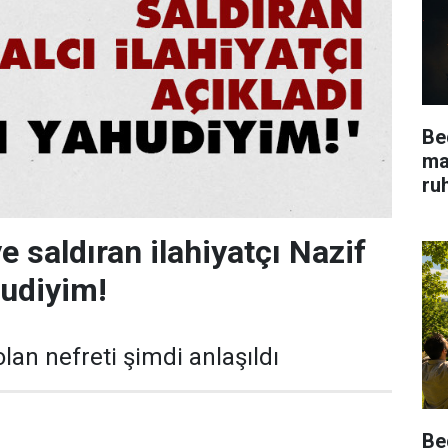
Be
ma
ru
e saldıran ilahiyatçı Nazif
udiyim!
an nefreti şimdi anlaşıldı
Be