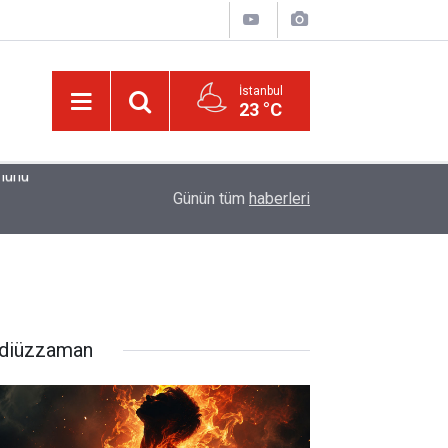
İstanbul
23 °C
01:15
Güldüren de O’dur, ağlatan da O’dur, öldüren de O’
Günün tüm
haberleri
diüzzaman