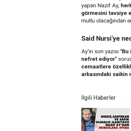
yapan Nazif Ay,
her
görmesini tavsiye 
mutlu olacağından em
Said Nursi'ye ned
Ay'ın son yazısı
"Bu
nefret ediyor"
sorus
cemaatlere özellikl
arkasındaki saikin 
İlgili Haberler