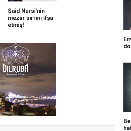
Said Nursi'nin
mezar sırrını ifşa
etmiş!
En
do
Be
ha