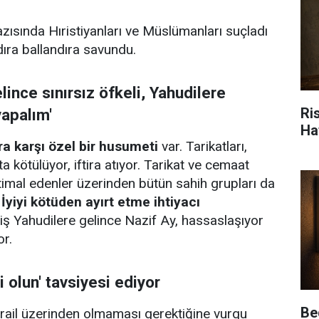
azısında Hıristiyanları ve Müslümanları suçladı
dıra ballandıra savundu.
ince sınırsız öfkeli, Yahudilere
Ris
yapalım'
Ha
ra karşı özel bir husumeti
var. Tarikatları,
ta kötülüyor, iftira atıyor. Tarikat ve cemaat
stimal edenler üzerinden bütün sahih grupları da
.
İyiyi kötüden ayırt etme ihtiyacı
ş Yahudilere gelince Nazif Ay, hassaslaşıyor
or.
 olun' tavsiyesi ediyor
Be
srail üzerinden olmaması gerektiğine vurgu