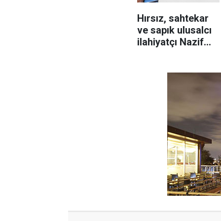
Hırsız, sahtekar
ve sapık ulusalcı
ilahiyatçı Nazif
Ay'dan Nurculara
iftira