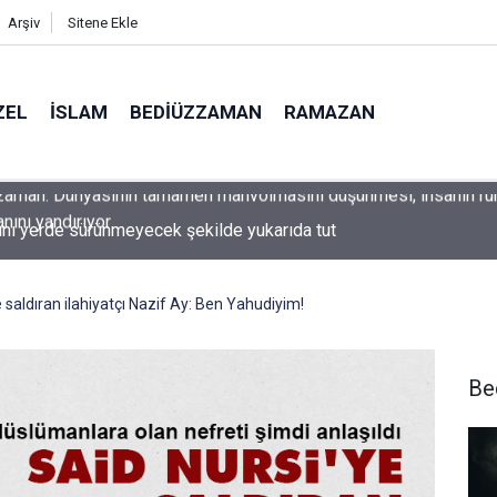
Arşiv
Sitene Ekle
ZEL
İSLAM
BEDIÜZZAMAN
RAMAZAN
ını yerde sürünmeyecek şekilde yukarıda tut
 saldıran ilahiyatçı Nazif Ay: Ben Yahudiyim!
Be