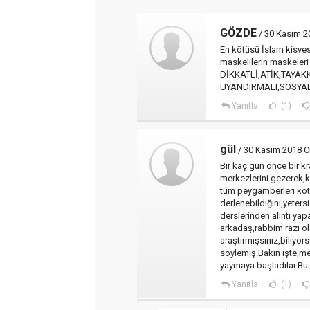
GÖZDE
/ 30 Kasım 2
En kötüsü İslam kisves
maskelilerin maskeleri
DİKKATLİ,ATİK,TAYA
UYANDIRMALI,SOSYAL
Yanıtla
(1)
gül
/ 30 Kasım 2018 
Bir kaç gün önce bir kra
merkezlerini gezerek,k
tüm peygamberleri köt
derlenebildiğini,yeters
derslerinden alıntı yap
arkadaş,rabbim razı olsu
araştırmışsınız,biliyor
söylemiş.Bakın işte,me
yaymaya başladılar.Bu y
Yanıtla
(1)