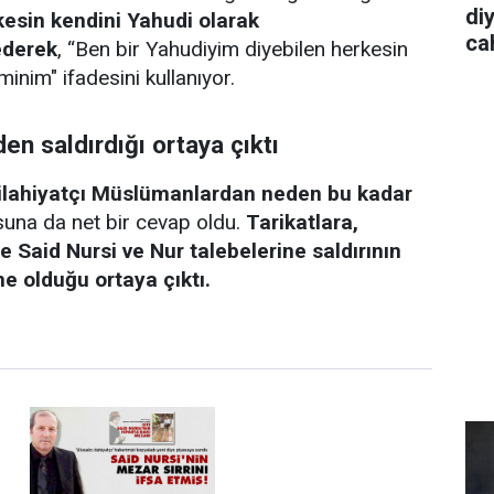
diy
kesin kendini Yahudi olarak
cah
ederek
, “Ben bir Yahudiyim diyebilen herkesin
inim" ifadesini kullanıyor.
en saldırdığı ortaya çıktı
 ilahiyatçı Müslümanlardan neden bu kadar
una da net bir cevap oldu.
Tarikatlara,
e Said Nursi ve Nur talebelerine saldırının
ne olduğu ortaya çıktı.