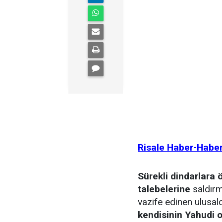
Risale Haber-Habe
Sürekli dindarlara 
talebelerine
saldırm
vazife edinen ulusalc
kendisinin Yahudi 