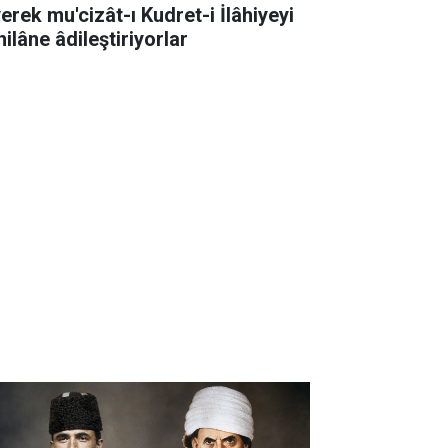
erek mu'cizât-ı Kudret-i İlâhiyeyi
ilâne âdileştiriyorlar