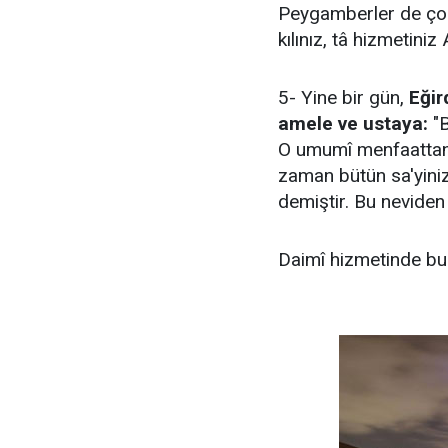
Peygamberler de çoba
kılınız, tâ hizmetiniz 
5- Yine bir gün,
Eğir
amele ve ustaya:
"B
O umumî menfaattan hi
zaman bütün sa'yiniz
demiştir. Bu neviden 
Daimî hizmetinde bul