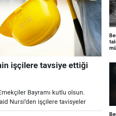
Be
ta
mü
in işçilere tavsiye ettiği
 Emekçiler Bayramı kutlu olsun.
d Nursi'den işçilere tavisyeler
Be