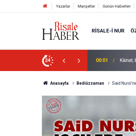
Yazarlar
Manşetler
Günün Haberleri
RISALE-I NUR
Ö
ile hayattar ve ziyadardır
24
22:40
İstanbu
Anasayfa
Bediüzzaman
Said Nursi’ni