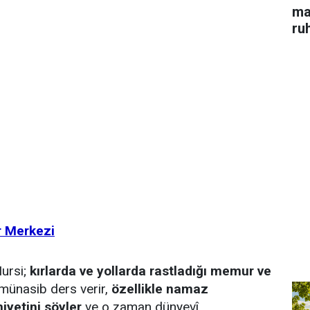
ma
ru
r Merkezi
ursi;
kırlarda ve yollarda rastladığı memur ve
 münasib ders verir,
özellikle namaz
iyetini söyler
ve o zaman dünyevî