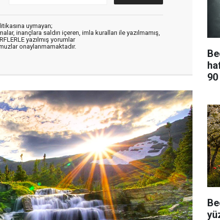
litikasına uymayan;
alar, inançlara saldırı içeren, imla kuralları ile yazılmamış,
ARFLERLE yazılmış yorumlar
muzlar onaylanmamaktadır.
Be
ha
90
Be
yü