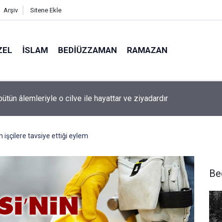
Arşiv
Sitene Ekle
ZEL
İSLAM
BEDIÜZZAMAN
RAMAZAN
l'da sis
n işçilere tavsiye ettiği eylem
Be