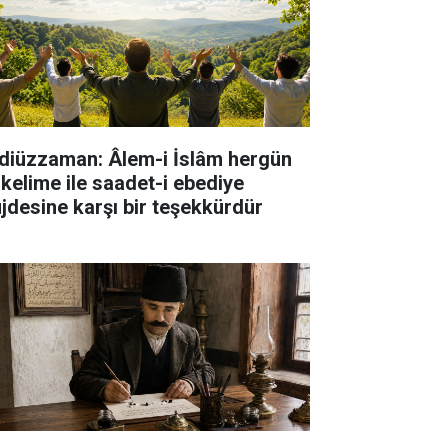
diüzzaman: Âlem-i İslâm hergün
 kelime ile saadet-i ebediye
jdesine karşı bir teşekkürdür