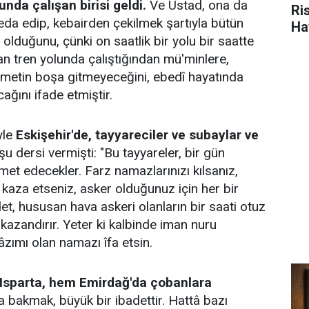
unda çalışan birisi geldi.
Ve Üstad, ona da
Ris
 eda edip, kebairden çekilmek şartıyla bütün
Ha
 olduğunu, çünki on saatlik bir yolu bir saatte
an tren yolunda çalıştığından mü'minlere,
zmetin boşa gitmeyeceğini, ebedî hayatında
ağını ifade etmiştir.
yle
Eskişehir'de, tayyareciler ve subaylar ve
u dersi vermişti: "Bu tayyareler, bir gün
met edecekler. Farz namazlarınızı kılsanız,
kaza etseniz, asker olduğunuz için her bir
et, hususan hava askeri olanların bir saati otuz
kazandırır. Yeter ki kalbinde iman nuru
âzımı olan namazı îfa etsin.
Isparta, hem Emirdağ'da çobanlara
 bakmak, büyük bir ibadettir. Hattâ bazı