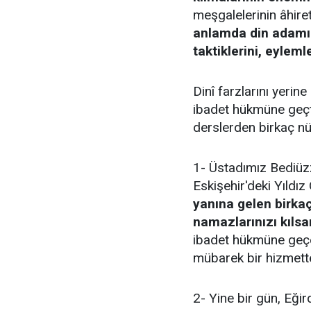
meşgalelerinin âhire
anlamda din adamı 
taktiklerini, eylemle
Dinî farzlarını yerin
ibadet hükmüne geçti
derslerden birkaç n
1- Üstadımız Bediüzza
Eskişehir'deki Yıldı
yanına gelen birkaç
namazlarınızı kılsa
ibadet hükmüne geçer
mübarek bir hizmett
2- Yine bir gün, Eğir