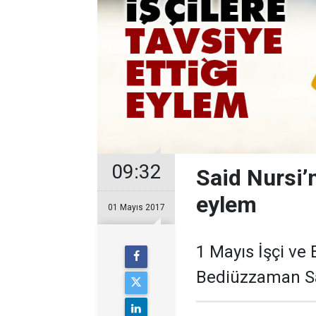
09:32
Said Nursi’n
eylem
01 Mayıs 2017
1 Mayıs İşçi ve
Bediüzzaman Sai