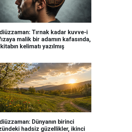
diüzzaman: Tırnak kadar kuvve-i
fızaya malik bir adamın kafasında,
 kitabın kelimatı yazılmış
diüzzaman: Dünyanın birinci
zündeki hadsiz güzellikler, ikinci