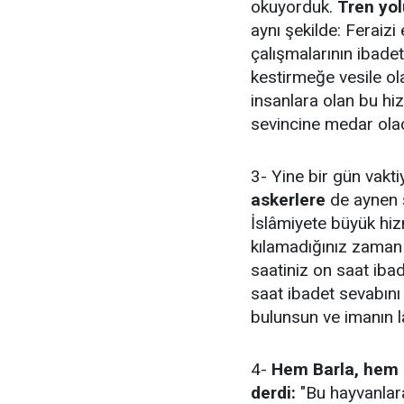
okuyorduk.
Tren yol
aynı şekilde: Feraizi
çalışmalarının ibadet
kestirmeğe vesile ol
insanlara olan bu hi
sevincine medar olac
3- Yine bir gün vakti
askerlere
de aynen ş
İslâmiyete büyük hiz
kılamadığınız zaman 
saatiniz on saat ibad
saat ibadet sevabını 
bulunsun ve imanın l
4-
Hem Barla, hem 
derdi:
"Bu hayvanlara