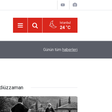
İstanbul
24 °C
21:18
Biyoloji profesörünün parmağının ucunda niçin 
Günün tüm
haberleri
diüzzaman