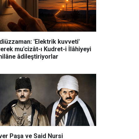
diüzzaman: 'Elektrik kuvveti'
erek mu'cizât-ı Kudret-i İlâhiyeyi
ilâne âdileştiriyorlar
ver Paşa ve Said Nursi