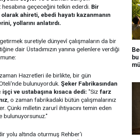
t hesabına geçeceğini telkin ederdi.
Bir
olarak ahireti, ebedi hayatı kazanmanın
rini, yollarını anlatırdı.
e getirmek suretiyle dünyevî çalışmaların da bir
ğine dair Üstadımızın yanına gelenlere verdiği
Be
bu
ümune:
mü
man Hazretleri ile birlikte, bir gün
z Oteli'nde bulunuyorduk.
Şeker Fabrikasından
 işçi ve ustabaşına kısaca dedi:
"Siz
farz
nız
, o zaman fabrikadaki bütün çalışmalarınız
. Çünki milletin zarurî ihtiyacını temin eden
e bulunuyorsunuz."
dir yolu altında oturmuş Rehber'i