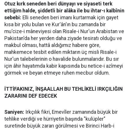
Otuz kırk seneden beri dünyayı ve siyaseti terk
ettiğim halde, şiddetli bir alâka ile bu ihtar-ı kalbînin
sebebi:
Elli seneden beri imanı kurtarmak için gayet
kısa bir yolu bulan ve Kur'ân'ın bu zamanda bir
mu'cize-i mâneviyesi olan Risale-i Nur'un Arabistan ve
Pakistan'da her yerden daha ziyade tesiratı olduğu ve
makbul olması, hattâ aldığımız habere göre,
mahkemece tesbit edilen miktarın üç misli Risale-i
Nur'un talebelerinin o havalide bulunmalarıdır. Bu sır
için âhir hayatımda kabir kapısında bu netice-i azîmeyi
görmek ve beyan etmeye ruhen mecbur oldum.
İTTİFAKINIZ, İNŞAALLAH BU TEHLİKELİ IRKÇILIĞIN
ZARARINI DEF EDECEK
Saniyen:
Irkçılık fikri, Emevîler zamanında büyük bir
tehlike verdiği ve hürriyetin başında "kulüpler"
suretinde büyük zararı görülmesi ve Birinci Harb-i