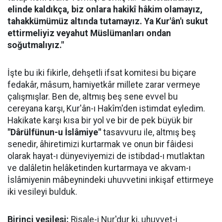
elinde kaldıkça, biz onlara hakikî hâkim olamayız,
tahakkümümüz altında tutamayız. Ya Kur'ân'ı sukut
ettirmeliyiz veyahut Müslümanları ondan
soğutmalıyız."
İşte bu iki fikirle, dehşetli ifsat komitesi bu biçare
fedakâr, mâsum, hamiyetkâr millete zarar vermeye
çalışmışlar. Ben de, altmış beş sene evvel bu
cereyana karşı, Kur'ân-ı Hakîm'den istimdat eyledim.
Hakikate karşı kısa bir yol ve bir de pek büyük bir
"Dârülfünun-u İslâmiye"
tasavvuru ile, altmış beş
senedir, âhiretimizi kurtarmak ve onun bir fâidesi
olarak hayat-ı dünyeviyemizi de istibdad-ı mutlaktan
ve dalâletin helâketinden kurtarmaya ve akvam-ı
İslâmiyenin mâbeynindeki uhuvvetini inkişaf ettirmeye
iki vesileyi bulduk.
Birinci vesilesi:
Risale-i Nur'dur ki, uhuvvet-i