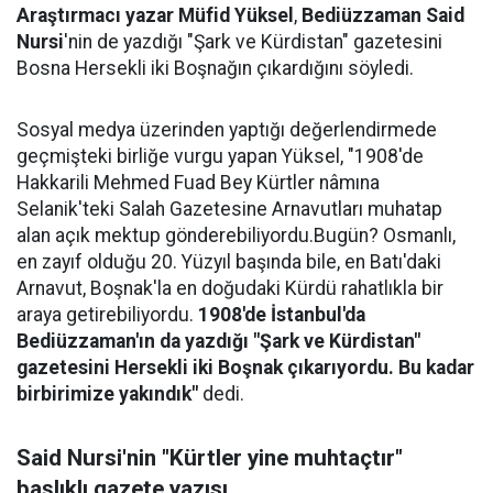
Araştırmacı yazar Müfid Yüksel
,
Bediüzzaman Said
Nursi
'nin de yazdığı "Şark ve Kürdistan" gazetesini
Bosna Hersekli iki Boşnağın çıkardığını söyledi.
Sosyal medya üzerinden yaptığı değerlendirmede
geçmişteki birliğe vurgu yapan Yüksel, "1908'de
Hakkarili Mehmed Fuad Bey Kürtler nâmına
Selanik'teki Salah Gazetesine Arnavutları muhatap
alan açık mektup gönderebiliyordu.Bugün? Osmanlı,
en zayıf olduğu 20. Yüzyıl başında bile, en Batı'daki
Arnavut, Boşnak'la en doğudaki Kürdü rahatlıkla bir
araya getirebiliyordu.
1908'de İstanbul'da
Bediüzzaman'ın da yazdığı "Şark ve Kürdistan"
gazetesini Hersekli iki Boşnak çıkarıyordu. Bu kadar
birbirimize yakındık"
dedi.
Said Nursi'nin "Kürtler yine muhtaçtır"
başlıklı gazete yazısı