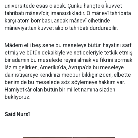
üniversitede esas olacak. Çünkü hariçteki kuvvet
tahribatı mânevîdir, imansızlıkladır. O mânevî tahribata
karşı atom bombası, ancak mânevî cihetinde
mâneviyattan kuvvet alıp o tahribatı durdurabilir.
Mâdem elli beş sene bu meseleye bütün hayatını sarf
etmiş ve bütün dekaikiyle ve neticeleriyle tetkik etmiş
bir adamın bu meselede reyini almak ve fikrini sormak
lâzım gelirken, Amerika'da, Avrupa'da bu meseleye
dair istişareye kendinizi mecbur bildiğinizden, elbette
benim de bu meselede söz söylemeye hakkım var.
Hamiyetkâr olan bütün bir millet namına sizden
bekliyoruz.
Said Nursî