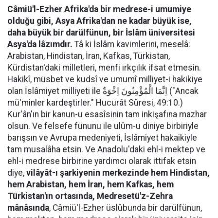
Câmiü'l-Ezher Afrika'da bir medrese-i umumiye
olduğu gibi, Asya Afrika'dan ne kadar büyük ise,
daha büyük bir darülfünun, bir İslâm üniversitesi
Asya'da lâzımdır.
Tâ ki İslâm kavimlerini, meselâ:
Arabistan, Hindistan, İran, Kafkas, Türkistan,
Kürdistan'daki milletleri, menfi ırkçılık ifsat etmesin.
Hakikî, müsbet ve kudsî ve umumî milliyet-i hakikiye
olan İslâmiyet milliyeti ile اِنَّمَا الْمُؤْمِنُونَ اِخْوَةٌ ("Ancak
mü'minler kardeştirler." Hucurât Sûresi, 49:10.)
Kur'ân'ın bir kanun-u esasîsinin tam inkişafına mazhar
olsun. Ve felsefe fünunu ile ulûm-u diniye birbiriyle
barışsın ve Avrupa medeniyeti, İslâmiyet hakaikiyle
tam musalâha etsin. Ve Anadolu'daki ehl-i mektep ve
ehl-i medrese birbirine yardımcı olarak ittifak etsin
diye,
vilâyât-ı şarkiyenin merkezinde hem Hindistan,
hem Arabistan, hem İran, hem Kafkas, hem
Türkistan'ın ortasında, Medresetü'z-Zehra
mânâsında
, Câmiü'l-Ezher üslûbunda bir darülfünun,