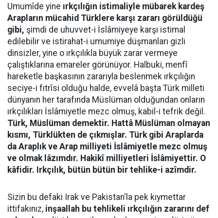
Umumîde yine
ırkçılığın istimaliyle mübarek kardeş
Arapların mücahid Türklere karşı zararı görüldüğü
gibi,
şimdi de uhuvvet-i İslâmiyeye karşı istimal
edilebilir ve istirahat-i umumiye düşmanları gizli
dinsizler, yine o ırkçılıkla büyük zarar vermeye
çalıştıklarına emareler görünüyor. Halbuki, menfî
hareketle başkasının zararıyla beslenmek ırkçılığın
seciye-i fıtrîsi olduğu halde, evvelâ başta Türk milleti
dünyanın her tarafında Müslüman olduğundan onların
ırkçılıkları İslâmiyetle mezc olmuş, kabil-i tefrik değil.
Türk, Müslüman demektir. Hattâ Müslüman olmayan
kısmı, Türklükten de çıkmışlar. Türk gibi Araplarda
da Araplık ve Arap milliyeti İslâmiyetle mezc olmuş
ve olmak lâzımdır. Hakikî milliyetleri İslâmiyettir. O
kâfidir. Irkçılık, bütün bütün bir tehlike-i azîmdir.
Sizin bu defaki Irak ve Pakistan'la pek kıymettar
ittifakınız,
inşaallah bu tehlikeli ırkçılığın zararını def