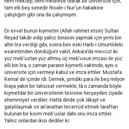
hem mektep, hem medrese olarak bir üniversite için,
tam elli beş senedir Risale-i Nur'un hakaikine
çalıştığım gibi ona da çalışmışım.
En evvel bunun kıymetini (Allah rahmet etsin) Sultan
Reşad takdir edip yalnız binasını yapmak için yirmi bin
altın lira verdiği gibi, sonra ben eski Harb-i Umumîdeki
esaretimden döndüğüm vakit, Ankara'da mevcut iki
yüz meb'ustan yüz altmış üç meb'usun imzası ile yüz
elli bin lira, o zaman paranın kıymetli vaktinde, aynı o
üniversite için vermeyi kabul ve imza ettiler. Mustafa
Kemal de içinde idi. Demek, şimdiki para ile beş milyon
liraya yakın bir tahsisat vermekle, tâ o zamanda böyle
kıymetdar bir üniversitenin tesisine herşeyden ziyade
ehemmiyet verdiler. Hattâ dinde çok lâkayt ve
garplılaşmak ve an'anattan tecerrüd etmek taraftarı
bulunan bir kısım meb'uslar dahi onu imza ettiler.
Yalnız onlardan ikisi dediler ki: