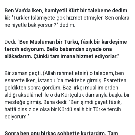
Ben Van'da iken, hamiyetli Kürt bir talebeme dedim
ki:
"Türkler İslâmiyete çok hizmet etmişler. Sen onlara
ne niyetle bakıyorsun?" dedim.
Dedi:
"Ben Müslüman bir Türkü, fâsık bir kardeşime
tercih ediyorum. Belki babamdan ziyade ona
alâkadarım. Çünkü tam imana hizmet ediyorlar."
Bir zaman geçti, (Allah rahmet etsin) o talebem, ben
esarette iken, İstanbul'da mektebe girmiş. Esaretten
geldikten sonra gördüm. Bazı ırkçı muallimlerden
aldığı aksülâmel ile o da Kürtçülük damarıyla başka bir
mesleğe girmiş. Bana dedi: "Ben şimdi gayet fâsık,
hattâ dinsiz de olsa bir Kürdü salih bir Türke tercih
ediyorum."
Sonra ben onu birkaç sohbette kurtardım. Tam