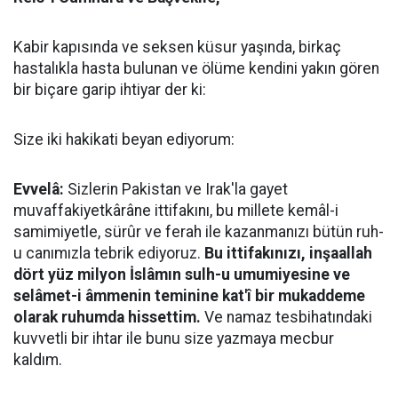
Kabir kapısında ve seksen küsur yaşında, birkaç
hastalıkla hasta bulunan ve ölüme kendini yakın gören
bir biçare garip ihtiyar der ki:
Size iki hakikati beyan ediyorum:
Evvelâ:
Sizlerin Pakistan ve Irak'la gayet
muvaffakiyetkârâne ittifakını, bu millete kemâl-i
samimiyetle, sürûr ve ferah ile kazanmanızı bütün ruh-
u canımızla tebrik ediyoruz.
Bu ittifakınızı, inşaallah
dört yüz milyon İslâmın sulh-u umumiyesine ve
selâmet-i âmmenin teminine kat'î bir mukaddeme
olarak ruhumda hissettim.
Ve namaz tesbihatındaki
kuvvetli bir ihtar ile bunu size yazmaya mecbur
kaldım.