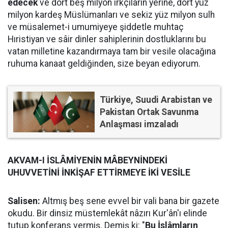
edecek
ve dört beş milyon ırkçıların yerine, dört yüz
milyon kardeş Müslümanları ve sekiz yüz milyon sulh
ve müsalemet-i umumiyeye şiddetle muhtaç
Hıristiyan ve sâir dinler sahiplerinin dostluklarını bu
vatan milletine kazandırmaya tam bir vesile olacağına
ruhuma kanaat geldiğinden, size beyan ediyorum.
Türkiye, Suudi Arabistan ve
Pakistan Ortak Savunma
Anlaşması imzaladı
AKVAM-I İSLÂMİYENİN MÂBEYNİNDEKİ
UHUVVETİNİ İNKİŞAF ETTİRMEYE İKİ VESİLE
Salisen:
Altmış beş sene evvel bir vali bana bir gazete
okudu. Bir dinsiz müstemlekât nâzırı Kur'ân'ı elinde
tutup konferans vermiş. Demiş ki: "
Bu İslâmların