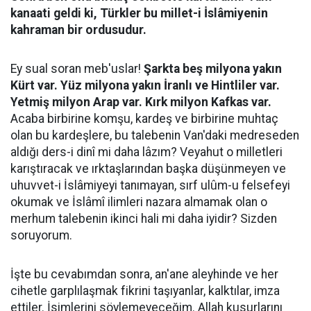
kanaati geldi ki, Türkler bu millet-i İslâmiyenin
kahraman bir ordusudur.
Ey sual soran meb'uslar!
Şarkta beş milyona yakın
Kürt var. Yüz milyona yakın İranlı ve Hintliler var.
Yetmiş milyon Arap var. Kırk milyon Kafkas var.
Acaba birbirine komşu, kardeş ve birbirine muhtaç
olan bu kardeşlere, bu talebenin Van'daki medreseden
aldığı ders-i dinî mi daha lâzım? Veyahut o milletleri
karıştıracak ve ırktaşlarından başka düşünmeyen ve
uhuvvet-i İslâmiyeyi tanımayan, sırf ulûm-u felsefeyi
okumak ve İslâmî ilimleri nazara almamak olan o
merhum talebenin ikinci hali mi daha iyidir? Sizden
soruyorum.
İşte bu cevabımdan sonra, an'ane aleyhinde ve her
cihetle garplılaşmak fikrini taşıyanlar, kalktılar, imza
ettiler. İsimlerini söylemeyeceğim. Allah kusurlarını