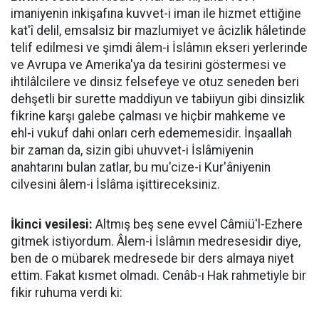
imaniyenin inkişafına kuvvet-i iman ile hizmet ettiğine
kat'î delil, emsalsiz bir mazlumiyet ve âcizlik hâletinde
telif edilmesi ve şimdi âlem-i İslâmın ekseri yerlerinde
ve Avrupa ve Amerika'ya da tesirini göstermesi ve
ihtilâlcilere ve dinsiz felsefeye ve otuz seneden beri
dehşetli bir surette maddiyun ve tabiiyun gibi dinsizlik
fikrine karşı galebe çalması ve hiçbir mahkeme ve
ehl-i vukuf dahi onları cerh edememesidir. İnşaallah
bir zaman da, sizin gibi uhuvvet-i İslâmiyenin
anahtarını bulan zatlar, bu mu'cize-i Kur'âniyenin
cilvesini âlem-i İslâma işittireceksiniz.
İkinci vesilesi:
Altmış beş sene evvel Câmiü'l-Ezhere
gitmek istiyordum. Âlem-i İslâmın medresesidir diye,
ben de o mübarek medresede bir ders almaya niyet
ettim. Fakat kısmet olmadı. Cenâb-ı Hak rahmetiyle bir
fikir ruhuma verdi ki: