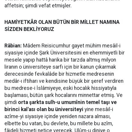
affetsin; şimdi vefat etmişler.
HAMİYETKÂR OLAN BÜTÜN BİR MİLLET NAMINA
SİZDEN BEKLİYORUZ
Râbian:
Mâdem Reisicumhur gayet mühim mesâil-i
siyasiye içinde Şark Üniversitesini en ehemmiyetli bir
mesele yapıp hattâ harika bir tarzda altmış milyon
liranın o üniversiteye sarfı için bir kanun çıkarmak
derecesinde fevkalâde bir hizmetle medresenin
medâr-ı iftiharı ve kendisine büyük bir şeref verdiren
bu medrese-i İslâmiyeye, eski hocalık hissiyatıyla
başlaması, bütün şark hocalarını minnettar etmiş. Ve
şimdi
orta şarkta sulh-u umumînin temel taşı ve
birinci kal'ası olan bu üniversiteyi
yine mesâil-i
azîme-yi siyasiye içinde yeniden nazara alması,
elbette bu vatan, bu devlete, bu millete bu azîm,
fâideli hizmeti netice verecek. Ulûm-u diniye o