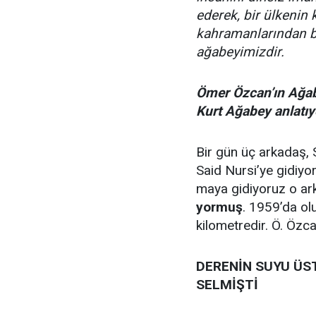
ederek, bir ülkenin k
kahramanlarından b
ağabeyimizdir.
Ömer Özcan’ın Ağab
Kurt Ağabey anlatıy
Bir gün üç ar­ka­daş
Said Nursi’ye gi­di­yo
ma­ya gi­di­yo­ruz o ar­k
yor­muş
. 1959’da olu
kilometredir. Ö. Özc
DERENİN SUYU ÜS­TA
SEL­MİŞTİ