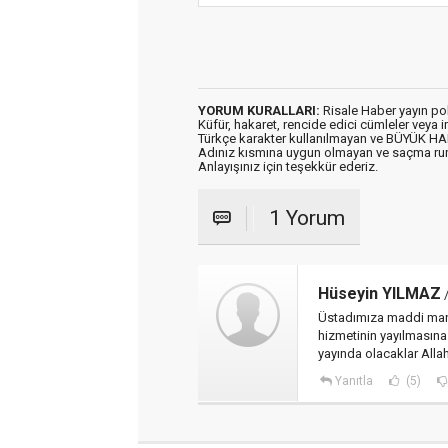
YORUM KURALLARI:
Risale Haber yayın po
Küfür, hakaret, rencide edici cümleler veya im
Türkçe karakter kullanılmayan ve BÜYÜK H
Adınız kısmına uygun olmayan ve saçma ru
Anlayışınız için teşekkür ederiz.
1 Yorum
Hüseyin YILMAZ
/
Üstadımıza maddi mane
hizmetinin yayılmasına
yayında olacaklar All
Yanıtla
(5)