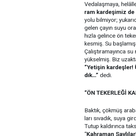
Ve­da­laş­ma­ya, he­lâl­
ram kar­de­şi­miz de 
yo­lu bil­mi­yor; yu­ka­r
ge­len çayın suyu ora­
hız­la ge­lin­ce ön te­
kes­miş. Su baş­la­mış bi
Ça­lış­tı­ra­ma­yın­ca su
yük­sel­miş. Biz uzak­t
“Ye­ti­şin kar­deş­ler
dık…”
de­di.
“ÖN TE­KER­LE­Ğİ K
Bak­tık, çök­müş ara­ba
la­rı sı­va­dık, su­ya gi
Tu­tup kal­dı­rın­ca tak­s
“
Kah­ra­man Sav­lı­lar