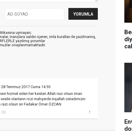
Be
litikasına uymayan;
alar, inançlara saldırı içeren, imla kuralları ile yazılmamış,
diy
ARFLERLE yazılmış yorumlar
cah
muzlar onaylanmamaktadır.
 28 Temmuz 2017 Cuma 14:55
vi hizmet eden her kesten Allah razı olsun iman
 vesile olanların rozi mahşerde inşallah üstadımızın
ah razi olsun sn Fedakar Ömer ÖZCAN
(0)
En
do