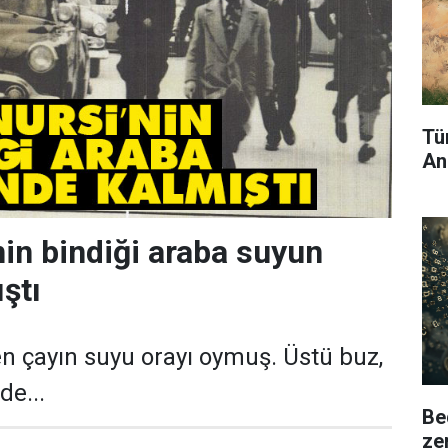
Tü
An
nin bindiği araba suyun
ştı
en çayın suyu ora­yı oy­muş. Üs­tü buz,
de...
Be
ze