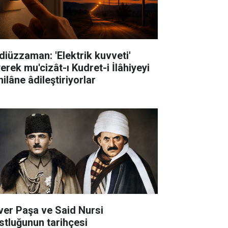
diüzzaman: 'Elektrik kuvveti'
erek mu'cizât-ı Kudret-i İlâhiyeyi
ilâne âdileştiriyorlar
ver Paşa ve Said Nursi
stluğunun tarihçesi