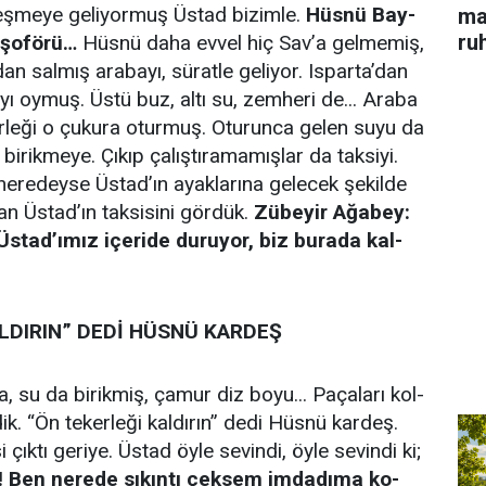
leş­me­ye ge­li­yor­muş Üstad bi­zim­le.
Hüsnü Bay­
ma
ru
şo­fö­rü…
Hüsnü daha ev­vel hiç Sav’a gel­me­miş,
ı­dan sal­mış arabayı, sü­rat­le ge­li­yor. Ispar­ta’dan
yı oy­muş. Üs­tü buz, al­tı su, zemheri de... Ara­ba
kerle­ği o çu­ku­ra otur­muş. Otu­run­ca ge­len su­yu da
­rik­me­ye. Çı­kıp çalış­tı­ra­ma­mış­lar da tak­si­yi.
 ne­re­dey­se Üs­tad’ın ayak­la­rı­na ge­le­cek şe­kil­de
an Üs­tad’ın tak­si­si­ni gör­dük.
Zü­be­yir Ağabey:
! Üs­tad’ımız içeri­de du­ru­yor, biz bu­ra­da kal­
AL­DI­RIN” DE­Dİ HÜSNÜ KAR­DEŞ
, su da bi­rik­miş, ça­mur diz bo­yu... Paça­la­rı kol­
r­dik. “Ön te­ker­le­ği kal­dı­rın” de­di Hüsnü kar­deş.
i çık­tı ge­ri­ye. Üs­tad öy­le se­vin­di, öy­le se­vin­di ki;
! Ben ne­re­de sı­kın­tı çek­sem im­da­dı­ma ko­