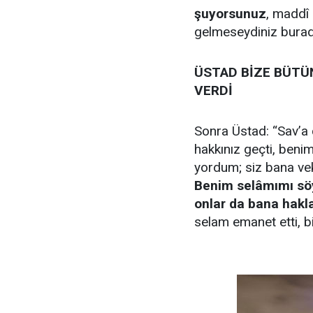
şuyor­su­nuz
, mad­dî 
gel­me­sey­di­niz bu­ra­
ÜSTAD BİZE BÜ­TÜN
VERDİ
Sonra Üstad: “Sav’a ç
hak­kı­nız geç­ti, be­ni
yordum; siz ba­na ve­kil
Be­nim se­lâ­mı­mı söy
on­lar da ba­na hak­la­r
selam ema­net et­ti, biz 