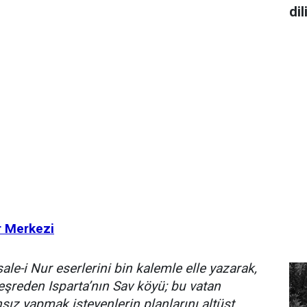
di
r Merkezi
sale-i Nur eserlerini bin kalemle elle yazarak,
şreden Isparta’nın Sav köyü; bu vatan
sız yapmak isteyenlerin planlarını altüst