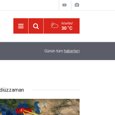
İstanbul
30 °C
Üniversite adaylarına 'Sosyal medyanın yönlendird
14:00
Günün tüm
haberleri
atabilir' uyarısı
diüzzaman