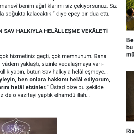
ma­ne­vî be­nim ağır­lık­la­rı­mı siz çe­ki­yor­su­nuz. Siz
da soğuk­ta ka­la­cak­tık!” di­ye epey bir dua et­ti.
 SAV HAL­KIY­LA HE­LÂL­LEŞ­ME VEKÂLETİ
Be
bu
mü
ok hiz­me­ti­niz geç­ti, çok mem­nu­num. Ba­na
m vâ­dem yak­laştı, si­zin­le ve­da­laş­ma­ya va­rı­
­lik ya­pın, bü­tün Sav hal­kıy­la he­lâl­leş­me­ye…
­le­yin, ben on­la­ra hak­kı­mı he­lâl edi­yo­rum,
ı­nı he­lâl et­sin­ler.
” Üs­tad bi­ze bu şe­kil­de
de o va­zi­fe­yi yap­tık el­ham­dü­lil­lah...
Ris