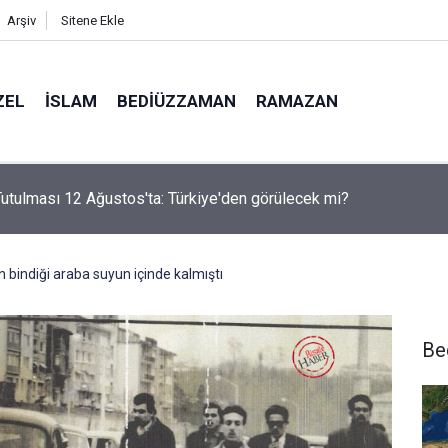
Arşiv
Sitene Ekle
ZEL
İSLAM
BEDIÜZZAMAN
RAMAZAN
i Nur'u kendine oku kendine, başkasına değil!
n bindiği araba suyun içinde kalmıştı
Be