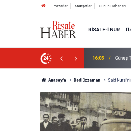
Yazarlar
Manşetler
Günün Haberleri
RISALE-I NUR
Ö
Türkiye'den görülecek mi?
24
14:30
Risale-
Anasayfa
Bediüzzaman
Said Nursi’ni