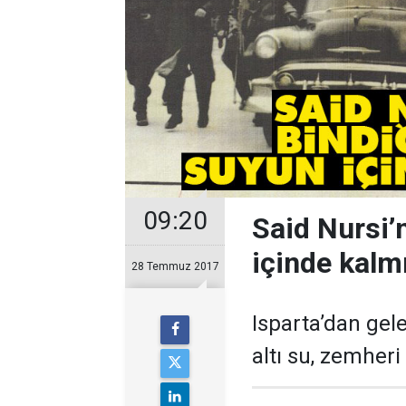
09:20
Said Nursi’
içinde kalmı
28 Temmuz 2017
Ispar­ta’dan ge­l
al­tı su, zemheri 