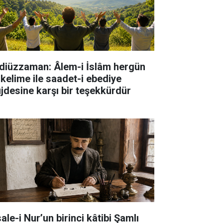
diüzzaman: Âlem-i İslâm hergün
 kelime ile saadet-i ebediye
jdesine karşı bir teşekkürdür
ale-i Nur’un birinci kâtibi Şamlı