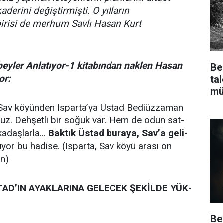
aderini değiştirmişti. O yılların
irisi de merhum Savlı Hasan Kurt
eyler Anlatıyor-1 kitabından naklen Hasan
Be
or:
ta
mü
, Sav köyünden Isparta’ya Üs­tad Bediüzzaman
­ruz. Deh­şet­li bir so­ğuk var. Hem de odun sat­
a­daş­lar­la...
Bak­tık Üs­tad bu­ra­ya, Sav’a ge­li­
yor bu ha­di­se. (Isparta, Sav köyü arası on
an)
D’IN AYAK­LA­RI­NA GE­LE­CEK ŞE­KİL­DE YÜK­
Be