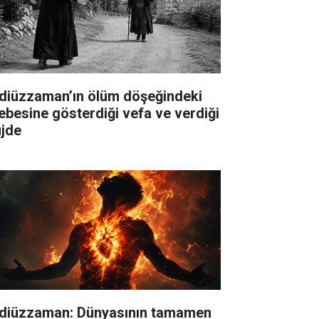
diüzzaman’ın ölüm döşeğindeki
lebesine gösterdiği vefa ve verdiği
jde
diüzzaman: Dünyasının tamamen