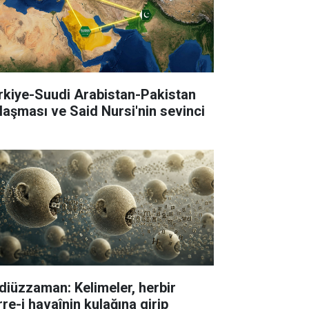
rkiye-Suudi Arabistan-Pakistan
laşması ve Said Nursi'nin sevinci
diüzzaman: Kelimeler, herbir
rre-i havaînin kulağına girip