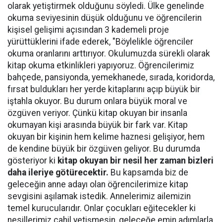
olarak yetiştirmek olduğunu söyledi. Ülke genelinde
okuma seviyesinin düşük olduğunu ve öğrencilerin
kişisel gelişimi açısından 3 kademeli proje
yürüttüklerini ifade ederek, "Böylelikle öğrenciler
okuma oranlarını arttırıyor. Okulumuzda sürekli olarak
kitap okuma etkinlikleri yapıyoruz. Öğrencilerimiz
bahçede, pansiyonda, yemekhanede, sırada, koridorda,
fırsat buldukları her yerde kitaplarını açıp büyük bir
iştahla okuyor. Bu durum onlara büyük moral ve
özgüven veriyor. Çünkü kitap okuyan bir insanla
okumayan kişi arasında büyük bir fark var. Kitap
okuyan bir kişinin hem kelime haznesi gelişiyor, hem
de kendine büyük bir özgüven geliyor. Bu durumda
gösteriyor ki
kitap okuyan bir nesil her zaman bizleri
daha ileriye götürecektir.
Bu kapsamda biz de
geleceğin anne adayı olan öğrencilerimize kitap
sevgisini aşılamak istedik. Annelerimiz ailemizin
temel kurucularıdır. Onlar çocukları eğitecekler ki
nesillerimiz cahil yetişmesin, geleceğe emin adımlarla