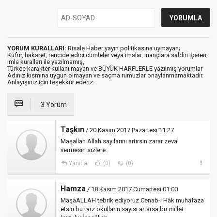
YORUM KURALLARI:
Risale Haber yayın politikasına uymayan;
Küfür, hakaret, rencide edici cümleler veya imalar, inançlara saldırı içeren,
imla kuralları ile yazılmamış,
Türkçe karakter kullanılmayan ve BÜYÜK HARFLERLE yazılmış yorumlar
Adınız kısmına uygun olmayan ve saçma rumuzlar onaylanmamaktadır.
Anlayışınız için teşekkür ederiz.
3 Yorum
Taşkın
/ 20 Kasım 2017 Pazartesi 11:27
Maşallah Allah sayılarını artırsın zarar zeval
vermesin sizlere.
Yanıtla
(0)
(0)
Hamza
/ 18 Kasım 2017 Cumartesi 01:00
MaşâALLAH tebrik ediyoruz Cenab-ı Hâk muhafaza
etsin bu tarz okulların sayısı artarsa bu millet