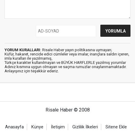
YORUM KURALLARI:
Risale Haber yayın politikasına uymayan;
Küfür, hakaret, rencide edici cümleler veya imalar, inançlara saldırı içeren,
imla kuralları ile yazılmamış,
Türkçe karakter kullanılmayan ve BÜYÜK HARFLERLE yazılmış yorumlar
Adınız kısmına uygun olmayan ve saçma rumuzlar onaylanmamaktadır.
Anlayışınız için teşekkür ederiz.
Risale Haber © 2008
Anasayfa
Künye
İletişim
Gizlilik İlkeleri
Sitene Ekle