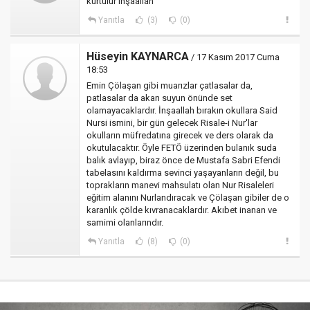
kurtulur inşaâllah
Yanıtla
(3)
(0)
Hüseyin KAYNARCA
/ 17 Kasım 2017 Cuma
18:53
Emin Çölaşan gibi muarızlar çatlasalar da,
patlasalar da akan suyun önünde set
olamayacaklardır. İnşaallah bırakın okullara Said
Nursi ismini, bir gün gelecek Risale-i Nur'lar
okulların müfredatına girecek ve ders olarak da
okutulacaktır. Öyle FETÖ üzerinden bulanık suda
balık avlayıp, biraz önce de Mustafa Sabri Efendi
tabelasını kaldırma sevinci yaşayanların değil, bu
toprakların manevi mahsulatı olan Nur Risaleleri
eğitim alanını Nurlandıracak ve Çölaşan gibiler de o
karanlık çölde kıvranacaklardır. Akıbet inanan ve
samimi olanlarındır.
Yanıtla
(8)
(0)