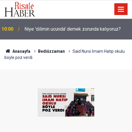
Okullarında yapay zeka ile kopyaya karşı sözlü
09:45
savunma şartı getirdiler
Anasayfa
Bediüzzaman
Said Nursi İmam Hatip okulu
böyle poz verdi