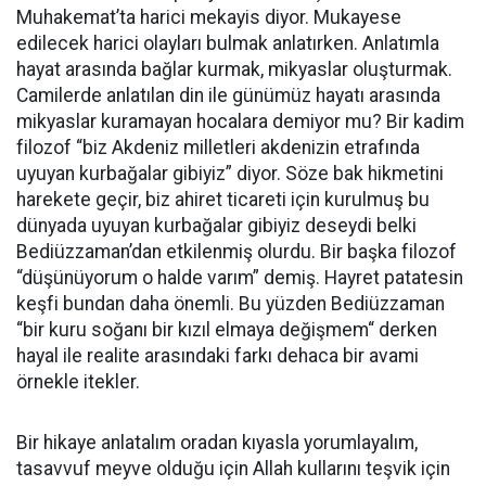
Muhakemat’ta harici mekayis diyor. Mukayese
edilecek harici olayları bulmak anlatırken. Anlatımla
hayat arasında bağlar kurmak, mikyaslar oluşturmak.
Camilerde anlatılan din ile günümüz hayatı arasında
mikyaslar kuramayan hocalara demiyor mu? Bir kadim
filozof “biz Akdeniz milletleri akdenizin etrafında
uyuyan kurbağalar gibiyiz” diyor. Söze bak hikmetini
harekete geçir, biz ahiret ticareti için kurulmuş bu
dünyada uyuyan kurbağalar gibiyiz deseydi belki
Bediüzzaman’dan etkilenmiş olurdu. Bir başka filozof
“düşünüyorum o halde varım” demiş. Hayret patatesin
keşfi bundan daha önemli. Bu yüzden Bediüzzaman
“bir kuru soğanı bir kızıl elmaya değişmem“ derken
hayal ile realite arasındaki farkı dehaca bir avami
örnekle itekler.
Bir hikaye anlatalım oradan kıyasla yorumlayalım,
tasavvuf meyve olduğu için Allah kullarını teşvik için