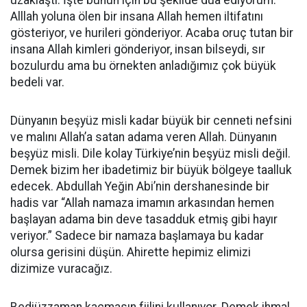
uzaklaştı. İşte bunun için bu şekilde dua ediyorum.
Alllah yoluna ölen bir insana Allah hemen iltifatını
gösteriyor, ve hurileri gönderiyor. Acaba oruç tutan bir
insana Allah kimleri gönderiyor, insan bilseydi, sır
bozulurdu ama bu örnekten anladığımız çok büyük
bedeli var.
Dünyanın beşyüz misli kadar büyük bir cenneti nefsini
ve malını Allah’a satan adama veren Allah. Dünyanın
beşyüz misli. Dile kolay Türkiye’nin beşyüz misli değil.
Demek bizim her ibadetimiz bir büyük bölgeye taalluk
edecek. Abdullah Yeğin Abi’nin dershanesinde bir
hadis var “Allah namaza imamın arkasından hemen
başlayan adama bin deve tasadduk etmiş gibi hayır
veriyor.” Sadece bir namaza başlamaya bu kadar
olursa gerisini düşün. Ahirette hepimiz elimizi
dizimize vuracağız.