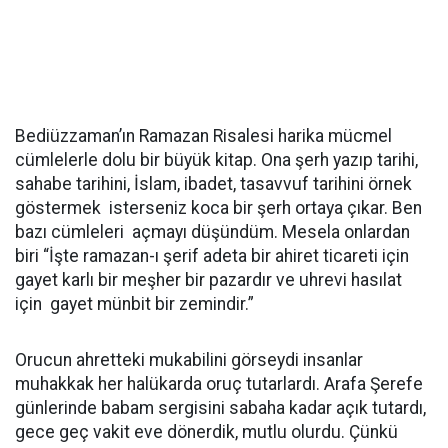
Bediüzzaman’ın Ramazan Risalesi harika mücmel
cümlelerle dolu bir büyük kitap. Ona şerh yazıp tarihi,
sahabe tarihini, İslam, ibadet, tasavvuf tarihini örnek
göstermek isterseniz koca bir şerh ortaya çıkar. Ben
bazı cümleleri açmayı düşündüm. Mesela onlardan
biri “İşte ramazan-ı şerif adeta bir ahiret ticareti için
gayet karlı bir meşher bir pazardır ve uhrevi hasılat
için gayet münbit bir zemindir.”
Orucun ahretteki mukabilini görseydi insanlar
muhakkak her halükarda oruç tutarlardı. Arafa Şerefe
günlerinde babam sergisini sabaha kadar açık tutardı,
gece geç vakit eve dönerdik, mutlu olurdu. Çünkü