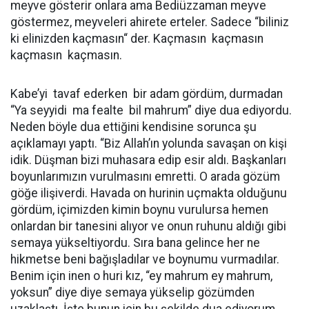
meyve gösterir onlara ama Bediüzzaman meyve
göstermez, meyveleri ahirete erteler. Sadece “biliniz
ki elinizden kaçmasın“ der. Kaçmasın kaçmasın
kaçmasın kaçmasın.
Kabe’yi tavaf ederken bir adam gördüm, durmadan
“Ya seyyidi ma fealte bil mahrum” diye dua ediyordu.
Neden böyle dua ettiğini kendisine sorunca şu
açıklamayı yaptı. “Biz Allah’ın yolunda savaşan on kişi
idik. Düşman bizi muhasara edip esir aldı. Başkanları
boyunlarımızın vurulmasını emretti. O arada gözüm
göğe ilişiverdi. Havada on hurinin uçmakta olduğunu
gördüm, içimizden kimin boynu vurulursa hemen
onlardan bir tanesini alıyor ve onun ruhunu aldığı gibi
semaya yükseltiyordu. Sıra bana gelince her ne
hikmetse beni bağışladılar ve boynumu vurmadılar.
Benim için inen o huri kız, “ey mahrum ey mahrum,
yoksun” diye diye semaya yükselip gözümden