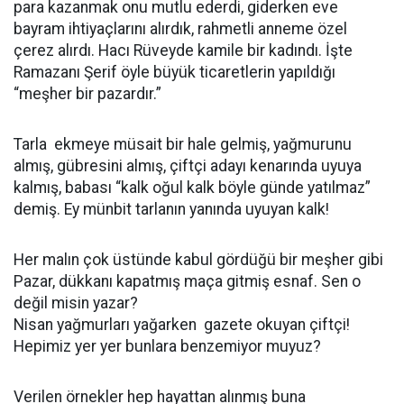
para kazanmak onu mutlu ederdi, giderken eve
bayram ihtiyaçlarını alırdık, rahmetli anneme özel
çerez alırdı. Hacı Rüveyde kamile bir kadındı. İşte
Ramazanı Şerif öyle büyük ticaretlerin yapıldığı
“meşher bir pazardır.”
Tarla ekmeye müsait bir hale gelmiş, yağmurunu
almış, gübresini almış, çiftçi adayı kenarında uyuya
kalmış, babası “kalk oğul kalk böyle günde yatılmaz”
demiş. Ey münbit tarlanın yanında uyuyan kalk!
Her malın çok üstünde kabul gördüğü bir meşher gibi
Pazar, dükkanı kapatmış maça gitmiş esnaf. Sen o
değil misin yazar?
Nisan yağmurları yağarken gazete okuyan çiftçi!
Hepimiz yer yer bunlara benzemiyor muyuz?
Verilen örnekler hep hayattan alınmış buna