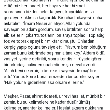
Bediüzzaman kaçmasın fiilini kullanıyor. Demek ihmal
ettiğimiz her ibadet, her hayır ve her hizmet
sonrasında bizden neler kaçıyor, kaçırdıklarımızı
görseydik aklımızı kaçırırdık. Bir cihad hikayesi daha
anlatalım. “İmam Nesei anlatıyor, Allah yolunda
savaşan bir adam gördüm, savaş bittikten sonra harp
elbiselerini çıkarttı, tozlarını bir araya topladı. Topladığı
toz ve toprak epeyi bir miktar olmuştu. Onlardan
kerpiç yapıp oğluna tavsiye etti. “Yavrum ben öldüğüm
zaman bunu kabrimde başımın altına koy.” Aldam öldü,
vasiyeti yerine getirildi, sonra kendisini rüyada gören
bir arkadaşı halinden sual edince şu cevabı verdi.
“Allah beni o kerpiçin bereketi sayesinde mağfiret
etti.“ Yunus Emre buna remzeden bir cümle söyler
”Hak yoluna gidenlerin asa olsam ellerine.”
Meşher, Pazar, ahiret ticareti, uhrevi hasılat, münbit bir
zemin, bu şu kelimelere ne kadar düşünülmüş
kelimeler, anahtar kelimeler. Hasılat akşam dükkanını