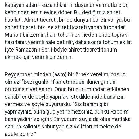
kapayan adam kazandıklarını düşünür ve mutlu olur,
kendinden emin evine döner. Bu dediğimiz ahiret
hasılatı. Ahiret ticareti, bir de dünya ticareti var ya, bu
ahiret ticareti biz ise ahiret ticareti yapan tüccarlar.
Münbit bir zemin, hani tohum ekmeden önce toprak
hazırlanır, verimli hale getirilir, daha sonra tohum ekilir.
İşte Ramazan-ı Şerif böyle ahiret ticareti tohum
ekmek için verimli bir zemin.
Peygamberimizden (asm) bir örnek verelim, onsuz
olmaz. “Bazı günler iftar etmeden ikinci günün
orucuna niyetlenirdi. Onun bu durumundan etkilenen
sahabiler de böyle yapmak istediklerinde buna izin
vermez ve şöyle buyururdu. “Siz benim gibi
yapmayınız, buna güç yetiremezsiniz, çünkü Rabbim
bana yedirir ve içirir. Bir yudum suyla da olsa mutlaka
sahura kalkınız sahur yapınız ve iftarı etmekte de
acele ediniz.”