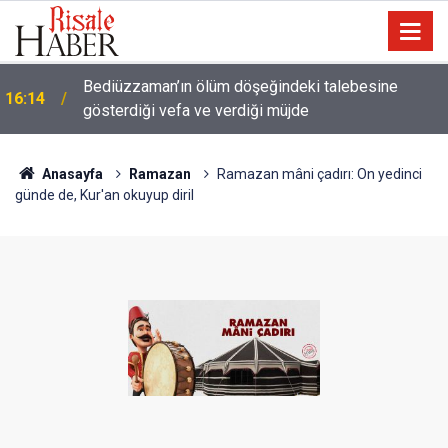
Bediüzzaman’ın ölüm döşeğindeki talebesine
16:14
gösterdiği vefa ve verdiği müjde
Anasayfa
Ramazan
Ramazan mâni çadırı: On yedinci
günde de, Kur'an okuyup diril