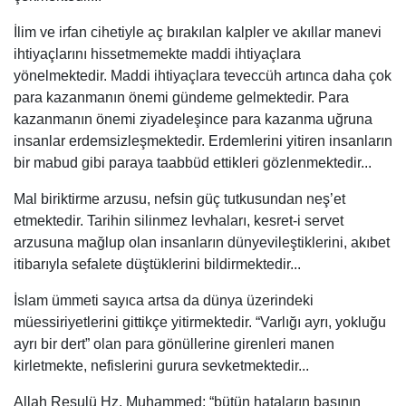
İlim ve irfan cihetiyle aç bırakılan kalpler ve akıllar manevi
ihtiyaçlarını hissetmemekte maddi ihtiyaçlara
yönelmektedir. Maddi ihtiyaçlara teveccüh artınca daha çok
para kazanmanın önemi gündeme gelmektedir. Para
kazanmanın önemi ziyadeleşince para kazanma uğruna
insanlar erdemsizleşmektedir. Erdemlerini yitiren insanların
bir mabud gibi paraya taabbüd ettikleri gözlenmektedir...
Mal biriktirme arzusu, nefsin güç tutkusundan neş’et
etmektedir. Tarihin silinmez levhaları, kesret-i servet
arzusuna mağlup olan insanların dünyevileştiklerini, akıbet
itibarıyla sefalete düştüklerini bildirmektedir...
İslam ümmeti sayıca artsa da dünya üzerindeki
müessiriyetlerini gittikçe yitirmektedir. “Varlığı ayrı, yokluğu
ayrı bir dert” olan para gönüllerine girenleri manen
kirletmekte, nefislerini gurura sevketmektedir...
Allah Resulü Hz. Muhammed; “bütün hataların başının