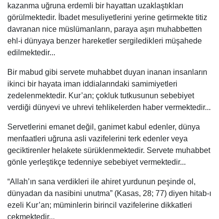
kazanma uğruna erdemli bir hayattan uzaklaştıkları
görülmektedir. İbadet mesuliyetlerini yerine getirmekte titiz
davranan nice müslümanların, paraya aşırı muhabbetten
ehl-i dünyaya benzer hareketler sergiledikleri müşahede
edilmektedir...
Bir mabud gibi servete muhabbet duyan inanan insanların
ikinci bir hayata iman iddialarındaki samimiyetleri
zedelenmektedir. Kur’an; çokluk tutkusunun sebebiyet
verdiği dünyevi ve uhrevi tehlikelerden haber vermektedir...
Servetlerini emanet değil, ganimet kabul edenler, dünya
menfaatleri uğruna asli vazifelerini terk edenler veya
geciktirenler helakete sürüklenmektedir. Servete muhabbet
gönle yerleştikçe tedenniye sebebiyet vermektedir...
“Allah’ın sana verdikleri ile ahiret yurdunun peşinde ol,
dünyadan da nasibini unutma” (Kasas, 28; 77) diyen hitab-ı
ezeli Kur’an; müminlerin birincil vazifelerine dikkatleri
çekmektedir...