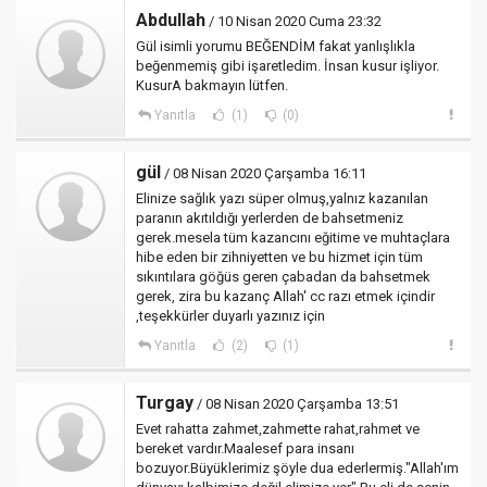
Abdullah
/ 10 Nisan 2020 Cuma 23:32
Gül isimli yorumu BEĞENDİM fakat yanlışlıkla
beğenmemiş gibi işaretledim. İnsan kusur işliyor.
KusurA bakmayın lütfen.
Yanıtla
(1)
(0)
gül
/ 08 Nisan 2020 Çarşamba 16:11
Elinize sağlık yazı süper olmuş,yalnız kazanılan
paranın akıtıldığı yerlerden de bahsetmeniz
gerek.mesela tüm kazancını eğitime ve muhtaçlara
hibe eden bir zihniyetten ve bu hizmet için tüm
sıkıntılara göğüs geren çabadan da bahsetmek
gerek, zira bu kazanç Allah' cc razı etmek içindir
,teşekkürler duyarlı yazınız için
Yanıtla
(2)
(1)
Turgay
/ 08 Nisan 2020 Çarşamba 13:51
Evet rahatta zahmet,zahmette rahat,rahmet ve
bereket vardır.Maalesef para insanı
bozuyor.Büyüklerimiz şöyle dua ederlermiş."Allah'ım