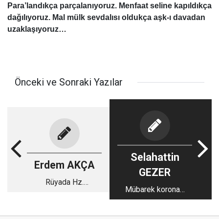
Para’landıkça parçalanıyoruz. Menfaat seline kapıldıkça
dağılıyoruz. Mal mülk sevdalısı oldukça aşk-ı davadan
uzaklaşıyoruz…
Önceki ve Sonraki Yazılar
Selahattin
Erdem AKÇA
GEZER
Rüyada Hz.
Mübarek korona…
Peygamber’in (asm)
görülmesi-1