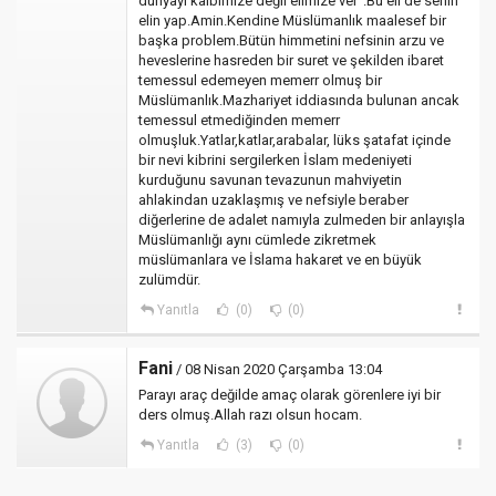
dünyayı kalbimize değil elimize ver".Bu eli de senin
elin yap.Amin.Kendine Müslümanlık maalesef bir
başka problem.Bütün himmetini nefsinin arzu ve
heveslerine hasreden bir suret ve şekilden ibaret
temessul edemeyen memerr olmuş bir
Müslümanlık.Mazhariyet iddiasında bulunan ancak
temessul etmediğinden memerr
olmuşluk.Yatlar,katlar,arabalar, lüks şatafat içinde
bir nevi kibrini sergilerken İslam medeniyeti
kurduğunu savunan tevazunun mahviyetin
ahlakindan uzaklaşmış ve nefsiyle beraber
diğerlerine de adalet namıyla zulmeden bir anlayışla
Müslümanlığı aynı cümlede zikretmek
müslümanlara ve İslama hakaret ve en büyük
zulümdür.
Yanıtla
(0)
(0)
Fani
/ 08 Nisan 2020 Çarşamba 13:04
Parayı araç değilde amaç olarak görenlere iyi bir
ders olmuş.Allah razı olsun hocam.
Yanıtla
(3)
(0)