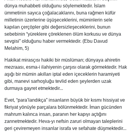
dünya muhabbeti olduğunu söylemektedir. İslam
ümmetinin sayıca çoğalacaklarını, buna rağmen küfür
milletinin üzerlerine üşüşeceklerini, müminlerin sele
kapılan çerçöpler gibi değersizleşeceklerini, bunun
sebebinin “yüreklere çöreklenen ölüm korkusu ve dünya
sevgisi” olduğunu haber vermektedir. (Ebu Davud
Melahim, 5)
Hakikat mirasçısı hakiki bir müslüman; dünyaya ahiretin
mezraası, esma-i ilahiyenin çarşısı olarak görmektedir. Hak
aşığı bir mümin akılları iptal eden içeceklerin haramiyeti
gibi, manevi sarhoşluğu tevlid eden şeylerden uzak
durmaya gayret etmektedir...
Evet, “para’landıkça” insanların büyük bir kısmı hissiyat ve
fikriyat yönüyle parçalara bölünmektedir. İman gücünden
mahrum kalınca insan, paranın her kapıyı açtığını
zannetmektedir. Heva-yı nefsin zaruri olmayan taleplerini
geri çeviremeyen insanlar israfa ve sefahate düşmektedir...